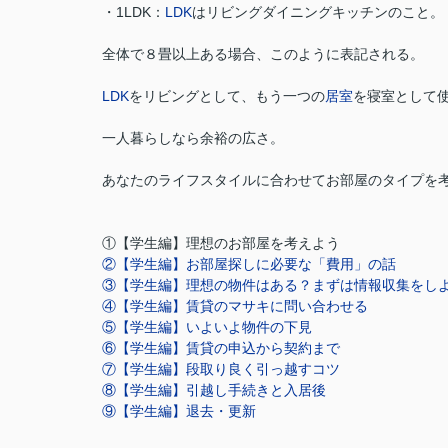
・1LDK：
LDK
はリビングダイニングキッチンのこと。
全体で８畳以上ある場合、このように表記される。
LDK
をリビングとして、もう一つの
居室
を寝室として
一人暮らしなら余裕の広さ。
あなたのライフスタイルに合わせてお部屋のタイプを
①【学生編】理想のお部屋を考えよう
②【学生編】お部屋探しに必要な「費用」の話
③【学生編】理想の物件はある？まずは情報収集をし
④【学生編】賃貸のマサキに問い合わせる
⑤【学生編】いよいよ物件の下見
⑥【学生編】賃貸の申込から契約まで
⑦【学生編】段取り良く引っ越すコツ
⑧【学生編】引越し手続きと入居後
⑨【学生編】退去・更新