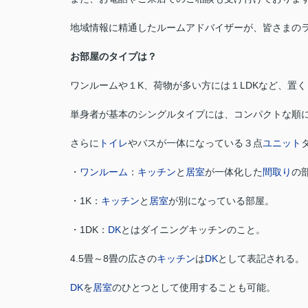
地域情報に精通したルームアドバイザーが、皆さまの
お部屋のタイプは？
ワンルームや１K、荷物が多い方には１LDKなど、置
単身者が基本のシングルタイプには、コンパクトな順
さらに
トイレ
やバスが一体になっている３点
ユニット
・
ワンルーム
：
キッチン
と
居室
が一体化した
間取り
の
・1K：
キッチン
と
居室
が別になっている部屋。
・1DK：
DK
とはダイニングキッチンのこと。
4.5畳～8畳の広さの
キッチン
は
DK
として表記される。
DK
を
居室
のひとつとして使用することも可能。