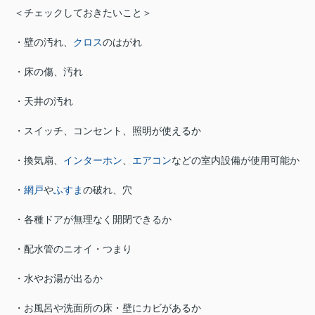
＜チェックしておきたいこと＞
・壁の汚れ、
クロス
のはがれ
・床の傷、汚れ
・天井の汚れ
・スイッチ、コンセント、照明が使えるか
・換気扇、
インターホン
、
エアコン
などの室内設備が使用可能か
・
網戸
や
ふすま
の破れ、穴
・各種ドアが無理なく開閉できるか
・配水管のニオイ・つまり
・水やお湯が出るか
・お風呂や洗面所の床・壁にカビがあるか