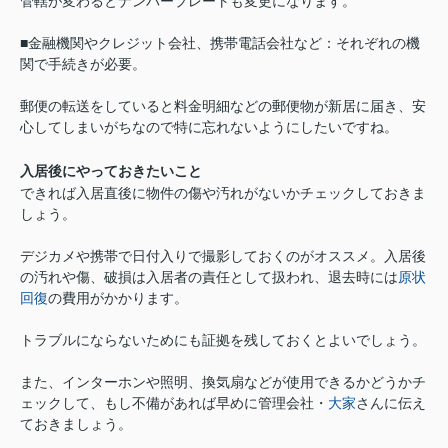
管轄が変わるとナンバープレートも変更になります。
■金融機関やクレジット会社、携帯電話会社など：それぞれの機
関で手続きが必要。
郵便の転送をしていると料金明細などの郵便物が新居に届き、安
心してしまいがちなので特に忘れないようにしたいですね。
入居後にやっておきたいこと
できれば入居直後に物件の傷や汚れがないかチェックしておきま
しょう。
デジカメや携帯で日付入りで撮影しておくのがオススメ。入居後
の汚れや傷、破損は入居者の責任として扱われ、退去時には
原状
回復
の費用がかかります。
トラブルにならないためにも証拠を残しておくとよいでしょう。
また、インターホンや照明、換気扇などが使用できるかどうかチ
ェックして、もし不備があれば早めに管理会社・
大家
さんに伝え
ておきましょう。