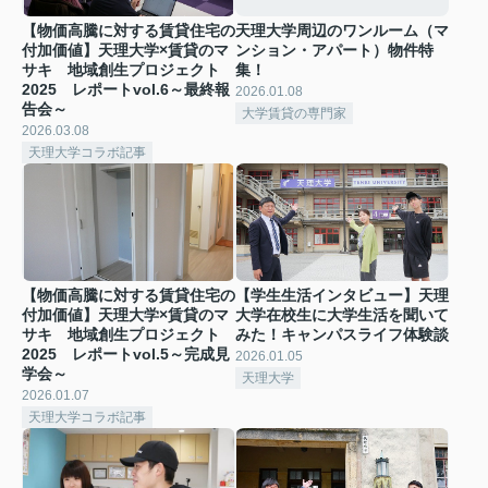
【物価高騰に対する賃貸住宅の
天理大学周辺のワンルーム（マ
付加価値】天理大学×賃貸のマ
ンション・アパート）物件特
サキ 地域創生プロジェクト
集！
2025 レポートvol.6～最終報
2026.01.08
告会～
大学賃貸の専門家
2026.03.08
天理大学コラボ記事
【物価高騰に対する賃貸住宅の
【学生生活インタビュー】天理
付加価値】天理大学×賃貸のマ
大学在校生に大学生活を聞いて
サキ 地域創生プロジェクト
みた！キャンパスライフ体験談
2025 レポートvol.5～完成見
2026.01.05
学会～
天理大学
2026.01.07
天理大学コラボ記事