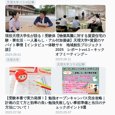
天理大学コラボ記事
現役天理大学生が語る！受験体
【物価高騰に対する賃貸住宅の
験・寮生活・一人暮らし・アル
付加価値】天理大学×賃貸のマ
バイト事情【インタビュー体験
サキ 地域創生プロジェクト
談】
2025 レポートvol.1～キック
オフミーティング～
2025.09.01
2025.08.11
天理大学
天理大学コラボ記事
【受験本番で実力発揮！】勉強
オープンキャンパス完全攻略｜
計画の立て方と効率の良い勉強
失敗しない事前準備と当日のチ
方法について！
ェックポイント9選
2025.07.06
2025.05.07