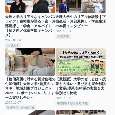
天理大学のリアルなキャンパス
天理大学生のリアル体験談｜下
ライフ｜在校生が語る下宿・お
宿生活・お部屋探し・学生生活
部屋探し・学食・アルバイト
の本音インタビュー
【杣之内／体育学部キャンパ
2026.01.04
ス】
天理大学
2026.01.04
天理大学
【物価高騰に対する賃貸住宅の
【最新版】大学のゼミとは？授
付加価値】天理大学×賃貸のマ
業との違い・選び方を完全解説
サキ 地域創生プロジェクト
｜文系/理系/芸術系の実態＆大
2025 レポートvol.4～リフォ
学別ゼミ比較
ーム案話し合い～
2025.11.25
2025.12.07
学生向けお役立ち情報
天理大学コラボ記事