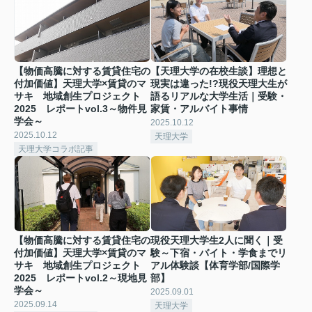
【物価高騰に対する賃貸住宅の
【天理大学の在校生談】理想と
付加価値】天理大学×賃貸のマ
現実は違った!?現役天理大生が
サキ 地域創生プロジェクト
語るリアルな大学生活｜受験・
2025 レポートvol.3～物件見
家賃・アルバイト事情
学会～
2025.10.12
2025.10.12
天理大学
天理大学コラボ記事
【物価高騰に対する賃貸住宅の
現役天理大学生2人に聞く｜受
付加価値】天理大学×賃貸のマ
験～下宿・バイト・学食までリ
サキ 地域創生プロジェクト
アル体験談【体育学部/国際学
2025 レポートvol.2～現地見
部】
学会～
2025.09.01
2025.09.14
天理大学