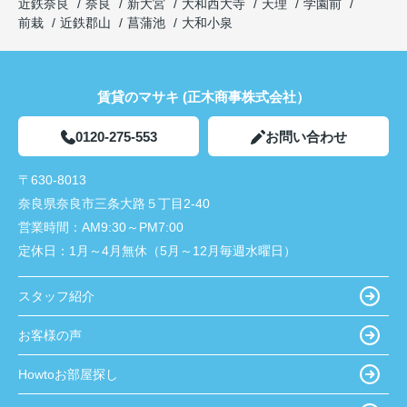
近鉄奈良
奈良
新大宮
大和西大寺
天理
学園前
前栽
近鉄郡山
菖蒲池
大和小泉
賃貸のマサキ (正木商事株式会社）
0120-275-553
お問い合わせ
〒630-8013
奈良県奈良市三条大路５丁目2-40
営業時間：
AM9:30～PM7:00
定休日：
1月～4月無休（5月～12月毎週水曜日）
スタッフ紹介
お客様の声
Howtoお部屋探し