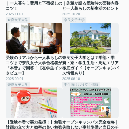
｜一人暮らし費用と下宿探しの
｜先輩が語る受験時の面接内容
コツ！
と一人暮らしの新生活のヒント
2025.11.01
2025.10.20
奈良女子大学
奈良女子大学
受験のリアルから一人暮らしの
奈良女子大学とは？学部・学
コツまで奈良女子大学合格者が
費・寮・学生生活・周辺エリア
「本音」で回答！【在学生イン
徹底ガイド【オープンキャンパ
タビュー】
ス情報あり】
2025.09.01
2025.08.10
奈良女子大学
学生向けお役立ち情報
【受験本番で実力発揮！】勉強
オープンキャンパス完全攻略｜
計画の立て方と効率の良い勉強
失敗しない事前準備と当日のチ