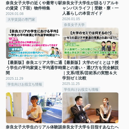
奈良女子大学の近くや最寄り駅
奈良女子大学生が語るリアルキ
の賃貸（下宿）物件特集
ャンパスライフ｜受験・寮・一
人暮らしの本音ガイド
2026.01.08
2026.01.05
大学賃貸の専門家
奈良女子大学
【最新版】奈良エリア大学に通
【最新版】大学のゼミとは？授
う学生の平均家賃と平均通学時
業との違い・選び方を完全解説
間
｜文系/理系/芸術系の実態＆大
学別ゼミ比較
2025.11.29
2025.11.25
学生向けお役立ち情報
学生向けお役立ち情報
奈良女子大学生のリアル体験談
奈良女子大学を目指すあなたへ