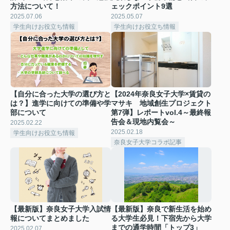
方法について！
ェックポイント9選
2025.07.06
2025.05.07
学生向けお役立ち情報
学生向けお役立ち情報
【自分に合った大学の選び方と
【2024年奈良女子大学×賃貸の
は？】進学に向けての準備や学
マサキ 地域創生プロジェクト
部について
第7弾】レポートvol.4～最終報
告会＆現地内覧会～
2025.02.22
2025.02.18
学生向けお役立ち情報
奈良女子大学コラボ記事
【最新版】奈良女子大学入試情
【最新版】奈良で新生活を始め
報についてまとめました
る大学生必見！下宿先から大学
までの通学時間「トップ3」
2025.02.07