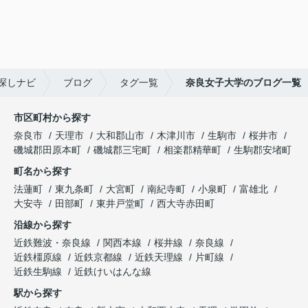
探しナビ
ブログ
タグ一覧
奈良女子大学のブログ一覧
市区町村から探す
奈良市
天理市
大和郡山市
木津川市
生駒市
桜井市
磯城郡田原本町
磯城郡三宅町
相楽郡精華町
生駒郡安堵町
町名から探す
法蓮町
東九条町
大宮町
南紀寺町
小泉町
富雄北
大安寺
田部町
東井戸堂町
西大寺赤田町
沿線から探す
近鉄難波・奈良線
関西本線
桜井線
奈良線
近鉄橿原線
近鉄京都線
近鉄天理線
片町線
近鉄生駒線
近鉄けいはんな線
駅から探す