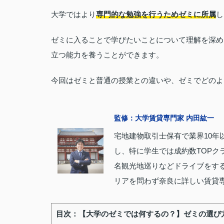
大学ではより
専門的な勉強を行うためゼミに所属
し
ゼミに入ることで学びたいことについて理解を深め
立つ能力を養うことができます。
今回はゼミと普通の授業との違いや、ゼミでどのよ
監修：大学賃貸専門家 内田紘一
宅地建物取引士保有で業界10年
し、特に学生では成約数TOPク
名観光地巡りなどドライブをす
リアを問わず奈良に詳しい賃貸
目次：【大学のゼミでは何するの？】ゼミの選び