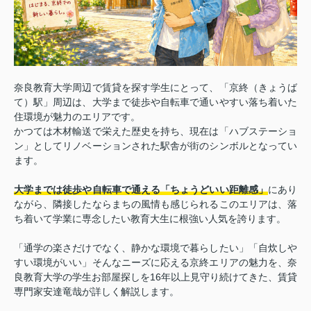
奈良教育大学周辺で賃貸を探す学生にとって、「京終（きょうば
て）駅」周辺は、大学まで徒歩や自転車で通いやすい落ち着いた
住環境が魅力のエリアです。
かつては木材輸送で栄えた歴史を持ち、現在は「ハブステーショ
ン」としてリノベーションされた駅舎が街のシンボルとなってい
ます。
大学までは徒歩や自転車で通える「ちょうどいい距離感」
にあり
ながら、隣接したならまちの風情も感じられるこのエリアは、落
ち着いて学業に専念したい教育大生に根強い人気を誇ります。
「通学の楽さだけでなく、静かな環境で暮らしたい」「自炊しや
すい環境がいい」そんなニーズに応える京終エリアの魅力を、奈
良教育大学の学生お部屋探しを16年以上見守り続けてきた、賃貸
専門家安達竜哉が詳しく解説します。