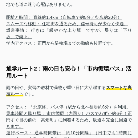
地でも道に迷う心配はありません。
距離と時間： 直線約1.4km（自転車で約5分／徒歩約20分）
スムーズな移動： 住宅街を通るため、信号待ちが少なく快適。
坂道事情： 行きは「緩やかな上り坂」ですが、帰りは「下り
坂」で楽々。
学内アクセス： 正門から駐輪場までの動線も抜群です。
通学ルート2：雨の日も安心！「市内循環バス」活
用ルート
雨の日や、実習の教材で荷物が重い日に大活躍する
スマートな裏
技ルート
です。
アクセス： 「北京終」バス停（駅から北へ徒歩約6分）を利用。
乗車時間と降り場： 市内循環（内回り）バスでわずか約6分！正
門すぐ目の前の「高畑町」に到着するため、坂道を完全に回避で
きます。
運行ペース： 通学時間帯は「約10分間隔」（日中でも1時間に