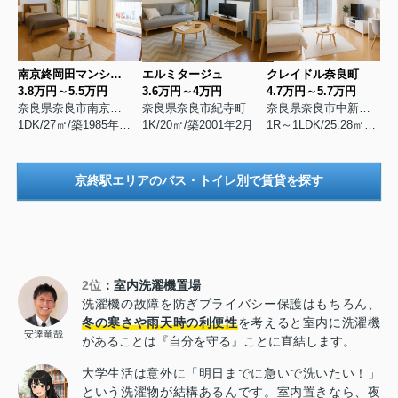
南京終岡田マンションⅠ
エルミタージュ
クレイドル奈良町
3.8万円～5.5万円
3.6万円～4万円
4.7万円～5.7万円
奈良県奈良市南京終町
奈良県奈良市紀寺町
奈良県奈良市中新屋町
1DK/27㎡/築1985年12月
1K/20㎡/築2001年2月
1R～1LDK/25.28㎡～40.27㎡/築2000年8月
京終駅エリアのバス・トイレ別で賃貸を探す
2位
：室内洗濯機置場
洗濯機の故障を防ぎプライバシー保護はもちろん、
冬の寒さや雨天時の利便性
を考えると室内に洗濯機
安達竜哉
があることは『自分を守る』ことに直結します。
大学生活は意外に「明日までに急いで洗いたい！」
という洗濯物が結構あるんです。室内置きなら、夜