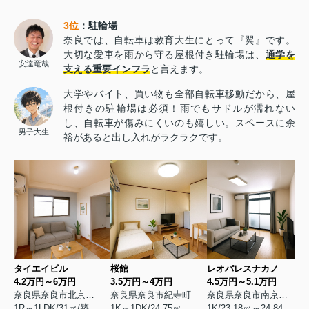
3位
：駐輪場
奈良では、自転車は教育大生にとって『翼』です。
大切な愛車を雨から守る屋根付き駐輪場は、
通学を
安達竜哉
支える重要インフラ
と言えます。
大学やバイト、買い物も全部自転車移動だから、屋
根付きの駐輪場は必須！雨でもサドルが濡れない
し、自転車が傷みにくいのも嬉しい。スペースに余
男子大生
裕があると出し入れがラクラクです。
タイエイビル
桜館
レオパレスナカノ
4.2万円～6万円
3.5万円～4万円
4.5万円～5.1万円
奈良県奈良市北京終町
奈良県奈良市紀寺町
奈良県奈良市南京終町
1R～1LDK/31㎡/築1991年4月
1K～1DK/24.75㎡～28.75㎡/築1979年3月
1K/23.18㎡～24.84㎡/築1997年9月