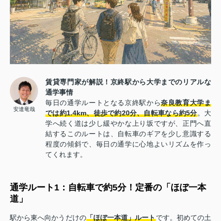
賃貸専門家が解説！京終駅から大学までのリアルな
通学事情
毎日の通学ルートとなる京終駅から
奈良教育大学ま
安達竜哉
では約1.4km、徒歩で約20分、自転車なら約5分
。大
学へ続く道は少し緩やかな上り坂ですが、正門へ直
結するこのルートは、自転車のギアを少し意識する
程度の傾斜で、毎日の通学に心地よいリズムを作っ
てくれます。
通学ルート1：自転車で約5分！定番の「ほぼ一本
道」
駅から東へ向かうだけの
「ほぼ一本道」ルート
です。初めての土