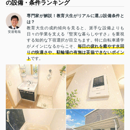
の設備・条件ランキング
専門家が解説！教育大生がリアルに選ぶ設備条件と
は？
教育大生の成約傾向を見ると、派手な設備よりも
安達竜哉
日々の学業を支える『堅実な暮らしやすさ』を重視
する知的な下宿選択が目立ちます。特に自転車通学
がメインになるからこそ、
毎日の疲れを癒やす水回
りの快適さや、駐輪場の有無は妥協できないポイン
ト
です。