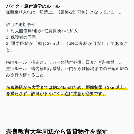
バイク・原付通学のルール
無断乗り入れは一切禁止。【厳格な許可制】となっています。
許可の絶対条件
1. 対人賠償無制限の任意保険への加入
2. 保護者の同意
3. 通学距離が「概ね3km以上（JR奈良駅が目安）」であるこ
と。
構内ルール：指定ステッカーの貼付必須。日またぎ駐輪禁止。
走行ルール：構内移動は厳禁。正門から駐輪場までの最短距離の
み徐行入構すること。
※京終駅から大学までは約1.4kmのため、距離制限（3km以上）
を満たさず、許可が下りにくい点に注意が必要です。
奈良教育大学周辺から賃貸物件を探す