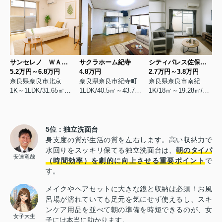
サンセレノ ＷＡＢＩ
サクラホーム紀寺
シティパレス佐保川Ｐ６
5.2万円～6.8万円
4.8万円
2.7万円～3.8万円
奈良県奈良市北京終町
奈良県奈良市紀寺町
奈良県奈良市南紀寺町
1K～1LDK/31.65㎡～53.01㎡/築2015年8月
1LDK/40.5㎡～43.74㎡/築2000年8月
1K/18㎡～19.28㎡/築1991年7月
5位：独立洗面台
身支度の質が生活の質を左右します。高い収納力で
水回りをスッキリ保てる独立洗面台は、
朝のタイパ
安達竜哉
（時間効率）を劇的に向上させる重要ポイント
で
す。
メイクやヘアセットに大きな鏡と収納は必須！お風
呂場が濡れていても足元を気にせず使えるし、スキ
ンケア用品を並べて朝の準備を時短できるのが、女
女子大生
子には本当に助かります。