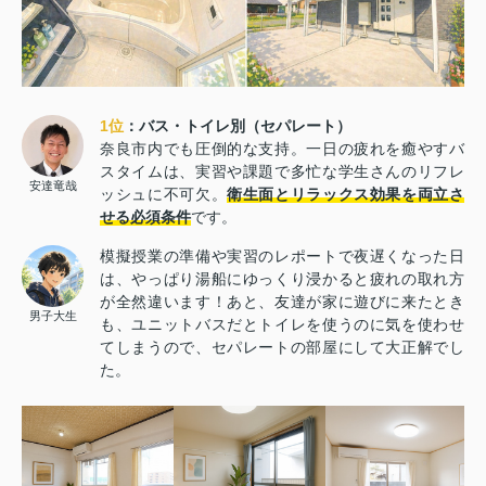
1位
：バス・トイレ別（セパレート）
奈良市内でも圧倒的な支持。一日の疲れを癒やすバ
スタイムは、実習や課題で多忙な学生さんのリフレ
安達竜哉
ッシュに不可欠。
衛生面とリラックス効果を両立さ
せる必須条件
です。
模擬授業の準備や実習のレポートで夜遅くなった日
は、やっぱり湯船にゆっくり浸かると疲れの取れ方
が全然違います！あと、友達が家に遊びに来たとき
男子大生
も、ユニットバスだとトイレを使うのに気を使わせ
てしまうので、セパレートの部屋にして大正解でし
た。