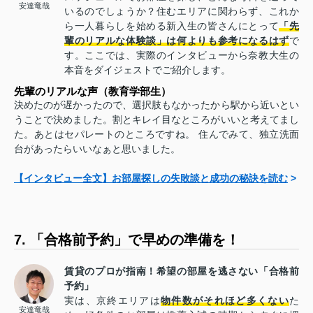
安達竜哉
いるのでしょうか？住むエリアに関わらず、これか
ら一人暮らしを始める新入生の皆さんにとって
「先
輩のリアルな体験談」は何よりも参考になるはず
で
す。ここでは、実際のインタビューから奈教大生の
本音をダイジェストでご紹介します。
先輩のリアルな声（教育学部生）
決めたのが遅かったので、選択肢もなかったから駅から近いとい
うことで決めました。割とキレイ目なところがいいと考えてまし
た。あとはセパレートのところですね。 住んでみて、独立洗面
台があったらいいなぁと思いました。
【インタビュー全文】お部屋探しの失敗談と成功の秘訣を読む
>
7. 「合格前予約」で早めの準備を！
賃貸のプロが指南！希望の部屋を逃さない「合格前
予約」
実は、京終エリアは
物件数がそれほど多くない
た
安達竜哉