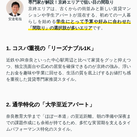
専門家が解説！京終エリアで狙い目の間取り
京終エリアは、古くからの街並みと新しい賃貸マン
ションや学生アパートが混在する、初めての一人暮
安達竜哉
らしを始める
学生にとって予算や好みに合わせた
「間取り」の選択肢が多いエリア
です。
1. コスパ重視の「リーズナブル1K」
近鉄やJR奈良といった中心駅周辺と比べて家賃をグッと抑えつ
つ、独立洗面台や広めの居室を確保できるのが京終の強み。浮い
たお金を趣味や学業に回せる、生活の質を底上げするお値打ち感
を重視した賃貸専門家推奨スタイル。
2. 通学特化の「大学至近アパート」
奈良教育大学まで「ほぼ一本道」の至近距離。朝の準備や深夜ま
での課題作成にも余裕が持てるため、多忙な実習期を支えるタイ
ムパフォーマンス特化のスタイル。