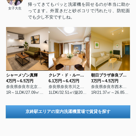
帰ってきてもパッと洗濯機を回せるのが本当に助か
女子大生
ってます。外置きだと砂ボコリで汚れたり、防犯面
でも少し不安ですしね。
シャーメゾン真輝
クレア・ド・ルーン紀寺
朝日プラザ奈良プレシオ
4万円～6.5万円
6.1万円～6.4万円
3万円～4.5万円
奈良県奈良市北京終町
奈良県奈良市川之上突抜南方町
奈良県奈良市西木辻町
1R～1LDK/27.09㎡～52.71㎡/築2016年2月
1LDK/32.51㎡/築2022年3月
1R/21.37㎡～26.85㎡/築1991年11月
京終駅エリアの室内洗濯機置場で賃貸を探す