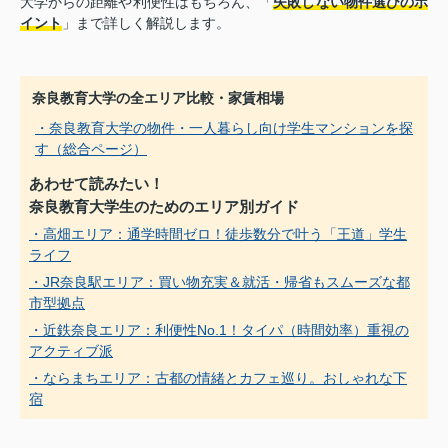
大学からの距離や利便性はもちろん、「
失敗しない物件選びのポ
イント
」まで詳しく解説します。
奈良教育大学の全エリア比較・家賃相場
・奈良教育大学の物件・一人暮らし向け学生マンションを探
す（総合ページ）
あわせて読みたい！
奈良教育大学生のためのエリア別ガイド
・高畑エリア：通学時間ゼロ！徒歩数分で叶う「王道」学生
ライフ
・JR奈良駅エリア：買い物充実＆就活・帰省もスムーズな都
市型拠点
・近鉄奈良エリア：利便性No.1！タイパ（時間効率）重視の
アクティブ派
・ならまちエリア：古都の情緒とカフェ巡り。おしゃれな下
宿