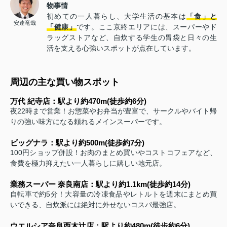
物事情
初めての一人暮らし、大学生活の基本は
「食」と
安達竜哉
「健康」
です。ここ京終エリアには、スーパーやド
ラッグストアなど、自炊する学生の胃袋と日々の生
活を支える心強いスポットが点在しています。
周辺の主な買い物スポット
万代 紀寺店：駅より約470m(徒歩約6分)
夜22時まで営業！お惣菜やお弁当が豊富で、サークルやバイト帰
りの強い味方になる頼れるメインスーパーです。
ビッグナラ：駅より約500m(徒歩約7分)
100円ショップ併設！お肉のまとめ買いやコストコフェアなど、
食費を極力抑えたい一人暮らしに嬉しい地元店。
業務スーパー 奈良南店：駅より約1.1km(徒歩約14分)
自転車で約5分！大容量の冷凍食品やレトルトを週末にまとめ買
いできる、自炊派には絶対に外せないコスパ最強店。
ウエルシア奈良西木辻店：駅より約480m(徒歩約6分)