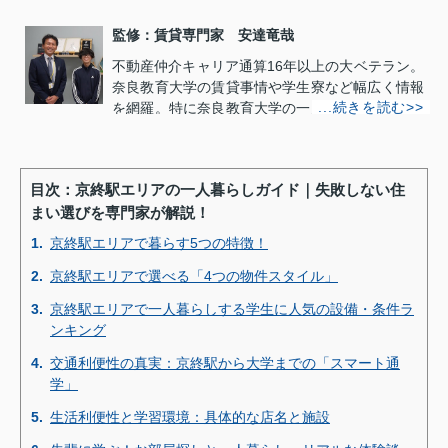
監修：賃貸専門家 安達竜哉
不動産仲介キャリア通算16年以上の大ベテラン。
奈良教育大学の賃貸事情や学生寮など幅広く情報
を網羅。特に奈良教育大学の一人暮らしを始める
下宿先のアパート・マンションの仲介に強い拘り
があり、安心・快適な新生活を提供することを目
標に奈良教育大学生協と提携を結び、学生と下宿
目次：京終駅エリアの一人暮らしガイド｜失敗しない住
先の架け橋役として尽力。学生紹介実績は1600
まい選びを専門家が解説！
件以上。宅建士や賃貸経営管理士、メンテナンス
主任者等資格保有。
1.
京終駅エリアで暮らす5つの特徴！
安達竜哉のプロフィール>>
2.
京終駅エリアで選べる「4つの物件スタイル」
3.
京終駅エリアで一人暮らしする学生に人気の設備・条件ラ
ンキング
4.
交通利便性の真実：京終駅から大学までの「スマート通
学」
5.
生活利便性と学習環境：具体的な店名と施設