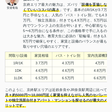
京終エリア最大の魅力は、ズバリ「
設備を妥協しな
安達竜哉
くていいコスパの高さ
」です。基本の1R/1Kが3.7万
円と手頃なうえ、人気の「バス・トイレ別」でも4.3
万円。「独立洗面台」付きでも4.9万円と、5万円以
内でワンランク上の生活が叶います。中心駅前なら
5〜6万円台になる条件が、この価格帯で手に入るの
は大きな魅力。教育大生に必須の「駐輪場」付きも3.
9万円で確保しやすく、家賃と設備のバランスが最も
取りやすい穴場のエリアです。
間取り/設備
家賃相場
バス・トイレ別
室内洗濯機置場
1R/1K
3.7万円
4.3万円
4万円
1DK
4.6万円
4.6万円
4.8万円
1LDK
6.5万円
6.5万円
6.6万円
このように、京終駅エリアは近鉄奈良やJR奈良駅周辺に比べて
月々約5000円〜10,000円近く家賃を抑えながら人気のセパレー
トや独立洗面台付きアパート・マンションを探せるのが最大のメ
リットです。