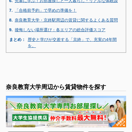
6.
先輩に学ぶ！お部屋探しと一人暮らし・リアルな体験談
7.
「合格前予約」で早めの準備を！
8.
奈良教育大学・京終駅周辺の賃貸に関するよくある質問
9.
後悔しない場所選び：各エリアの総合評価スコア
まとめ：
歴史と学びが交差する「京終」で、充実の4年間
を。
奈良教育大学周辺から賃貸物件を探す