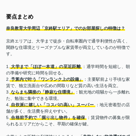
要点まとめ
奈良教育大学周辺「京終駅エリア」でのお部屋探しの特徴は？
京終エリアは、大学まで徒歩・自転車圏内で通学利便性が高く、
閑静な住環境とリーズナブルな家賃帯が両立しているのが特徴で
す。
1.
大学まで「ほぼ一本道」の至近距離
：通学時間を短縮し、朝
の準備や研究に時間を回せる。
2.
予算内で叶う「ワンランク上の設備」
：主要駅前より手頃な家
賃で、独立洗面台や広めの間取りなど質の高い生活を両立。
3.
ならまち隣接の「静寂な住環境」
：観光地の喧騒から一歩離れ
た、勉強に集中できる環境。
4.
自炊派に嬉しい「コスパの高い」スーパー
：地元密着型の店
舗が多く、生活費を抑えやすい。
5.
合格前予約で「掘り出し物件」を確保
：賃貸物件の募集が限
られるエリアだからこそ、早期の確保が鍵。