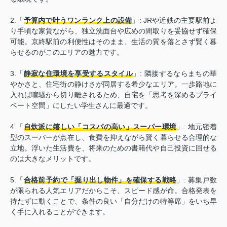
2.「
予算内で叶うワンランク上の設備
」: JRや近鉄の主要駅前よ
り手頃な家賃ながら、独立洗面台や広めの間取りを妥協せず確保
可能。京終駅前の利便性はそのまま、生活の質を落とさず賢く暮
らせるのがこのエリアの魅力です。
3.「
静寂な住環境を享受するスタイル
」: 隣接するならまちの華
やかさと、住宅街の静けさが同居する希少なエリア。一歩路地に
入れば喧騒から切り離されるため、自宅を「思考を深めるプライ
ベート空間」にしたい学生さんに最適です。
4.「
自炊派に嬉しい「コスパの高い」スーパー環境
」: 地元密着
型のスーパーが点在し、食費を抑えながら賢く暮らせる合理的な
立地。浮いた生活費を、将来のための書籍代や自己投資に回せる
のは大きなメリットです。
5.「
合格前予約で「掘り出し物件」を確保する戦略
」: 募集戸数
が限られる人気エリアだからこそ、スピード感が命。合格発表を
待たずに動くことで、条件の良い「自分だけの特等席」をいち早
く手に入れることができます。