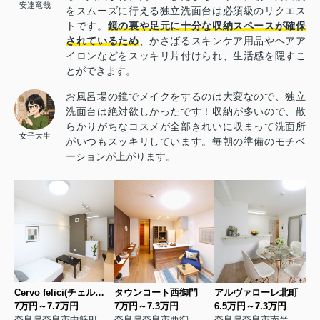
安達竜哉
をスムーズに行える独立洗面台は必須級のリクエス
トです。
鏡の裏や足元に十分な収納スペースが確保
されているため
、かさばるスキンケア用品やヘアア
イロンなどをスッキリ片付けられ、生活感を隠すこ
とができます。
お風呂場の鏡でメイクをするのは大変なので、独立
洗面台は絶対欲しかったです！収納が多いので、散
らかりがちなコスメが全部きれいに収まって洗面所
女子大生
がいつもスッキリしています。毎朝の準備のモチベ
ーションが上がります。
Cervo felici(チェルヴォフェリーチ)
タウンコート西御門
アルヴァローレ北町
7万円～7.7万円
7万円～7.3万円
6.5万円～7.3万円
奈良県奈良市中筋町
奈良県奈良市西御門町
奈良県奈良市南半田東町