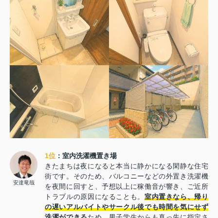
1位
：室内洗濯機置き場
きたまちは夜になると本当に静かになる閑静な住宅
街です。そのため、バルコニーなどの外置き洗濯機
安達竜哉
を夜間に回すと、予想以上に稼働音が響き、ご近所
トラブルの原因になることも。
室内置きなら、帰り
の遅いアルバイトやサークル後でも時間を気にせず
洗濯ができる
ため、男子学生からも真っ先に指定さ