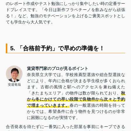
のレポート作成やテスト勉強にしっかり集中したい時の定番サー
ドプレイスです。「今日は新作フラペチーノを飲みながら頑張
る！」など、勉強のモチベーションを上げるご褒美スポットとし
ても学生から大人気です。
5. 「合格前予約」で早めの準備を！
賃貸専門家のプロが見るポイント
奈良県立大学では、学校推薦型選抜や総合型選抜な
どにより、年内に合格が決まる学生様が多くおられ
安達竜哉
ます。古都の風情と駅へのアクセスを兼ね備えた
「きたまちエリア」の物件は数が限られており、
秋
から冬にかけての早い段階で良物件から次々と予約
で埋まっていきます。
春の一般選抜の時期を待って
からでは、希望条件に合う物件を見つけるのが非常
に困難になるのが実情です。
合否発表を待たずに一番気に入った部屋を事前にキープできる