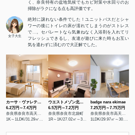
く、奈良特有の盆地気候でもカビ対策や水回りのお
掃除がラクになる点も高評価です。
絶対に譲れない条件でした！ユニットバスだとシャ
ワーの後にトイレの床が濡れてしまうのがストレス
で…。セパレートなら気兼ねなく入浴剤を入れてリ
女子大生
フレッシュできるし、友達が遊びに来た時もお互い
気を遣わずに済むので大正解でした。
カーサ・ヴァレティグレ
ウエストメゾン北袋Ⅰ
badge nara ekimae
6.2万円～7.4万円
6.5万円～7.2万円
7.25万円～7.75万円
奈良県奈良市高天市町
奈良県奈良市北袋町
奈良県奈良市高天市町
1K～1LDK/31.29㎡～36.76㎡/築2019年3月
1R～1K/27.02㎡～31.21㎡/築2023年11月
1LDK/29.97㎡～30.48㎡/築2022年11月