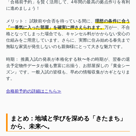
「合格前予約」を賢く活用して、4年間の最高の拠点作りを有利
に進めましょう！
メリット： 試験前や合否を待っている間に、
理想の条件に合う
「一番気に入った部屋」を確実に押さえられます。
万が一、不合
格となってしまった場合でも、キャンセル料がかからない安心の
仕組みをご用意しています。さらに、実際に住み始める春先まで
無駄な家賃が発生しないのも親御様にとって大きな魅力です。
時期： 推薦入試の発表が本格化する秋〜冬の時期が、翌春の退
去予定物件データが最も豊富に出揃う、お部屋探しの『黄金シー
ズン』です。一般入試の皆様も、早めの情報収集がカギとなりま
す。
合格前予約の詳細はこちら≫
まとめ：地域と学びを深める「きたまち」
から、未来へ。