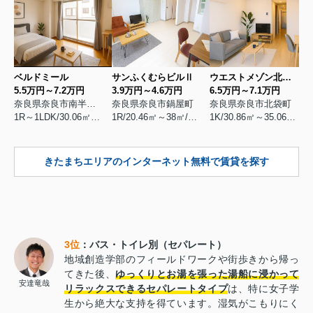
ベルドミール
サンふくむらビルⅡ
ウエストメゾン北袋Ⅱ
5.5万円～7.2万円
3.9万円～4.6万円
6.5万円～7.1万円
奈良県奈良市南半田西町
奈良県奈良市鍋屋町
奈良県奈良市北袋町
1R～1LDK/30.06㎡～43.43㎡/築2007年3月
1R/20.46㎡～38㎡/築1989年3月
1K/30.86㎡～35.06㎡/築2023年11月
きたまちエリアのインターネット無料で賃貸を探す
3位
：バス・トイレ別（セパレート）
地域創造学部のフィールドワークや街歩きから帰っ
てきた後、
ゆっくりとお湯を張った湯船に浸かって
安達竜哉
リラックスできるセパレートタイプ
は、特に女子学
生から絶大な支持を得ています。湿気がこもりにく