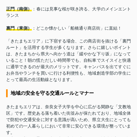
正門（南側）
：春には見事な桜が咲き誇る、大学のメインエント
ランス
裏門（東側）
：どこか懐かしい「船橋通り商店街」に直結！
「きたまちエリア」に下宿する場合、この商店街を抜ける「裏門
ルート」を活用する学生が多くなります。さらに嬉しいポイント
は、きたまちから県大へ向かう道は「緩やかな下り坂」になって
いること！朝の慌ただしい時間帯でも、自転車でスイスイと快適
に通学できるのが最大のメリットです。キャンパスを出てすぐに
お弁当やランチを買いに行ける利便性も、地域創造学部の学生に
とって最高の生活動線となります。
地域の安全を守る交通ルールとマナー
きたまちエリアは、奈良女子大学を中心に広がる閑静な「文教地
区」です。歴史ある落ち着いた街並みが保たれており、地域全体
で防犯や交通安全に対する意識が高いため、県立大生にとっても
初めての一人暮らしにおいて非常に安心できる環境が整っていま
す。