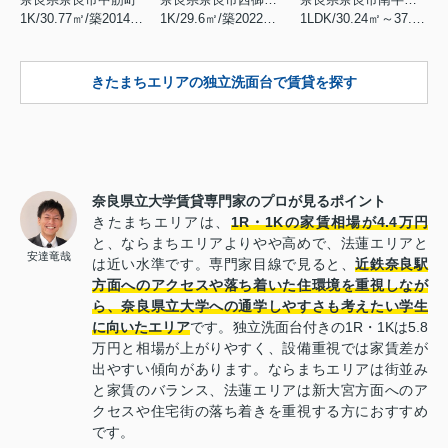
1K/30.77㎡/築2014年2月
1K/29.6㎡/築2022年3月
1LDK/30.24㎡～37.8㎡/築2022年3月
きたまちエリアの独立洗面台で賃貸を探す
奈良県立大学賃貸専門家のプロが見るポイント
きたまちエリアは、
1R・1Kの家賃相場が4.4万円
と、ならまちエリアよりやや高めで、法蓮エリアと
安達竜哉
は近い水準です。専門家目線で見ると、
近鉄奈良駅
方面へのアクセスや落ち着いた住環境を重視しなが
ら、奈良県立大学への通学しやすさも考えたい学生
に向いたエリア
です。独立洗面台付きの1R・1Kは5.8
万円と相場が上がりやすく、設備重視では家賃差が
出やすい傾向があります。ならまちエリアは街並み
と家賃のバランス、法蓮エリアは新大宮方面へのア
クセスや住宅街の落ち着きを重視する方におすすめ
です。