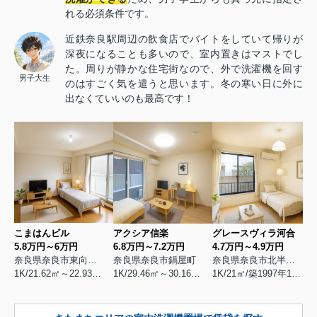
れる必須条件です。
近鉄奈良駅周辺の飲食店でバイトをしていて帰りが
深夜になることも多いので、室内置きはマストでし
た。周りが静かな住宅街なので、外で洗濯機を回す
男子大生
のはすごく気を遣うと思います。冬の寒い日に外に
出なくていいのも最高です！
こまはんビル
アクシア信楽
グレースヴィラ河合
5.8万円～6万円
6.8万円～7.2万円
4.7万円～4.9万円
奈良県奈良市東向北町
奈良県奈良市鍋屋町
奈良県奈良市北半田西町
1K/21.62㎡～22.93㎡/築2017年5月
1K/29.46㎡～30.16㎡/築2000年8月
1K/21㎡/築1997年10月