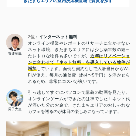
きたまちエリアの室内洗濯機置場で賃貸を探す
2位
：インターネット無料
オンライン授業やレポートのリサーチに欠かせない
ネット環境。きたまちエリアには少し築年数の経っ
安達竜哉
たレトロな物件も多いですが、
近年はリノベーショ
ンに合わせて「ネット無料」を導入している物件が
増加
しています。面倒な契約なしで入居当日からWi-
Fiが使え、毎月の通信費（約4〜5千円）を浮かせら
れるため、非常にコスパが良いです。
引っ越してすぐにパソコンで講義の動画を見たり、
オンラインゲームができたのは神でした！ネット代
が浮いた分のお金で、きたまちエリアのおしゃれな
男子大生
カフェを巡るのが休日の楽しみになっています。