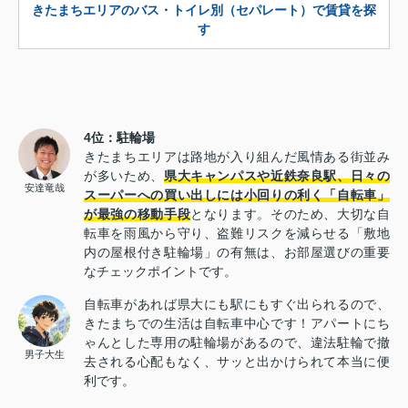
きたまちエリアのバス・トイレ別（セパレート）で賃貸を探
す
4位：駐輪場
きたまちエリアは路地が入り組んだ風情ある街並み
が多いため、
県大キャンパスや近鉄奈良駅、日々の
安達竜哉
スーパーへの買い出しには小回りの利く「自転車」
が最強の移動手段
となります。そのため、大切な自
転車を雨風から守り、盗難リスクを減らせる「敷地
内の屋根付き駐輪場」の有無は、お部屋選びの重要
なチェックポイントです。
自転車があれば県大にも駅にもすぐ出られるので、
きたまちでの生活は自転車中心です！アパートにち
ゃんとした専用の駐輪場があるので、違法駐輪で撤
男子大生
去される心配もなく、サッと出かけられて本当に便
利です。