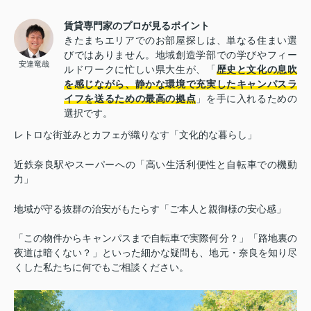
賃貸専門家のプロが見るポイント
きたまちエリアでのお部屋探しは、単なる住まい選
びではありません。地域創造学部での学びやフィー
安達竜哉
ルドワークに忙しい県大生が、「
歴史と文化の息吹
を感じながら、静かな環境で充実したキャンパスラ
イフを送るための最高の拠点
」を手に入れるための
選択です。
レトロな街並みとカフェが織りなす「文化的な暮らし」
近鉄奈良駅やスーパーへの「高い生活利便性と自転車での機動
力」
地域が守る抜群の治安がもたらす「ご本人と親御様の安心感」
「この物件からキャンパスまで自転車で実際何分？」「路地裏の
夜道は暗くない？」といった細かな疑問も、地元・奈良を知り尽
くした私たちに何でもご相談ください。