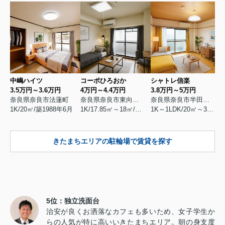
中嶋ハイツ
コーポひろおか
シャトレ信楽
3.5万円～3.6万円
4万円～4.4万円
3.8万円～5万円
奈良県奈良市法蓮町
奈良県奈良市東向北町
奈良県奈良市半田横町
1K/20㎡/築1988年6月
1K/17.85㎡～18㎡/築1995年4月
1K～1LDK/20㎡～35.64㎡/築1988年3月
きたまちエリアの駐輪場で賃貸を探す
5位：独立洗面台
治安が良くお洒落なカフェも多いため、女子学生か
らの人気が特に高いいきたまちエリア。朝の身支度