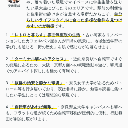
や、落ち着いた環境でマイペースに学生生活を送り
安達竜哉
たい県大生にぴったりのエリアです。駅前の利便性
と住宅街の静けさが交差する場所だからこそ、
自分
らしいライフスタイルに合った多様な物件を見つけ
やすいのが特徴
です。
1.
「レトロと暮らす」雰囲気重視の生活
：古い町家をリノベー
ションしたカフェやパン屋さんが日常の風景に。地域創造学部の
学びにも通じる「街の歴史」を肌で感じながら暮らせます。
2.
「ターミナル駅へのアクセス」
：近鉄奈良駅へ自転車ですぐ
の距離にあるため、大阪・京都方面への就職活動や遊び、駅周辺
でのアルバイト探しにも極めて有利です。
3.
「抜群の治安と静かな環境」
：奈良女子大学があるためパト
ロール等も行き届いており、夜は非常に静か。勉強や読書に集中
したい学生にとっては理想的な環境です。
4.
「自転車があれば無敵」
：奈良県立大学キャンパスへも駅へ
も、フラットな道が続くため自転車移動が圧倒的に便利。行動範
囲が劇的に広がります。