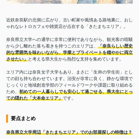
近鉄奈良駅の北側に広がり、古い町家や風情ある路地裏に、おし
ゃれなレトロカフェや雑貨店が点在する「きたまちエリア」。
奈良県立大学への通学に非常に便利でありながら、観光客の喧騒
から少し離れた落ち着きを持つこのエリアは、
「奈良らしい歴史
的な雰囲気を味わいながら、学業とプライベートを穏やかに両立
させたい」
と考える県大生から熱烈な支持を集めています。
エリア内には奈良女子大学もあり、まさに「生粋の学生街」とし
ての顔も持ち合わせています。治安が非常に良く、静かな環境で
じっくりと地域創造学部のフィールドワークや課題に取り組める
ため、
初めての一人暮らしでも安心して過ごせる、県大生にとっ
ての隠れた「大本命エリア」
です。
要点まとめ
奈良県立大学周辺「きたまちエリア」でのお部屋探しの特徴は？