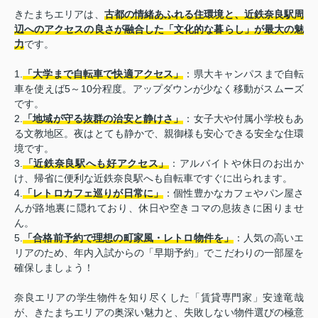
きたまちエリアは、
古都の情緒あふれる住環境と、近鉄奈良駅周
辺へのアクセスの良さが融合した「文化的な暮らし」が最大の魅
力
です。
1.
「大学まで自転車で快適アクセス」
：県大キャンパスまで自転
車を使えば5～10分程度。アップダウンが少なく移動がスムーズ
です。
2.
「地域が守る抜群の治安と静けさ」
：女子大や付属小学校もあ
る文教地区。夜はとても静かで、親御様も安心できる安全な住環
境です。
3.
「近鉄奈良駅へも好アクセス」
：アルバイトや休日のお出か
け、帰省に便利な近鉄奈良駅へも自転車ですぐに出られます。
4.
「レトロカフェ巡りが日常に」
：個性豊かなカフェやパン屋さ
んが路地裏に隠れており、休日や空きコマの息抜きに困りませ
ん。
5.
「合格前予約で理想の町家風・レトロ物件を」
：人気の高いエ
リアのため、年内入試からの「早期予約」でこだわりの一部屋を
確保しましょう！
奈良エリアの学生物件を知り尽くした「賃貸専門家」安達竜哉
が、きたまちエリアの奥深い魅力と、失敗しない物件選びの極意