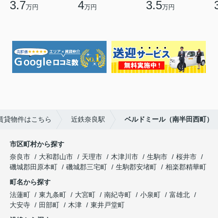
3.7
4
3.5
万円
万円
万円
賃貸物件はこちら
近鉄奈良駅
ベルドミール（南半田西町）
市区町村から探す
奈良市
大和郡山市
天理市
木津川市
生駒市
桜井市
磯城郡田原本町
磯城郡三宅町
生駒郡安堵町
相楽郡精華町
町名から探す
法蓮町
東九条町
大宮町
南紀寺町
小泉町
富雄北
大安寺
田部町
木津
東井戸堂町