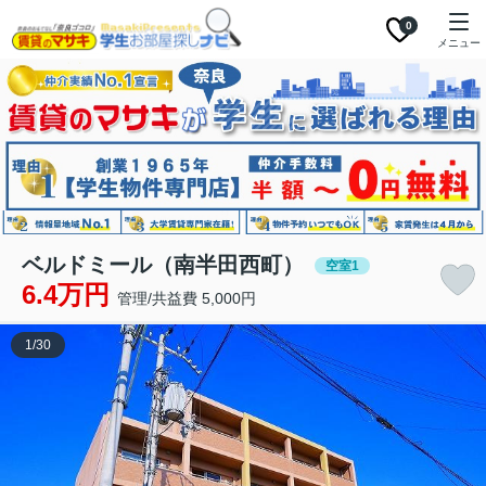
0
メニュー
ベルドミール（南半田西町）
空室1
6.4万円
管理/共益費 5,000円
1
/
30