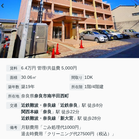
6.4万円 管理/共益費 5,000円
賃料
30.06㎡
1DK
面積
間取り
築19年
1階/4階建
築年数
所在階
奈良県
奈良市
南半田西町
所在地
近鉄難波・奈良線
「
近鉄奈良
」駅 徒歩8分
交通
関西本線
「
奈良
」駅 徒歩22分
近鉄難波・奈良線
「
新大宮
」駅 徒歩28分
月額費用「ごみ処理代1000円」
備考
退去時費用「クリーニング代27500円（税込）」