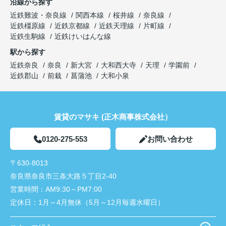
沿線から探す
近鉄難波・奈良線
関西本線
桜井線
奈良線
近鉄橿原線
近鉄京都線
近鉄天理線
片町線
近鉄生駒線
近鉄けいはんな線
駅から探す
近鉄奈良
奈良
新大宮
大和西大寺
天理
学園前
近鉄郡山
前栽
菖蒲池
大和小泉
賃貸のマサキ (正木商事株式会社）
0120-275-553
お問い合わせ
〒630-8013
奈良県奈良市三条大路５丁目2-40
営業時間：
AM9:30～PM7:00
定休日：
1月～4月無休（5月～12月毎週水曜日）