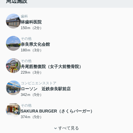
周辺施設
歯科
林歯科医院
150ｍ（2分）
その他
奈良県文化会館
180ｍ（3分）
その他
舟尾筋整復院（女子大前整骨院）
229ｍ（3分）
コンビニエンスストア
ローソン 近鉄奈良駅前店
342ｍ（5分）
その他
SAKURA BURGER（さくらバーガー）
374ｍ（5分）
すべて見る