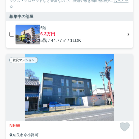
ックス・クロゼットなど豊富なので、衣類や履き物の整理が...
もっと見
る
募集中の部屋
5階
6.3万円
5階 / 44.77㎡ / 1LDK
賃貸マンション
NEW
奈良市今小路町