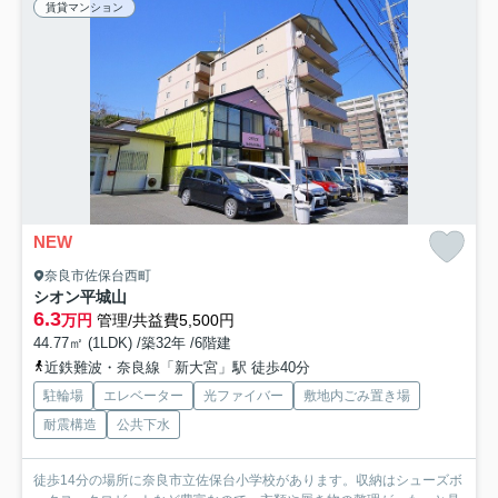
賃貸マンション
NEW
奈良市佐保台西町
シオン平城山
6.3
万円
管理/共益費5,500円
44.77㎡ (1LDK) /築32年 /6階建
近鉄難波・奈良線「新大宮」駅 徒歩40分
駐輪場
エレベーター
光ファイバー
敷地内ごみ置き場
耐震構造
公共下水
徒歩14分の場所に奈良市立佐保台小学校があります。収納はシューズボ