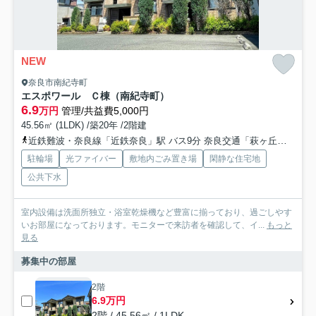
NEW
奈良市南紀寺町
エスポワール Ｃ棟（南紀寺町）
6.9
万円
管理/共益費5,000円
45.56㎡ (1LDK) /築20年 /2階建
近鉄難波・奈良線「近鉄奈良」駅 バス9分 奈良交通「萩ヶ丘」 停歩5分
駐輪場
光ファイバー
敷地内ごみ置き場
閑静な住宅地
公共下水
室内設備は洗面所独立・浴室乾燥機など豊富に揃っており、過ごしやす
いお部屋になっております。モニターで来訪者を確認して、イ...
もっと
見る
募集中の部屋
2階
6.9万円
2階 / 45.56㎡ / 1LDK