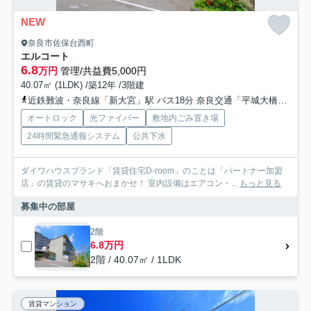
NEW
奈良市佐保台西町
エルコート
6.8
万円
管理/共益費5,000円
40.07㎡ (1LDK) /築12年 /3階建
近鉄難波・奈良線「新大宮」駅 バス18分 奈良交通「平城大橋」 停歩10分
オートロック
光ファイバー
敷地内ごみ置き場
24時間緊急通報システム
公共下水
ダイワハウスブランド「賃貸住宅D-room」のことは「パートナー加盟
店」の賃貸のマサキへおまかせ！ 室内設備はエアコン・...
もっと見る
募集中の部屋
2階
6.8万円
2階 / 40.07㎡ / 1LDK
賃貸マンション