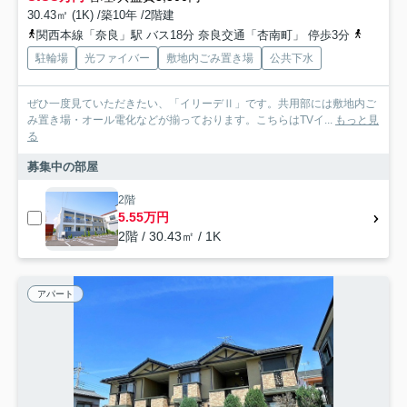
30.43㎡ (1K) /築10年 /2階建
関西本線「奈良」駅 バス18分 奈良交通「杏南町」 停歩3分
近鉄難波
駐輪場
光ファイバー
敷地内ごみ置き場
公共下水
ぜひ一度見ていただきたい、「イリーデⅡ」です。共用部には敷地内ご
み置き場・オール電化などが揃っております。こちらはTVイ...
もっと見
る
募集中の部屋
2階
5.55万円
2階 / 30.43㎡ / 1K
アパート