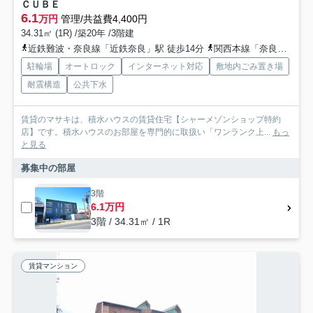
ＣＵＢＥ
6.1
万円
管理/共益費4,400円
34.31㎡ (1R) /築20年 /3階建
近鉄難波・奈良線「近鉄奈良」駅 徒歩14分
関西本線「奈良」駅 徒歩28分
駐輪場
オートロック
インターネット対応
敷地内ごみ置き場
耐震構造
公共下水
賃貸のマサキは、積水ハウスの賃貸住宅【シャーメゾンショップ特約
店】です。積水ハウスのお部屋を専門的に取扱い「ワンランク上...
もっ
と見る
募集中の部屋
3階
6.1万円
3階 / 34.31㎡ / 1R
賃貸マンション