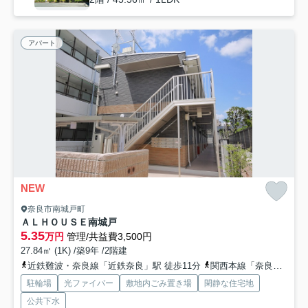
アパート
NEW
奈良市南城戸町
ＡＬＨＯＵＳＥ南城戸
5.35
万円
管理/共益費3,500円
27.84㎡ (1K) /築9年 /2階建
近鉄難波・奈良線「近鉄奈良」駅 徒歩11分
関西本線「奈良」駅 徒歩15分
駐輪場
光ファイバー
敷地内ごみ置き場
閑静な住宅地
公共下水