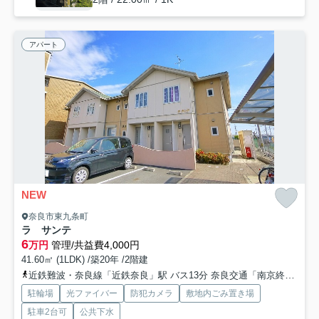
アパート
NEW
奈良市東九条町
ラ サンテ
6
万円
管理/共益費4,000円
41.60㎡ (1LDK) /築20年 /2階建
近鉄難波・奈良線「近鉄奈良」駅 バス13分 奈良交通「南京終町」 停歩6分
駐輪場
光ファイバー
防犯カメラ
敷地内ごみ置き場
駐車2台可
公共下水