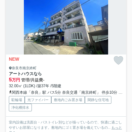
NEW
奈良市南京終町
アートハウスなら
5
万円
管理/共益費-
32.00㎡ (1LDK) /築37年 /5階建
関西本線「奈良」駅 バス5分 奈良交通「南京終町」 停歩10分
近鉄難
駐輪場
光ファイバー
敷地内ごみ置き場
閑静な住宅地
浄化槽排水
室内設備は洗面台・バストイレ別などが揃っているので、快適に過ごし
やすいお部屋になります。敷地内にゴミ置き場を備えているの...
もっと