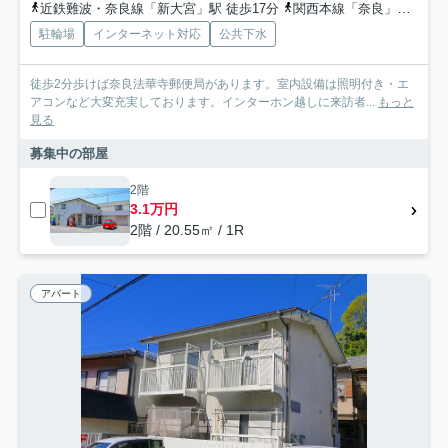
近鉄難波・奈良線「新大宮」駅 徒歩17分
関西本線「奈良」駅 バス23分 奈良交通「法華寺北町」 停歩1分
駐輪場
インターネット対応
公共下水
徒歩2分歩けば奈良法華寺郵便局があります。室内設備は照明付き・エ
アコンなど大変充実しております。インターホン越しに来訪者...
もっと
見る
募集中の部屋
2階
3.1万円
2階 / 20.55㎡ / 1R
アパート