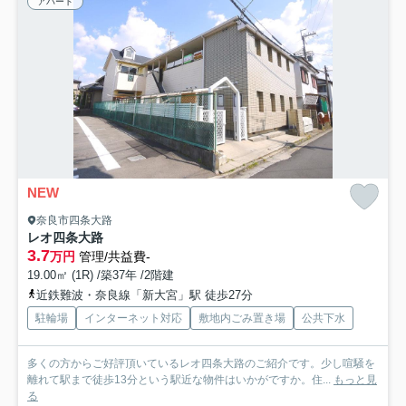
アパート
NEW
奈良市四条大路
レオ四条大路
3.7
万円
管理/共益費-
19.00㎡ (1R) /築37年 /2階建
近鉄難波・奈良線「新大宮」駅 徒歩27分
駐輪場
インターネット対応
敷地内ごみ置き場
公共下水
多くの方からご好評頂いているレオ四条大路のご紹介です。少し喧騒を
離れて駅まで徒歩13分という駅近な物件はいかがですか。住...
もっと見
る