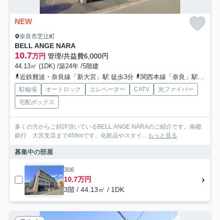
NEW
奈良市芝辻町
BELL ANGE NARA
10.7
万円
管理/共益費6,000円
44.13㎡ (1DK) /築24年 /5階建
近鉄難波・奈良線「新大宮」駅 徒歩3分
関西本線「奈良」駅 徒歩20分
駐輪場
オートロック
エレベーター
CATV
光ファイバー
宅配ボックス
多くの方からご好評頂いているBELL ANGE NARAのご紹介です。南都
銀行 大宮支店まで458mです。化粧品やスタイ...
もっと見る
募集中の部屋
306
10.7万円
3階 / 44.13㎡ / 1DK