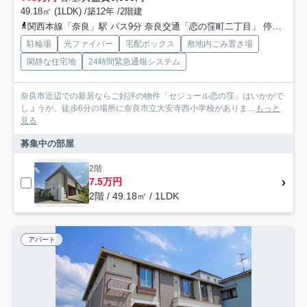
49.18㎡ (1LDK) /築12年 /2階建
関西本線「奈良」駅 バス9分 奈良交通「恋の窪町二丁目」 停歩3分
駐輪場
光ファイバー
宅配ボックス
敷地内ごみ置き場
閑静な住宅地
24時間緊急通報システム
奈良市近辺での新居ならご好評の物件「セジュール恋の窪」はいかがで
しょうか。徒歩6分の場所に奈良市立大安寺西小学校がありま...
もっと
見る
募集中の部屋
2階
7.5万円
2階 / 49.18㎡ / 1LDK
アパート