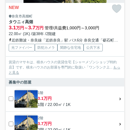
NEW
奈良市高畑町
タウニィ高畑
3.1
3.7
万円～
万円
管理/共益費1,000円～3,000円
22.00㎡ (1K) /築38年 /2階建
近鉄難波・奈良線「近鉄奈良」駅 バス6分 奈良交通「砺石町」 停歩1分
光ファイバー
防犯カメラ
閑静な住宅地
公共下水
賃貸のマサキは、積水ハウスの賃貸住宅【シャーメゾンショップ特約
店】です。積水ハウスのお部屋を専門的に取扱い「ワンランク上...
もっ
と見る
募集中の部屋
1階
3.1万円
1階 / 22.00㎡ / 1K
2階
3.7万円
2階 / 22.00㎡ / 1K