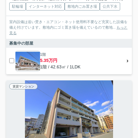
駐輪場
インターネット対応
敷地内ごみ置き場
公共下水
室内設備は追い焚き・エアコン・ネット使用料不要など充実した設備を
備え付けています。敷地内にゴミ置き場を備えているので敷地...
もっと
見る
募集中の部屋
1階
5.35万円
1階 / 42.63㎡ / 1LDK
賃貸マンション