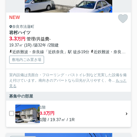
NEW
奈良市法蓮町
岩村ハイツ
3.3
万円
管理/共益費-
19.37㎡ (1R) /築32年 /2階建
近鉄難波・奈良線「近鉄奈良」駅 徒歩19分
近鉄難波・奈良線「新大宮」駅 バス7分 奈良交通「市営球場（奈良市）」 停歩7分
敷地内ごみ置き場
室内設備は洗面台・フローリング・バストイレ別など充実した設備を備
え付けています。南向きのアパートなら日光が入りやすく、冬...
もっと
見る
募集中の部屋
1階
3.3万円
1階 / 19.37㎡ / 1R