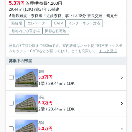
5.3
万円
管理/共益費4,200円
29.44㎡ (1DK) /築27年 /5階建
近鉄難波・奈良線「近鉄奈良」駅 バス18分 奈良交通「州見台七丁目東」 停歩7分
駐輪場
エレベーター
CATV
インターネット対応
敷地内ごみ置き場
閑静な住宅地
州見台8丁目公園まで339mです。室内設備はネット使用料不要・システ
ムキッチン・CATVなどが揃っており、とても充実して...
もっと見る
募集中の部屋
1階
5.3万円
1階 / 29.44㎡ / 1DK
2階
5.3万円
2階 / 29.44㎡ / 1DK
3階
5.3万円