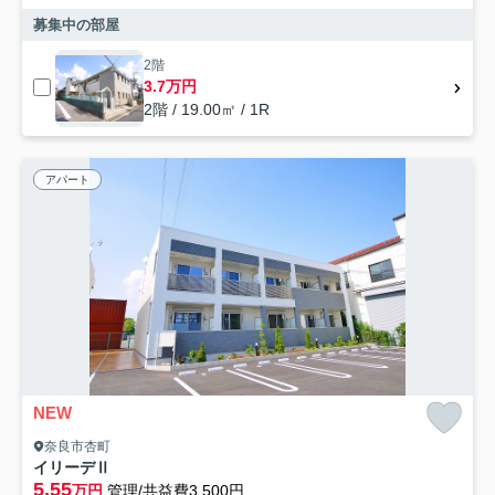
募集中の部屋
2階
3.7万円
2階 / 19.00㎡ / 1R
アパート
NEW
奈良市杏町
イリーデⅡ
5.55
万円
管理/共益費3,500円