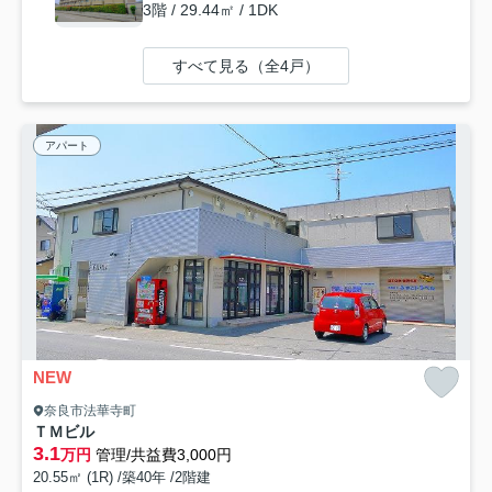
3階 / 29.44㎡ / 1DK
すべて見る（全4戸）
アパート
NEW
奈良市法華寺町
ＴＭビル
3.1
万円
管理/共益費3,000円
20.55㎡ (1R) /築40年 /2階建