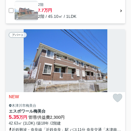
2階
7.7万円
2階 / 45.10㎡ / 1LDK
アパート
NEW
木津川市梅美台
エスポワール梅美台
5.35
万円
管理/共益費2,300円
42.63㎡ (1LDK) /築18年 /2階建
近鉄難波・奈良線「近鉄奈良」駅 バス11分 奈良交通「木津南ソレイユ」 停歩8分