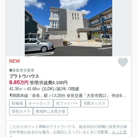
NEW
奈良市大安寺
プラトウハウス
8.65
万円
管理/共益費4,100円
41.30㎡～41.68㎡ (1LDK) /築2年 /3階建
関西本線「奈良」駅 バス20分 奈良交通「大安寺西口」 停歩9分
近
駐輪場
オートロック
光ファイバー
宅配ボックス
防犯カメラ
敷地内ごみ置き場
こだわりポイント満載のプラトウハウス。徒歩18分の距離に奈良市立春
日中学校があるのも魅力。お風呂に入っているときに宅配業...
もっと見