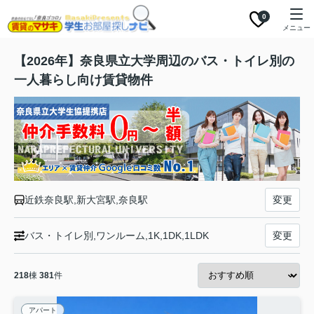
0
メニュー
【2026年】奈良県立大学周辺のバス・トイレ別の
一人暮らし向け賃貸物件
近鉄奈良駅,新大宮駅,奈良駅
変更
バス・トイレ別,ワンルーム,1K,1DK,1LDK
変更
218
棟
381
件
アパート