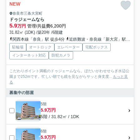
NEW
奈良市三条大宮町
ドゥジェームなら
5.9
万円
管理/共益費6,200円
31.82㎡ (1DK) /築20年 /6階建
関西本線「奈良」駅 徒歩4分
近鉄難波・奈良線「新大宮」駅 徒歩14分
駐輪場
オートロック
エレベーター
宅配ボックス
インターネット対応
防犯カメラ
こだわりポイント満載のドゥジェームなら。ぼだいがわせせらぎ水辺公
園まで252mです。忙しい朝でも鏡を見ながらサッと身支度...
もっと見
る
募集中の部屋
5階
5.9万円
5階 / 31.82㎡ / 1DK
6階
5.9万円