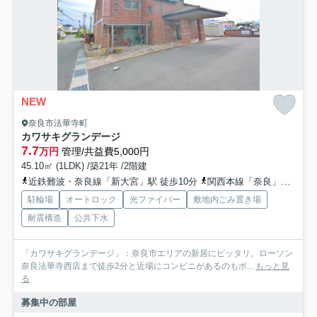
NEW
奈良市法華寺町
カワサキグランデージ
7.7
万円
管理/共益費5,000円
45.10㎡ (1LDK) /築21年 /2階建
近鉄難波・奈良線「新大宮」駅 徒歩10分
関西本線「奈良」駅 バス6分 奈良交通「奈良市庁前」 停歩10分
駐輪場
オートロック
光ファイバー
敷地内ごみ置き場
耐震構造
公共下水
「カワサキグランデージ」：奈良市エリアの新居にピッタリ。ローソン
奈良法華寺西店まで徒歩2分と近場にコンビニがあるのもポ...
もっと見
る
募集中の部屋