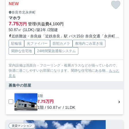
NEW
奈良市北永井町
マホラ
7.75
万円
管理/共益費4,100円
50.87㎡ (1LDK) /築1年 /2階建
近鉄難波・奈良線「近鉄奈良」駅 バス15分 奈良交通「永井町」 停歩3分
駐輪場
光ファイバー
防犯カメラ
敷地内ごみ置き場
閑静な住宅地
24時間緊急通報システム
室内設備は洗面台・フローリング・複層ガラスなどが揃っているので、
快適に過ごしやすいお部屋になります。閑静な住宅地にある物...
もっと
見る
募集中の部屋
1階
7.75万円
1階 / 50.87㎡ / 1LDK
賃貸マンション