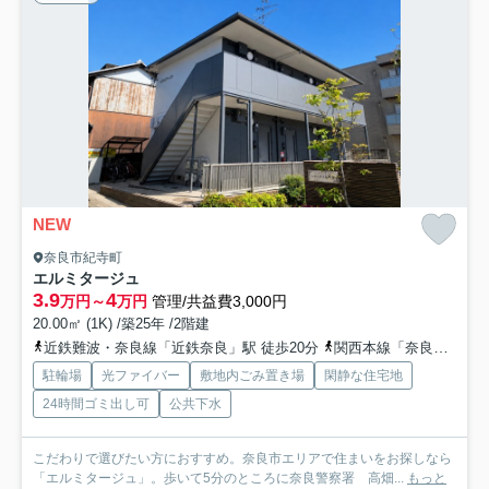
NEW
奈良市紀寺町
エルミタージュ
3.9
4
万円～
万円
管理/共益費3,000円
20.00㎡ (1K) /築25年 /2階建
近鉄難波・奈良線「近鉄奈良」駅 徒歩20分
関西本線「奈良」駅 徒歩25分
駐輪場
光ファイバー
敷地内ごみ置き場
閑静な住宅地
24時間ゴミ出し可
公共下水
こだわりで選びたい方におすすめ。奈良市エリアで住まいをお探しなら
「エルミタージュ」。歩いて5分のところに奈良警察署 高畑...
もっと