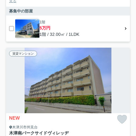
見る
募集中の部屋
1階
5万円
1階 / 32.00㎡ / 1LDK
賃貸マンション
NEW
木津川市州見台
木津南パークサイドヴィレッヂ