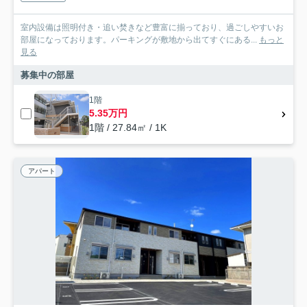
室内設備は照明付き・追い焚きなど豊富に揃っており、過ごしやすいお
部屋になっております。パーキングが敷地から出てすぐにある...
もっと
見る
募集中の部屋
1階
5.35万円
1階 / 27.84㎡ / 1K
アパート