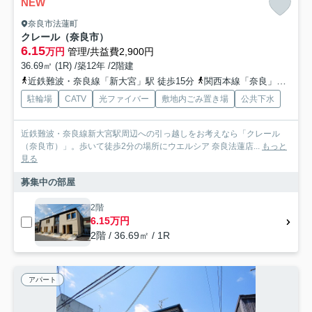
NEW
奈良市法蓮町
クレール（奈良市）
6.15
万円
管理/共益費2,900円
36.69㎡ (1R) /築12年 /2階建
近鉄難波・奈良線「新大宮」駅 徒歩15分
関西本線「奈良」駅 徒歩20分
駐輪場
CATV
光ファイバー
敷地内ごみ置き場
公共下水
近鉄難波・奈良線新大宮駅周辺への引っ越しをお考えなら「クレール
（奈良市）」。歩いて徒歩2分の場所にウエルシア 奈良法蓮店...
もっと
見る
募集中の部屋
2階
6.15万円
2階 / 36.69㎡ / 1R
アパート