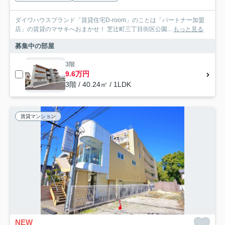
ダイワハウスブランド「賃貸住宅D-room」のことは「パートナー加盟
店」の賃貸のマサキへおまかせ！ 芝辻町三丁目街区公園...
もっと見る
募集中の部屋
3階
9.6万円
3階 / 40.24㎡ / 1LDK
賃貸マンション
NEW