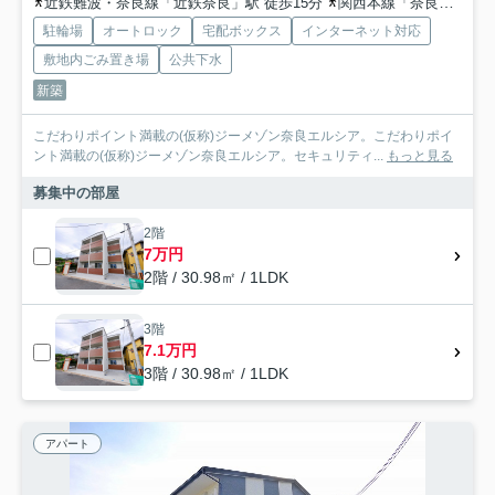
近鉄難波・奈良線「近鉄奈良」駅 徒歩15分
関西本線「奈良」駅 徒歩16分
駐輪場
オートロック
宅配ボックス
インターネット対応
敷地内ごみ置き場
公共下水
新築
こだわりポイント満載の(仮称)ジーメゾン奈良エルシア。こだわりポイ
ント満載の(仮称)ジーメゾン奈良エルシア。セキュリティ...
もっと見る
募集中の部屋
2階
7万円
2階 / 30.98㎡ / 1LDK
3階
7.1万円
3階 / 30.98㎡ / 1LDK
アパート