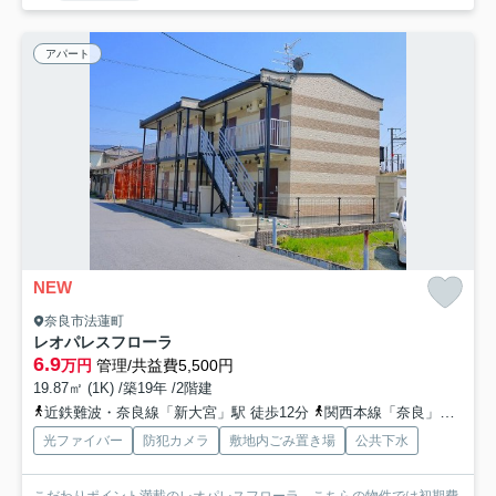
アパート
NEW
奈良市法蓮町
レオパレスフローラ
6.9
万円
管理/共益費5,500円
19.87㎡ (1K) /築19年 /2階建
近鉄難波・奈良線「新大宮」駅 徒歩12分
関西本線「奈良」駅 徒歩17分
光ファイバー
防犯カメラ
敷地内ごみ置き場
公共下水