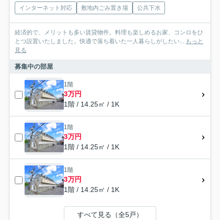
インターネット対応
敷地内ごみ置き場
公共下水
経済的で、メリットも多い賃貸物件。料理も楽しめるお家、コンロをひ
とつ設置いたしました。快適で落ち着いた一人暮らしがしたい...
もっと
見る
募集中の部屋
1階
3万円
1階 / 14.25㎡ / 1K
1階
3万円
1階 / 14.25㎡ / 1K
1階
3万円
1階 / 14.25㎡ / 1K
すべて見る（全5戸）