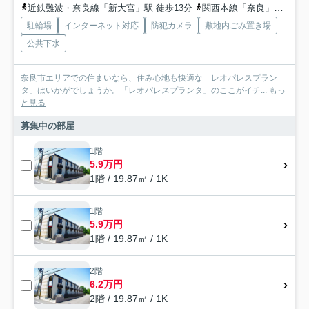
近鉄難波・奈良線「新大宮」駅 徒歩13分
関西本線「奈良」駅 徒歩20分
駐輪場
インターネット対応
防犯カメラ
敷地内ごみ置き場
公共下水
奈良市エリアでの住まいなら、住み心地も快適な「レオパレスプラン
タ」はいかがでしょうか。「レオパレスプランタ」のここがイチ...
もっ
と見る
募集中の部屋
1階
5.9万円
1階 / 19.87㎡ / 1K
1階
5.9万円
1階 / 19.87㎡ / 1K
2階
6.2万円
2階 / 19.87㎡ / 1K