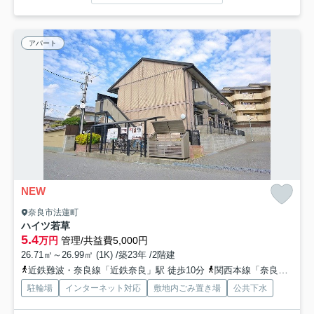
アパート
NEW
奈良市法蓮町
ハイツ若草
5.4
万円
管理/共益費5,000円
26.71㎡～26.99㎡ (1K) /築23年 /2階建
近鉄難波・奈良線「近鉄奈良」駅 徒歩10分
関西本線「奈良」駅 徒歩10分
駐輪場
インターネット対応
敷地内ごみ置き場
公共下水