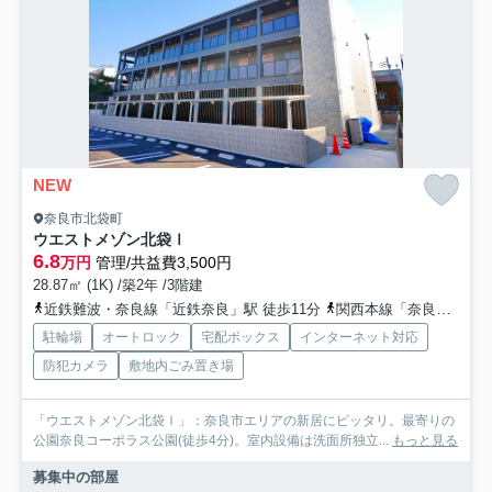
NEW
奈良市北袋町
ウエストメゾン北袋Ⅰ
6.8
万円
管理/共益費3,500円
28.87㎡ (1K) /築2年 /3階建
近鉄難波・奈良線「近鉄奈良」駅 徒歩11分
関西本線「奈良」駅 徒歩23分
駐輪場
オートロック
宅配ボックス
インターネット対応
防犯カメラ
敷地内ごみ置き場
「ウエストメゾン北袋Ⅰ」：奈良市エリアの新居にピッタリ。最寄りの
公園奈良コーポラス公園(徒歩4分)。室内設備は洗面所独立...
もっと見る
募集中の部屋