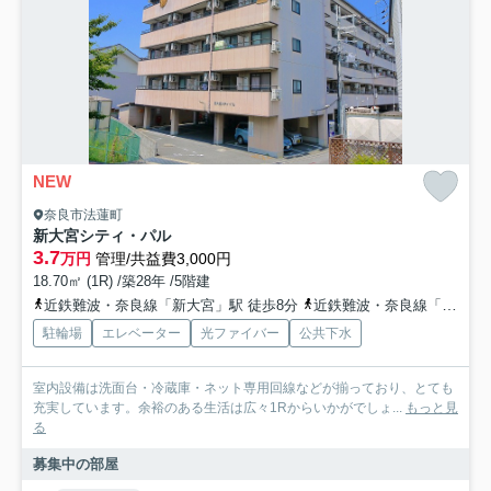
NEW
奈良市法蓮町
新大宮シティ・パル
3.7
万円
管理/共益費3,000円
18.70㎡ (1R) /築28年 /5階建
近鉄難波・奈良線「新大宮」駅 徒歩8分
近鉄難波・奈良線「近鉄奈良」駅 徒歩17分
駐輪場
エレベーター
光ファイバー
公共下水
室内設備は洗面台・冷蔵庫・ネット専用回線などが揃っており、とても
充実しています。余裕のある生活は広々1Rからいかがでしょ...
もっと見
る
募集中の部屋