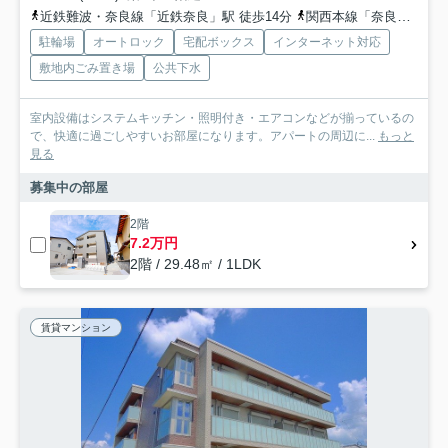
近鉄難波・奈良線「近鉄奈良」駅 徒歩14分
関西本線「奈良」駅 徒歩19分
駐輪場
オートロック
宅配ボックス
インターネット対応
敷地内ごみ置き場
公共下水
室内設備はシステムキッチン・照明付き・エアコンなどが揃っているの
で、快適に過ごしやすいお部屋になります。アパートの周辺に...
もっと
見る
募集中の部屋
2階
7.2万円
2階 / 29.48㎡ / 1LDK
賃貸マンション