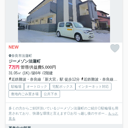
NEW
奈良市法蓮町
ジーメゾン法蓮町
7
万円
管理/共益費5,000円
31.05㎡ (1K) /築6年 /2階建
近鉄難波・奈良線「新大宮」駅 徒歩12分
近鉄難波・奈良線「近鉄奈良」駅 バス12分 奈良交通「不退寺口」 停歩4分
駐輪場
オートロック
宅配ボックス
インターネット対応
敷地内ごみ置き場
公共下水
多くの方からご好評頂いているジーメゾン法蓮町のご紹介◎駐輪場も用
意されており、快適な環境と言えます◎お引っ越し後のサポー...
もっと
見る