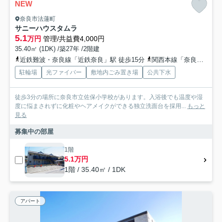
NEW
奈良市法蓮町
サニーハウスタムラ
5.1
万円
管理/共益費4,000円
35.40㎡ (1DK) /築27年 /2階建
近鉄難波・奈良線「近鉄奈良」駅 徒歩15分
関西本線「奈良」駅 徒歩16分
駐輪場
光ファイバー
敷地内ごみ置き場
公共下水
徒歩3分の場所に奈良市立佐保小学校があります。入浴後でも温度や湿
度に悩まされずに化粧やヘアメイクができる独立洗面台を採用...
もっと
見る
募集中の部屋
1階
5.1万円
1階 / 35.40㎡ / 1DK
アパート