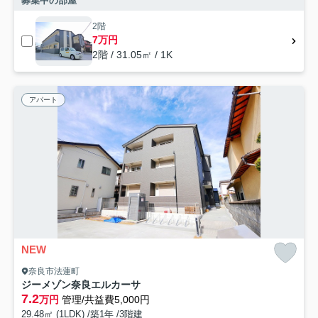
募集中の部屋
2階
7万円
2階 / 31.05㎡ / 1K
アパート
NEW
奈良市法蓮町
ジーメゾン奈良エルカーサ
7.2
万円
管理/共益費5,000円
29.48㎡ (1LDK) /築1年 /3階建