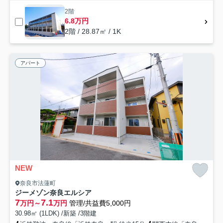
2階
6.8万円
2階 / 28.87㎡ / 1K
アパート
NEW
奈良市法蓮町
ジーメゾン奈良エルシア
7
7.1
万円～
万円
管理/共益費5,000円
30.98㎡ (1LDK) /新築 /3階建