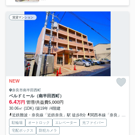
賃貸マンション
NEW
奈良市南半田西町
ベルドミール（南半田西町）
6.4
万円
管理/共益費5,000円
30.06㎡ (1DK) /築19年 /4階建
近鉄難波・奈良線「近鉄奈良」駅 徒歩8分
関西本線「奈良」駅 徒歩22分
駐輪場
オートロック
エレベーター
光ファイバー
宅配ボックス
防犯カメラ