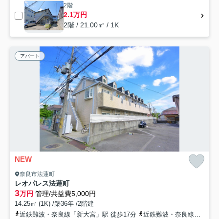
2階
2.1万円
2階 / 21.00㎡ / 1K
アパート
NEW
奈良市法蓮町
レオパレス法蓮町
3
万円
管理/共益費5,000円
14.25㎡ (1K) /築36年 /2階建
近鉄難波・奈良線「新大宮」駅 徒歩17分
近鉄難波・奈良線「近鉄奈良」駅 徒歩17分