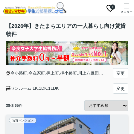
0
メニュー
【2026年】きたまちエリアの一人暮らし向け賃貸
物件
今小路町,今在家町,押上町,押小路町,川上八反田町,川上東町,川上町,川久保町,北魚屋西町,北魚屋東町,北川端町,北小路町,北半田中町,北半田西町,北半田東町,北袋町,呉竹町,興善院町,後藤町,宿院町,水門町,雑司西町,雑司町,高天市町,多門町,手貝町,中筋町,中御門町,内侍原町,鍋屋町,奈良阪町,西包永町,西笹鉾町,西御門町,登大路一番町北通,登大路三番町,登大路町,花芝町,半田突抜町,半田開町,半田横町,般若寺町,東包永町,東笹鉾町,東新在家町,東之阪町,東向北町,法蓮北町,法蓮南１丁目東町,法蓮町,坊屋敷町,大豆山町,大豆山突抜町,南半田中町,南半田西町,南半田東町,油留木町,南法蓮町,法蓮佐保山
変更
ワンルーム,1K,1DK,1LDK
変更
38
棟
65
件
賃貸マンション