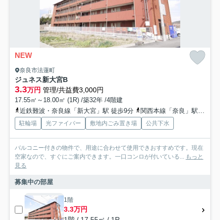
NEW
奈良市法蓮町
ジュネス新大宮B
3.3
万円
管理/共益費3,000円
17.55㎡～18.00㎡ (1R) /築32年 /4階建
近鉄難波・奈良線「新大宮」駅 徒歩9分
関西本線「奈良」駅 徒歩22分
駐輪場
光ファイバー
敷地内ごみ置き場
公共下水
バルコニー付きの物件で、用途に合わせて使用できおすすめです。現在
空家なので、すぐにご案内できます。一口コンロが付いている...
もっと
見る
募集中の部屋
1階
3.3万円
1階 / 17.55㎡ / 1R