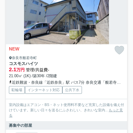
NEW
奈良市般若寺町
コスモスハイツ
2.1
万円
管理/共益費-
21.00㎡ (1K) /築30年 /2階建
近鉄難波・奈良線「近鉄奈良」駅 バス7分 奈良交通「般若寺」 停歩3分
駐輪場
インターネット対応
公共下水
室内設備はエアコン・BS・ネット使用料不要など充実した設備を備え付
けています。新しい日々を送るにふさわしい、きれいな室内...
もっと見
る
募集中の部屋