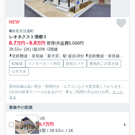
NEW
奈良市法蓮町
レオネクスト清都Ⅱ
6.7
6.8
万円～
万円
管理/共益費5,500円
28.53㎡ (1K) /築10年 /2階建
近鉄難波・奈良線「新大宮」駅 徒歩18分
近鉄難波・奈良線「近鉄奈良」駅 徒歩19分
駐輪場
インターネット対応
防犯カメラ
敷地内ごみ置き場
公共下水
室内設備は追い焚き・照明付き・エアコンなど大変充実しております。
1台分の駐車スペースがあるので、車をご利用の方はぜひお問...
もっと
見る
募集中の部屋
1階
6.7万円
1階 / 28.53㎡ / 1K