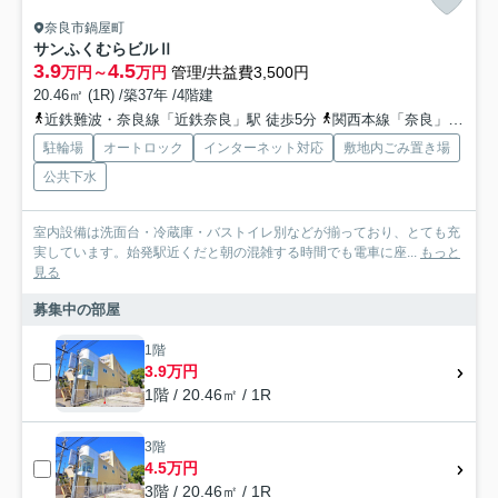
奈良市鍋屋町
サンふくむらビルⅡ
3.9
4.5
万円～
万円
管理/共益費3,500円
20.46㎡ (1R) /築37年 /4階建
近鉄難波・奈良線「近鉄奈良」駅 徒歩5分
関西本線「奈良」駅 徒歩17分
駐輪場
オートロック
インターネット対応
敷地内ごみ置き場
公共下水
室内設備は洗面台・冷蔵庫・バストイレ別などが揃っており、とても充
実しています。始発駅近くだと朝の混雑する時間でも電車に座...
もっと
見る
募集中の部屋
1階
3.9万円
1階 / 20.46㎡ / 1R
3階
4.5万円
3階 / 20.46㎡ / 1R