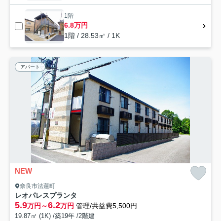
1階
6.8万円
1階 / 28.53㎡ / 1K
アパート
NEW
奈良市法蓮町
レオパレスプランタ
5.9
6.2
万円～
万円
管理/共益費5,500円
19.87㎡ (1K) /築19年 /2階建