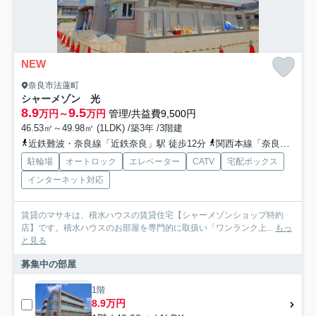
NEW
奈良市法蓮町
シャーメゾン 光
8.9
9.5
万円～
万円
管理/共益費9,500円
46.53㎡～49.98㎡ (1LDK) /築3年 /3階建
近鉄難波・奈良線「近鉄奈良」駅 徒歩12分
関西本線「奈良」駅 徒歩23分
駐輪場
オートロック
エレベーター
CATV
宅配ボックス
インターネット対応
賃貸のマサキは、積水ハウスの賃貸住宅【シャーメゾンショップ特約
店】です。積水ハウスのお部屋を専門的に取扱い「ワンランク上...
もっ
と見る
募集中の部屋
1階
8.9万円