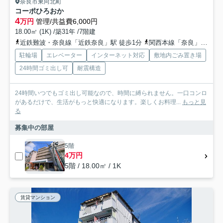
奈良市東向北町
コーポひろおか
4
万円
管理/共益費6,000円
18.00㎡ (1K) /築31年 /7階建
近鉄難波・奈良線「近鉄奈良」駅 徒歩1分
関西本線「奈良」駅 徒歩15分
駐輪場
エレベーター
インターネット対応
敷地内ごみ置き場
24時間ゴミ出し可
耐震構造
24時間いつでもゴミ出し可能なので、時間に縛られません。一口コンロ
があるだけで、生活がもっと快適になります。楽しくお料理...
もっと見
る
募集中の部屋
5階
4万円
5階 / 18.00㎡ / 1K
賃貸マンション