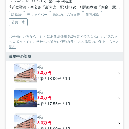
17.55㎡～18.00㎡ (1R) /築32年 /4階建
近鉄難波・奈良線「新大宮」駅 徒歩9分
関西本線「奈良」駅 徒歩22分
駐輪場
光ファイバー
敷地内ごみ置き場
耐震構造
公共下水
お子様がいるなら、近くにある法蓮町第2号街区公園なんかもおススメ
のスポットです。学校への通学に便利な学生さん希望のお住ま...
もっと
見る
募集中の部屋
4階
3.3万円
4階 / 18.00㎡ / 1R
4階
3.3万円
4階 / 17.55㎡ / 1R
4階
3.3万円
4階 / 18.00㎡ / 1R