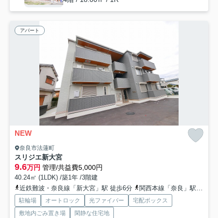
アパート
NEW
奈良市法蓮町
スリジエ新大宮
9.6
万円
管理/共益費5,000円
40.24㎡ (1LDK) /築1年 /3階建
近鉄難波・奈良線「新大宮」駅 徒歩6分
関西本線「奈良」駅 徒歩18分
駐輪場
オートロック
光ファイバー
宅配ボックス
敷地内ごみ置き場
閑静な住宅地