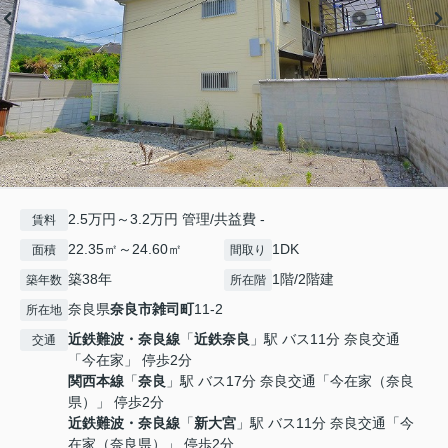
2.5万円～3.2万円 管理/共益費 -
賃料
22.35㎡～24.60㎡
1DK
面積
間取り
築38年
1階/2階建
築年数
所在階
奈良県
奈良市
雑司町
11-2
所在地
近鉄難波・奈良線
「
近鉄奈良
」駅 バス11分 奈良交通
交通
「今在家」 停歩2分
関西本線
「
奈良
」駅 バス17分 奈良交通「今在家（奈良
県）」 停歩2分
近鉄難波・奈良線
「
新大宮
」駅 バス11分 奈良交通「今
在家（奈良県）」 停歩2分