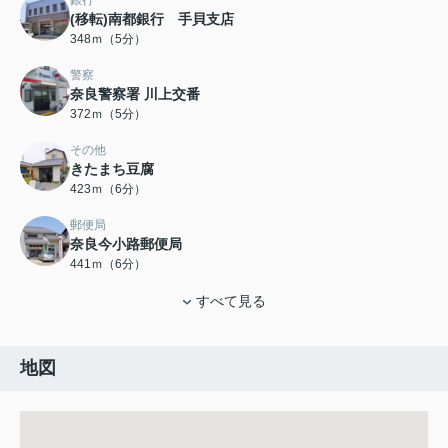
(移転)南都銀行 手貝支店
348ｍ（5分）
警察
奈良警察署 川上交番
372ｍ（5分）
その他
きたまち豆腐
423ｍ（6分）
郵便局
奈良今小路郵便局
441ｍ（6分）
すべて見る
地図