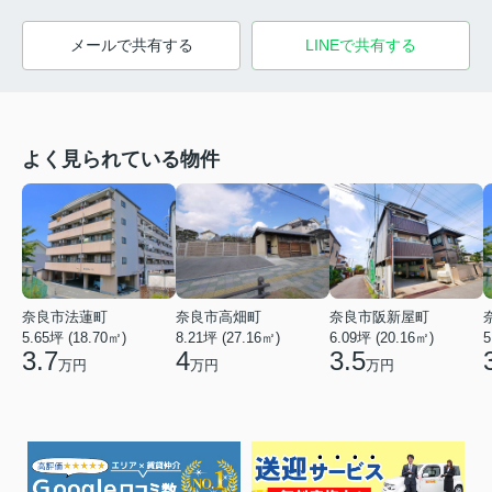
メールで共有する
LINEで共有する
よく見られている物件
奈良市法蓮町
奈良市高畑町
奈良市阪新屋町
5.65坪 (18.70㎡)
8.21坪 (27.16㎡)
6.09坪 (20.16㎡)
5
3.7
4
3.5
万円
万円
万円