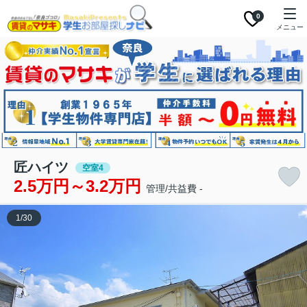
0
メニュー
匠ハイツ
空室4
2.5万円～3.2万円
管理/共益費 -
1
/
30