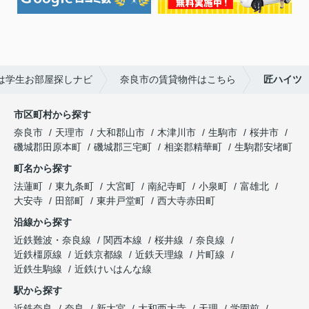
は学生お部屋探しナビ
奈良市の賃貸物件はこちら
匠ハイツ
市区町村から探す
奈良市
天理市
大和郡山市
木津川市
生駒市
桜井市
磯城郡田原本町
磯城郡三宅町
相楽郡精華町
生駒郡安堵町
町名から探す
法蓮町
東九条町
大宮町
南紀寺町
小泉町
富雄北
大安寺
田部町
東井戸堂町
西大寺赤田町
沿線から探す
近鉄難波・奈良線
関西本線
桜井線
奈良線
近鉄橿原線
近鉄京都線
近鉄天理線
片町線
近鉄生駒線
近鉄けいはんな線
駅から探す
近鉄奈良
奈良
新大宮
大和西大寺
天理
学園前