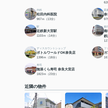
6
内科
図
松田内科医院
奈
967ｍ（13分）
9
駅
銀
近鉄新大宮駅
南
1103ｍ（14分）
鉄
1
ディスカウントショップ
フ
ボトルワールドOK奈良店
ガ
1396ｍ（18分）
1
寿司
無添くら寿司 奈良大宮店
1823ｍ（23分）
近隣の物件