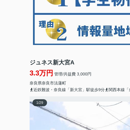
ジュネス新大宮A
3.3万円
管理/共益費 3,000円
奈良県
奈良市
法蓮町
近鉄難波・奈良線「新大宮」駅徒歩9分
関西本線「
1
/
29