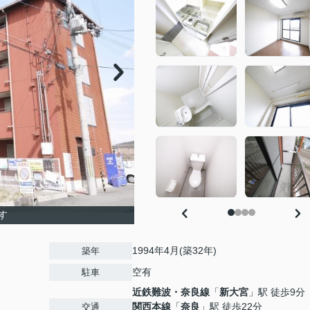
す
1994年4月(築32年)
築年
空有
駐車
近鉄難波・奈良線
「
新大宮
」駅 徒歩9分
関西本線
「
奈良
」駅 徒歩22分
交通