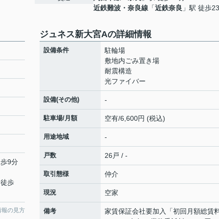
近鉄難波・奈良線
「
近鉄奈良
」駅 徒歩2
ジュネス新大宮Aの詳細情報
設備条件
駐輪場
敷地内ごみ置き場
耐震構造
光ファイバー
設備(その他)
-
駐車場/月額
空有/6,600円 (税込)
用途地域
-
戸数
26戸 / -
徒歩9分
取引態様
仲介
 徒歩
現況
空家
情報の見方
備考
家賃保証会社要加入「初回月額総賃