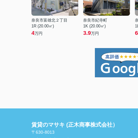
奈良市富雄北２丁目
奈良市紀寺町
1R (20.00㎡)
1K (20.00㎡)
1
4
3.9
6
万円
万円
賃貸のマサキ (正木商事株式会社）
〒630-8013