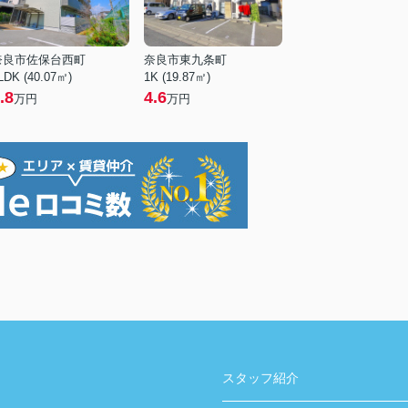
奈良市佐保台西町
奈良市東九条町
LDK (40.07㎡)
1K (19.87㎡)
.8
4.6
万円
万円
スタッフ紹介