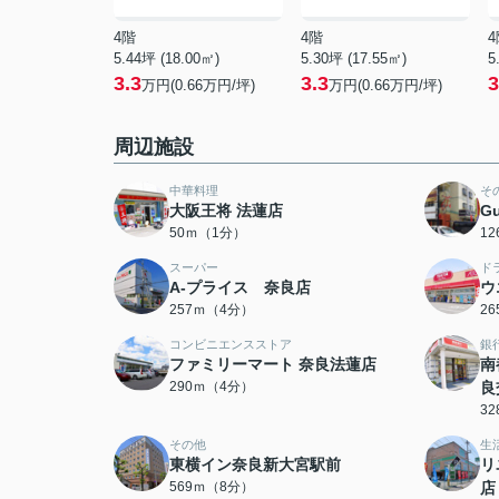
4階
4階
4
5.44坪 (18.00㎡)
5.30坪 (17.55㎡)
5
3.3
3.3
3
万円(0.66万円/坪)
万円(0.66万円/坪)
周辺施設
中華料理
そ
大阪王将 法蓮店
Gu
50ｍ（1分）
1
スーパー
ド
A-プライス 奈良店
ウ
257ｍ（4分）
2
コンビニエンスストア
銀
ファミリーマート 奈良法蓮店
南
290ｍ（4分）
良
3
その他
生
東横イン奈良新大宮駅前
リ
569ｍ（8分）
店