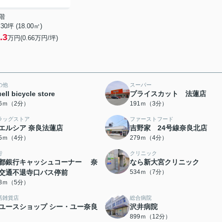
階
.30坪 (18.00㎡)
.3
万円(0.66万円/坪)
の他
スーパー
ell bicycle store
プライスカット 法蓮店
26ｍ（2分）
191ｍ（3分）
ラッグストア
ファーストフード
エルシア 奈良法蓮店
吉野家 24号線奈良北店
65ｍ（4分）
279ｍ（4分）
行
クリニック
都銀行キャッシュコーナー 奈
なら新大宮クリニック
交通不退寺口バス停前
534ｍ（7分）
28ｍ（5分）
活雑貨店
総合病院
ユースショップ シー・ユー奈良
沢井病院
899ｍ（12分）