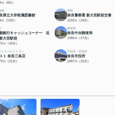
28ｍ（8分）
書館
警察
良県立大学附属図書館
奈良警察署 新大宮駅前交番
79ｍ（13分）
1103ｍ（14分）
行
郵便局
都銀行キャッシュコーナー 近
奈良中央郵便局
新大宮駅前
1360ｍ（17分）
272ｍ（16分）
ァミリーレストラン
市役所・区役所
スト 奈良三条店
奈良市役所
673ｍ（21分）
1687ｍ（22分）