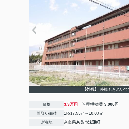
【外観】
外観もきれいで
3.3万円
管理/共益費
3,000円
価格
1R/17.55㎡～18.00㎡
間取り/面積
奈良県
奈良市
法蓮町
所在地