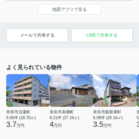
地図アプリで見る
メールで共有する
LINEで共有する
よく見られている物件
奈良市法蓮町
奈良市高畑町
奈良市阪新屋町
5.65坪 (18.70㎡)
8.21坪 (27.16㎡)
6.09坪 (20.16㎡)
5
3.7
4
3.5
万円
万円
万円