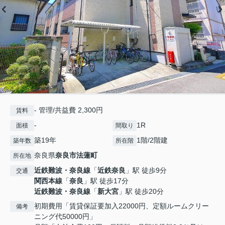
- 管理/共益費 2,300円
賃料
-
1R
面積
間取り
築19年
1階/2階建
築年数
所在階
奈良県
奈良市
法蓮町
所在地
近鉄難波・奈良線
「
近鉄奈良
」駅 徒歩9分
交通
関西本線
「
奈良
」駅 徒歩17分
近鉄難波・奈良線
「
新大宮
」駅 徒歩20分
初期費用「賃貸保証要加入22000円、定額ルームクリー
備考
ニング代50000円」