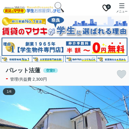
0
メニュー
パレット法蓮
空室0
-
管理/共益費 2,300円
1
/
4