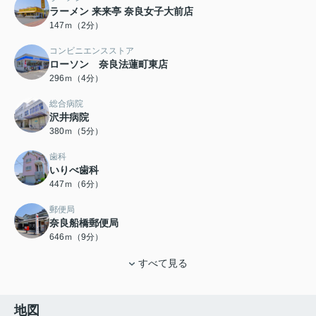
ラーメン 来来亭 奈良女子大前店
147ｍ（2分）
コンビニエンスストア
ローソン 奈良法蓮町東店
296ｍ（4分）
総合病院
沢井病院
380ｍ（5分）
歯科
いりべ歯科
447ｍ（6分）
郵便局
奈良船橋郵便局
646ｍ（9分）
すべて見る
地図