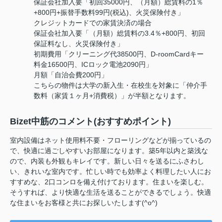
保証会社加入要「初回35000円、（月額）総賃料の1％
+800円+振替手数料99円(税込)、火災保険付き」
クレジットカードでの家賃決済の場合
保証会社加入要「（月額）総賃料の3.4％+800円、初回
保証料なし、火災保険付き」
初期費用「クリーニング代38500円、D-roomCardキー
料金16500円、ICロック電池2090円」
月額「自治会費200円」
こちらの物件は大学の新入生・在校生を対象に「仲介手
数料（家賃１ヶ月+消費税）」が半額となります。
Bizet中筋のコメント(おすすめポイント)
室内設備はネット使用料不要・フローリングなどが揃っているの
で、快適に過ごしやすいお部屋になります。築5年以内と築浅な
ので、内装も外観もキレイです。新しい日々を送るにふさわし
い、きれいな室内です。忙しい時でも効率よく料理したい人にお
すすめな、2口コンロを備え付けております。住まいを楽しむ。
そうすれば、より快適な生活を送ることができるでしょう。快適
な住まいをお客様と共にお探しいたします(^o^)