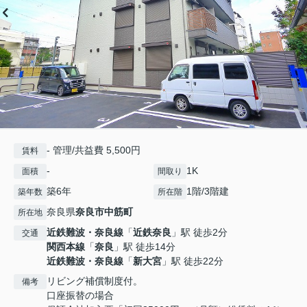
- 管理/共益費 5,500円
賃料
-
1K
面積
間取り
築6年
1階/3階建
築年数
所在階
奈良県
奈良市
中筋町
所在地
近鉄難波・奈良線
「
近鉄奈良
」駅 徒歩2分
交通
関西本線
「
奈良
」駅 徒歩14分
近鉄難波・奈良線
「
新大宮
」駅 徒歩22分
リビング補償制度付。
備考
口座振替の場合