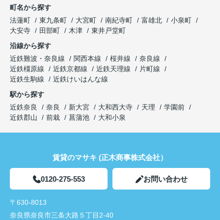
町名から探す
法蓮町
東九条町
大宮町
南紀寺町
富雄北
小泉町
大安寺
田部町
木津
東井戸堂町
沿線から探す
近鉄難波・奈良線
関西本線
桜井線
奈良線
近鉄橿原線
近鉄京都線
近鉄天理線
片町線
近鉄生駒線
近鉄けいはんな線
駅から探す
近鉄奈良
奈良
新大宮
大和西大寺
天理
学園前
近鉄郡山
前栽
菖蒲池
大和小泉
賃貸のマサキ (正木商事株式会社）
0120-275-553
お問い合わせ
〒630-8013
奈良県奈良市三条大路５丁目2-40