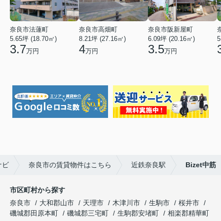
奈良市法蓮町
奈良市高畑町
奈良市阪新屋町
5.65坪 (18.70㎡)
8.21坪 (27.16㎡)
6.09坪 (20.16㎡)
5
3.7
4
3.5
万円
万円
万円
ナビ
奈良市の賃貸物件はこちら
近鉄奈良駅
Bizet中筋
市区町村から探す
奈良市
大和郡山市
天理市
木津川市
生駒市
桜井市
磯城郡田原本町
磯城郡三宅町
生駒郡安堵町
相楽郡精華町