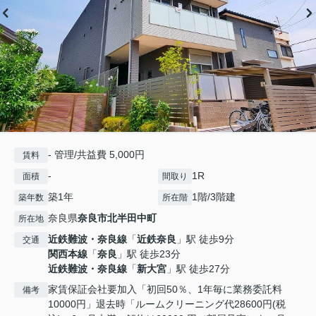
- 管理/共益費 5,000円
賃料
-
1R
面積
間取り
築1年
1階/3階建
築年数
所在階
奈良県
奈良市
北半田中町
所在地
近鉄難波・奈良線
「
近鉄奈良
」駅 徒歩9分
交通
関西本線
「
奈良
」駅 徒歩23分
近鉄難波・奈良線
「
新大宮
」駅 徒歩27分
家賃保証会社要加入「初回50％、1年毎に業務委託料
備考
10000円」退去時「ルームクリーニング代28600円(税