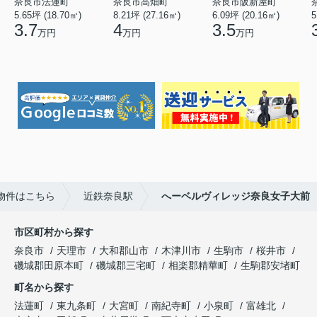
奈良市法蓮町
奈良市高畑町
奈良市阪新屋町
5.65坪 (18.70㎡)
8.21坪 (27.16㎡)
6.09坪 (20.16㎡)
5
3.7
4
3.5
万円
万円
万円
物件はこちら
近鉄奈良駅
へーベルヴィレッジ奈良女子大前
市区町村から探す
奈良市
天理市
大和郡山市
木津川市
生駒市
桜井市
磯城郡田原本町
磯城郡三宅町
相楽郡精華町
生駒郡安堵町
町名から探す
法蓮町
東九条町
大宮町
南紀寺町
小泉町
富雄北