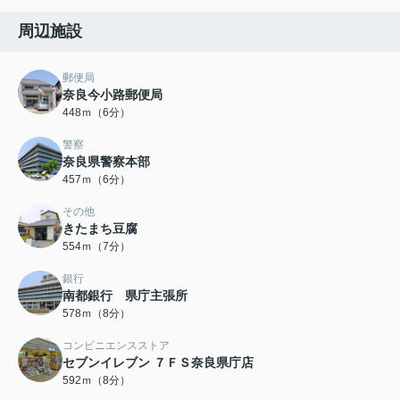
周辺施設
郵便局
奈良今小路郵便局
448ｍ（6分）
警察
奈良県警察本部
457ｍ（6分）
その他
きたまち豆腐
554ｍ（7分）
銀行
南都銀行 県庁主張所
578ｍ（8分）
コンビニエンスストア
セブンイレブン ７ＦＳ奈良県庁店
592ｍ（8分）