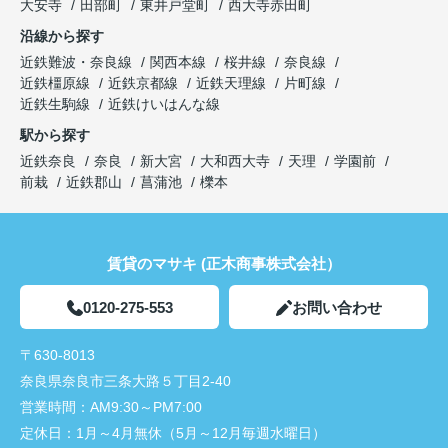
大安寺
田部町
東井戸堂町
西大寺赤田町
沿線から探す
近鉄難波・奈良線
関西本線
桜井線
奈良線
近鉄橿原線
近鉄京都線
近鉄天理線
片町線
近鉄生駒線
近鉄けいはんな線
駅から探す
近鉄奈良
奈良
新大宮
大和西大寺
天理
学園前
前栽
近鉄郡山
菖蒲池
櫟本
賃貸のマサキ (正木商事株式会社）
0120-275-553
お問い合わせ
〒630-8013
奈良県奈良市三条大路５丁目2-40
営業時間：
AM9:30～PM7:00
定休日：
1月～4月無休（5月～12月毎週水曜日）