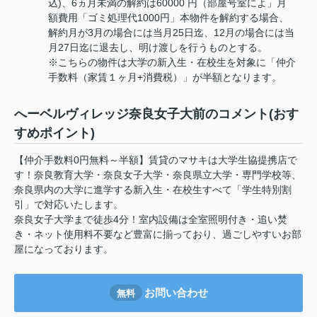
込)、6ヵ月未満の解約は60000 円（部屋号室によ」月
額費用「ゴミ処理代1000円」本物件を解約する場合、
解約月が3月の場合には当月25日迄、12月の場合には当
月27日迄に退去し、明け渡しを行うものとする。
※こちらの物件は大学の新入生・在校生を対象に「仲介
手数料（家賃１ヶ月+消費税）」が半額となります。
へーベルヴィレッジ奈良女子大前のコメント(おす
すめポイント)
【仲介手数料0円無料～半額】賃貸のマサキは大学生協提携店で
す！奈良教育大学・奈良女子大学・奈良県立大学・専門学校等、
奈良県内の大学に進学する新入生・在校生すべて「学生特別割
引」で対応いたします。
奈良女子大学まで徒歩4分！室内設備は全室照明付き・追い焚
き・ネット使用料不要など豊富に揃っており、過ごしやすいお部
屋になっております。
お問い合わせ
無料