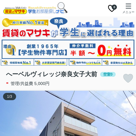
0
メニュー
へーベルヴィレッジ奈良女子大前
空室0
-
管理/共益費 5,000円
1
/
3