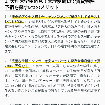
1. 天理大学生必見！天理駅周辺で賃貸物件・
下宿を探す5つのメリット
1. 「
圧倒的アクセス網！全キャンパスのハブ拠点として通学スト
レスをゼロに
」：天理大学のどの学部へ進学しても通いやすい賃
貸物件が見つかるのが、天理駅エリア最大の強みです。杣之内キ
ャンパスや体育学部へは自転車で約10分、駅北側の医療学部（別
所キャンパス）へも自転車でわずか3〜5分でアクセス可能。キャ
ンパス間の移動や他学部の友人との集まりにも困らない、まさに
扇の要となるロケーションで、日々の通学時間を大幅に短縮でき
ます。
2. 「
完璧な生活インフラ！激安スーパーから深夜営業店舗まで買
い物に死角なし
」：初めての一人暮らしや自炊派の学生に嬉し
い、大容量・低価格の「業務スーパー」や生鮮食品が揃う「万
代」、深夜営業の「ドン・キホーテ」が駅周辺に密集していま
す。さらに県内最長のアーケード街「天理本通り」を活用すれ
ば、雨の日でも濡れずに買い出しが可能。学業や部活で忙しい学
生の買い物ストレスを極限まで減らしてくれる完全無欠の環境で
す。