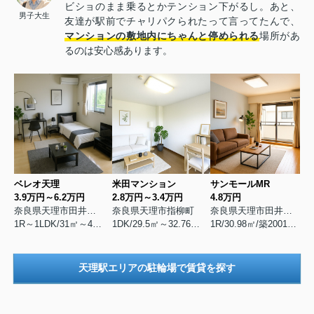
ビショのまま乗るとかテンション下がるし。あと、
男子大生
友達が駅前でチャリパクられたって言ってたんで、
マンションの敷地内にちゃんと停められる
場所があ
るのは安心感あります。
ベレオ天理
米田マンション
サンモールMR
3.9万円～6.2万円
2.8万円～3.4万円
4.8万円
奈良県天理市田井庄町
奈良県天理市指柳町
奈良県天理市田井庄町
1R～1LDK/31㎡～41㎡/築2009年1月
1DK/29.5㎡～32.76㎡/築1993年4月
1R/30.98㎡/築2001年7月
天理駅エリアの駐輪場で賃貸を探す