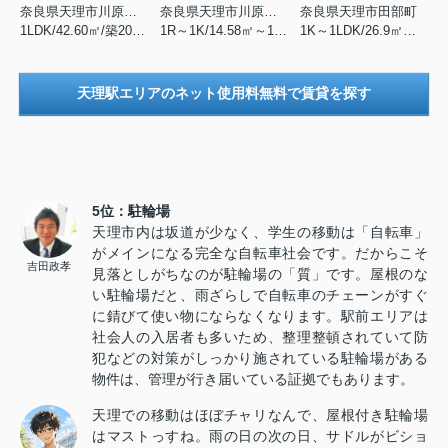
奈良県天理市川原城町
奈良県天理市川原城町
奈良県天理市田部町
1LDK/42.60㎡/築2005年1月
1R～1K/14.58㎡～17.01㎡/築1990年6月
1K～1LDK/26.9㎡～35.04㎡/築2021年5月
天理駅エリアのネット使用料無料で賃貸を探す
5位：駐輪場
天理市内は坂道が少なく、学生の移動は「自転車」
がメインになる完全な自転車社会です。だからこそ
吉田政孝
見落としがちなのが駐輪場の「質」です。屋根のな
い駐輪場だと、雨ざらしで自転車のチェーンがすぐ
に錆びて使い物にならなくなります。駅前エリアは
社会人の入居者も多いため、整理整頓されていて防
犯などの対策がしっかり施されている駐輪場がある
物件は、管理が行き届いている証拠でもあります。
天理での移動はほぼチャリなんで、屋根付き駐輪場
はマストっすね。雨の日の次の日、サドルがビショ