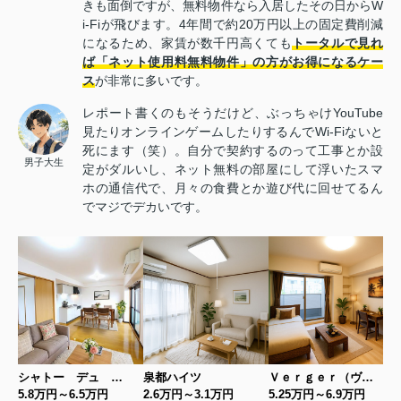
きも面倒ですが、無料物件なら入居したその日からW
i-Fiが飛びます。4年間で約20万円以上の固定費削減
になるため、家賃が数千円高くても
トータルで見れ
ば「ネット使用料無料物件」の方がお得になるケー
ス
が非常に多いです。
レポート書くのもそうだけど、ぶっちゃけYouTube
見たりオンラインゲームしたりするんでWi-Fiないと
死にます（笑）。自分で契約するのって工事とか設
男子大生
定がダルいし、ネット無料の部屋にして浮いたスマ
ホの通信代で、月々の食費とか遊び代に回せてるん
でマジでデカいです。
シャトー デュ ボヌール
泉都ハイツ
Ｖｅｒｇｅｒ（ヴェルジェ）
5.8万円～6.5万円
2.6万円～3.1万円
5.25万円～6.9万円