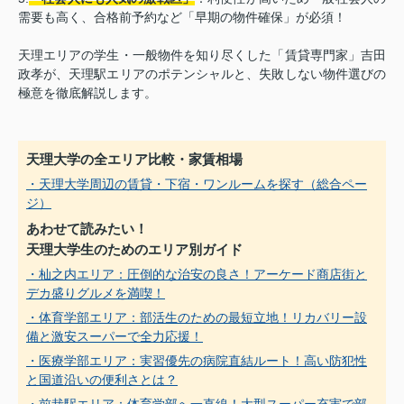
需要も高く、合格前予約など「早期の物件確保」が必須！
天理エリアの学生・一般物件を知り尽くした「賃貸専門家」吉田
政孝が、天理駅エリアのポテンシャルと、失敗しない物件選びの
極意を徹底解説します。
天理大学の全エリア比較・家賃相場
・天理大学周辺の賃貸・下宿・ワンルームを探す（総合ペー
ジ）
あわせて読みたい！
天理大学生のためのエリア別ガイド
・杣之内エリア：圧倒的な治安の良さ！アーケード商店街と
デカ盛りグルメを満喫！
・体育学部エリア：部活生のための最短立地！リカバリー設
備と激安スーパーで全力応援！
・医療学部エリア：実習優先の病院直結ルート！高い防犯性
と国道沿いの便利さとは？
・前栽駅エリア：体育学部へ一直線！大型スーパー充実で部