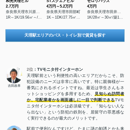
和光天理ビル
STスクエアビル
セロリハウス
2.7万円
4万円～5.2万円
4万円
奈良県天理市川原城町
奈良県天理市田部町
奈良県天理市田井庄町
1R～1K/19.56㎡～/築1999年10月
1K～1DK/27.75㎡～32.5㎡/築1999年10月
1K/28㎡～30㎡/築1989年12月
天理駅エリアのバス・トイレ別で賃貸を探す
2位
：TVモニタ付インターホン
天理駅前という利便性の高いエリアだからこそ、防
犯設備のニーズは非常に高いです。特に親御様が一
吉田政孝
番気にされるポイントですね。最近は学生さんもネ
ットショッピングを多用するため、
見知らぬ訪問者
か、宅配業者かを画面越しに一目で判断できる
TVモ
ニタ付インターホンは必須級です。「知らない人な
ら出ない」という防犯の鉄則を、居留守の罪悪感な
く実行できるのが最大のメリットです。
駅前で便利なんですけど、たまに謎の勧誘とかも来