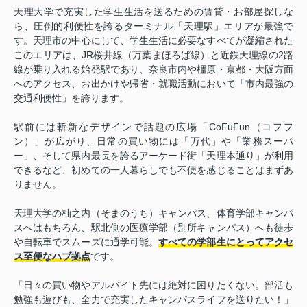
天理大学で充実した学生生活を送るための賃貸・お部屋探しな
ら、圧倒的利便性を誇るターミナル「天理駅」エリアが最強で
す。
天理市の中心にして、学生生活に必要なすべてが凝縮された
このエリアは、JR桜井線（万葉まほろば線）と近鉄天理線の2路
線が乗り入れる始発駅であり、奈良市内や橿原・京都・大阪方面
へのアクセス、お出かけや帰省・就職活動において「市内最強の
交通利便性」を誇ります。
駅前には斬新なデザインで話題の広場「CoFuFun（コフフ
ン）」が広がり、日常の買い物には「万代」や「業務スーパ
ー」、そして県内最長を誇るアーケード街「天理本通り」が利用
できるなど、初めての一人暮らしでも不便を感じることはまずあ
りません。
天理大学の杣之内（そまのうち）キャンパス、体育学部キャンパ
スへはもちろん、駅北側の医療学部（別所キャンパス）へも徒歩
や自転車でスムーズに通学可能。
すべての学部生にとってアクセ
ス至便なハブ拠点
です。
「日々の買い物やアルバイト先には絶対に困りたくない。部活も
勉強も遊びも、全力で充実したキャンパスライフを送りたい！」