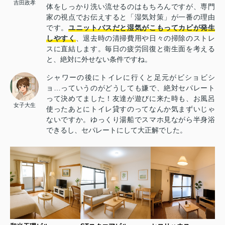
吉田政孝
体をしっかり洗い流せるのはもちろんですが、専門
家の視点でお伝えすると「湿気対策」が一番の理由
です。
ユニットバスだと湿気がこもってカビが発生
しやすく
、退去時の清掃費用や日々の掃除のストレ
スに直結します。毎日の疲労回復と衛生面を考える
と、絶対に外せない条件ですね。
シャワーの後にトイレに行くと足元がビショビシ
ョ…っていうのがどうしても嫌で、絶対セパレート
って決めてました！友達が遊びに来た時も、お風呂
女子大生
使ったあとにトイレ貸すのってなんか気まずいじゃ
ないですか。ゆっくり湯船でスマホ見ながら半身浴
できるし、セパレートにして大正解でした。