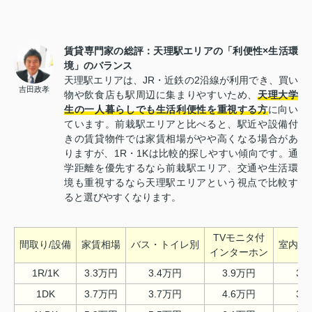
賃貸専門家の総評：天理駅エリアの「利便性×生活環
境」のバランス
天理駅エリアは、JR・近鉄の2沿線が利用でき、買い
吉田政孝
物や飲食店も駅周辺に集まりやすいため、
天理大学
生の一人暮らしでも生活利便性を重視する方
に向い
ています。前栽駅エリアと比べると、駅近や設備付
きの賃貸物件では家賃相場がやや高くなる場合があ
りますが、1R・1Kは比較的探しやすい傾向です。通
学距離を優先するなら前栽駅エリア、交通や生活環
境も重視するなら天理駅エリアという視点で比較す
ると選びやすくなります。
TVモニタ付
間取り/設備
家賃相場
バス・トイレ別
室内洗
インターホン
1R/1K
3.3万円
3.4万円
3.9万円
3.
1DK
3.7万円
3.7万円
4.6万円
3.