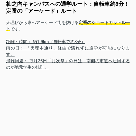
杣之内キャンパスへの通学ルート：自転車約8分！
定番の「アーケード」ルート
天理駅から東へアーケード街を抜ける
定番のショートカットルー
ト
です。
距離・時間： 約1.9km（自転車で約8分）
雨の日： 「天理本通り」経由で濡れずに通学が可能になりま
す。
混雑回避： 毎月26日「月次祭」の日は、南側の市道へ迂回する
のが地元学生の鉄則。