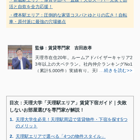
活と自炊を全力応援！
・櫟本駅エリア：圧倒的な家賃コスパとゆとりの広さ！自転
車・原付派に最強の穴場拠点
監修：賃貸専門家 吉田政孝
天理市在住20年。ルームアドバイザーキャリア2
3年以上の大ベテラン。社内仲介ランキングNo1
（累計5,000件）実績有り。天理市の下宿場所や
賃料などの条件を記憶している他、隠れ家的な飲
食店や穴場のお出かけスポットなど街情報を完全
網羅。自身がナビゲータ役を務めたテレビ番組も
多数あり。大学提携店の天理大学とタッグを組
目次：天理大学「天理駅エリア」賃貸下宿ガイド｜失敗
み、学生向け長期空室部屋を満室まで導いた立役
しないお部屋選びを専門家が解説！
者としても知られる。
1.
天理大学生必見！天理駅周辺で賃貸物件・下宿を探す5つ
吉田政孝のプロフィール>>
のメリット
2.
天理駅エリアで選べる「4つの物件スタイル」