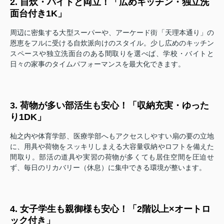
2. 自炊・バイトと両立！「広めキッチン・独立洗
面台付き1K」
周辺に密集する大型スーパーや、アーケード街「天理本通り」の
恩恵をフルに受ける自炊派向けのスタイル。少し広めのキッチン
スペースや独立洗面台のある間取りを選べば、学校・バイトと
日々の家事のタイムパフォーマンスを最大化できます。
3. 荷物が多い部活生も安心！「収納充実・ゆった
り1DK」
杣之内や体育学部、医療学部へもアクセスしやすい扇の要の立地
に、用具や荷物をスッキリしまえる大容量収納やロフトを備えた
間取り。部活の道具や実習の荷物が多くても居住空間を圧迫せ
ず、毎日のリカバリー（休息）に集中できる環境が整います。
4. 女子学生も親御様も安心！「2階以上×オートロ
ック付き」