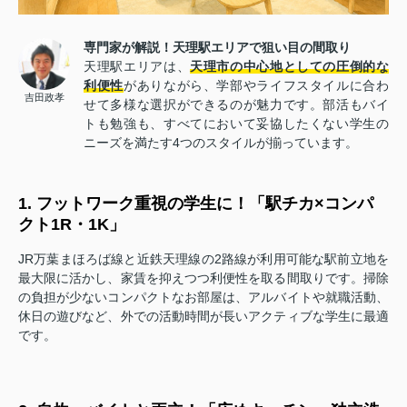
専門家が解説！天理駅エリアで狙い目の間取り
天理駅エリアは、
天理市の中心地としての圧倒的な
利便性
がありながら、学部やライフスタイルに合わ
吉田政孝
せて多様な選択ができるのが魅力です。部活もバイ
トも勉強も、すべてにおいて妥協したくない学生の
ニーズを満たす4つのスタイルが揃っています。
1. フットワーク重視の学生に！「駅チカ×コンパ
クト1R・1K」
JR万葉まほろば線と近鉄天理線の2路線が利用可能な駅前立地を
最大限に活かし、家賃を抑えつつ利便性を取る間取りです。掃除
の負担が少ないコンパクトなお部屋は、アルバイトや就職活動、
休日の遊びなど、外での活動時間が長いアクティブな学生に最適
です。