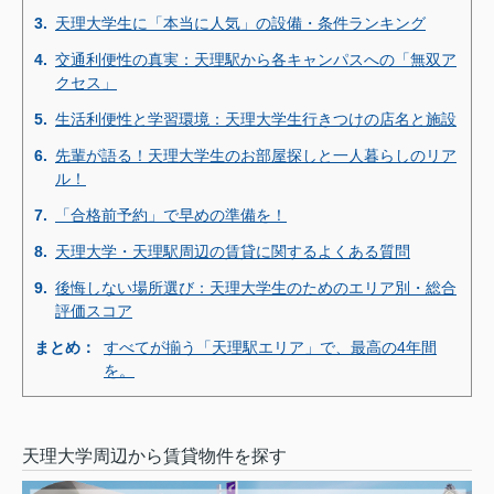
3.
天理大学生に「本当に人気」の設備・条件ランキング
4.
交通利便性の真実：天理駅から各キャンパスへの「無双ア
クセス」
5.
生活利便性と学習環境：天理大学生行きつけの店名と施設
6.
先輩が語る！天理大学生のお部屋探しと一人暮らしのリア
ル！
7.
「合格前予約」で早めの準備を！
8.
天理大学・天理駅周辺の賃貸に関するよくある質問
9.
後悔しない場所選び：天理大学生のためのエリア別・総合
評価スコア
まとめ：
すべてが揃う「天理駅エリア」で、最高の4年間
を。
天理大学周辺から賃貸物件を探す