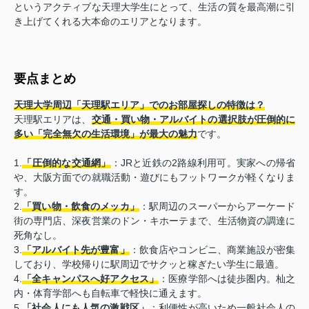
というアクティブな天理大学生にとって、生活の質を最高潮に引
き上げてくれる大本命のエリアとなります。
要点まとめ
天理大学周辺「天理駅エリア」でのお部屋探しの特徴は？
天理駅エリアは、
交通・買い物・アルバイトの選択肢が圧倒的に
多い「完全無欠の生活環境」が最大の魅力
です。
1.
「圧倒的な交通網」
：JRと近鉄の2路線利用可。実家への帰省
や、大阪方面での就職活動・遊びにもフットワークが軽くなりま
す。
2.
「買い物・飲食のメッカ」
：駅周辺のスーパーからアーケード
街の専門店、深夜営業のドン・キホーテまで、生活物資の調達に
死角なし。
3.
「アルバイト先が豊富」
：飲食店やコンビニ、商業施設が密集
しており、学校帰りに駅周辺でサクッと稼ぎたい学生に最適。
4.
「全キャンパスへ好アクセス」
：医療学部へは徒歩圏内。杣之
内・体育学部へも自転車で軽快に通えます。
5.
「社会人にも人気の激戦区」
：利便性が高いため一般社会人の