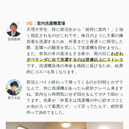
3位
：室内洗濯機置場
天理大学生、特に部活生から「絶対に室内！」と強
く指定されるのがこれです。毎日のように大量の練
吉田政孝
習着を洗濯するため、外置きだと夜遅くに帰宅した
際、近隣への騒音を気にして洗濯機を回せません。
また、奈良の冬の底冷えする夜や、雨の日に
わざわ
ざベランダに出て洗濯するのは想像以上にストレス
です。洗濯機自体の寿命も格段に延びるため、結果
的にコスパも良くなります。
部活とバイト終わって帰ってくるのが23時とかザラ
なんで、外に洗濯機があったら絶対クレーム来ます
ね。室内なら時間気にせず回せるんでガチで助かっ
男子大生
てます。先輩が「外置きは洗濯機の中に砂ボコリと
か虫が入って最悪だぞ」って言ってたんで、絶対室
内って決めてました。