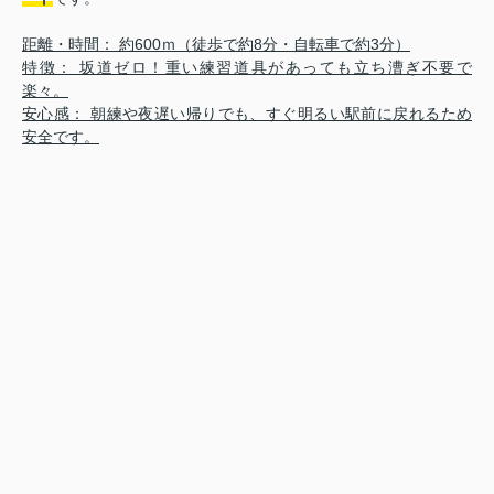
距離・時間： 約600ｍ（徒歩で約8分・自転車で約3分）
特徴： 坂道ゼロ！重い練習道具があっても立ち漕ぎ不要で
楽々。
安心感： 朝練や夜遅い帰りでも、すぐ明るい駅前に戻れるため
安全です。