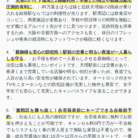
3. 「
充実のバイト環境と2路線利用！学業との両立や就職活動も
圧倒的有利に
」：JR万葉まほろば線と近鉄天理線の2路線が乗り
入れる始発駅ならではの利便性が光ります。駅周辺には飲食店や
コンビニ、商業施設が多数あり、学校や部活帰りの時間を無駄に
せず働けるアルバイト先がすぐに見つかります。近鉄特急も停車
するため、大阪や京都方面へのアクセスも良く、休日のリフレッ
シュや将来の就活時にもフットワークが格段に軽くなります。
4. 「
親御様も安心の防犯性！駅前の交番と明るい夜道が一人暮ら
しを守る
」：お子様を初めて一人暮らしさせる親御様にとって、
治安は最も重視したいポイントです。天理駅前には交番があり、
夜遅くまで営業している店舗や明るい街灯が多いため、夜道でも
人目があり高い安全性が確保されています。オートロック付きや
TVモニターホンなどの防犯設備が充実した物件も豊富で、女子
学生でも安心して充実したキャンパスライフを送ることができま
す。
5. 「
激戦区を勝ち抜く！合否発表前にキープできる合格前予
約
」：社会人にも人気の激戦区ですが、合否発表前に無料でお部
屋を押さえることが可能です。キャンセル料0円で万が一不合格
でもリスクもなく春の実入居まで無駄な家賃は不要なので、推
薦・総合型選抜が進む10月〜12月からの早期スタートで、一番