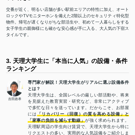
交番が近く、明るい店舗が多い駅前エリアの特性に加え、オート
ロックやTVモニターホンを備えた2階以上のセキュリティ特化型
物件。帰宅が遅くなりがちな部活生や、初めて一人暮らしをする
女子学生の親御様にも確かな安心感が手に入る、大人気の下宿ス
タイルです。
3. 天理大学生に「本当に人気」の設備・条件
ランキング
専門家が解説！天理大学生がリアルに選ぶ設備条件
とは？
天理大学生は、全国レベルの厳しい部活動や、将来
吉田政孝
を見据えた教育実習・研究など、非常にアクティブ
で多忙な日々を送っています。だからこそ、お部屋
には
「リカバリー（回復）の質を高める設備」と
「家事の負担を減らす動線」
が強く求められます。
天理駅周辺の学生向け賃貸で、天理大学生から特に
リクエストの多い、実用的な人気設備をご紹介しま