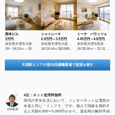
西本ビル
シャトレーＫ
ミーテ パラッツォ
3万円
2.9万円～3.5万円
4.45万円～4.8万円
奈良県天理市川原城町
奈良県天理市川原城町
奈良県天理市田井庄町
1R～1K/16㎡～20㎡/築1992年11月
1K/19.44㎡/築1999年10月
1K/30.66㎡～32.01㎡/築2005年2月
天理駅エリアの室内洗濯機置場で賃貸を探す
4位：ネット使用料無料
現代の学生生活において、インターネットは電気や
水道と同じ「インフラ」です。個人で回線を契約す
吉田政孝
ると月額4,000〜5,000円かかり、退去時の解約手続