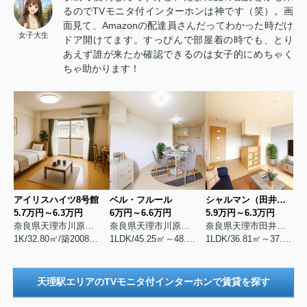
るのでTVモニタ付インターホンは神です（笑）。画
面見て、Amazonの配達員さんだってわかった時だけ
女子大生
ドア開けてます。すっぴんで部屋着の時でも、とり
あえず誰が来たか確認できるのは女子的にめちゃく
ちゃ助かります！
アイリスハイツ8号館
ベル・フルール
シャルマン（田井庄町）
5.7万円～6.3万円
6万円～6.6万円
5.9万円～6.3万円
奈良県天理市川原城町
奈良県天理市川原城町
奈良県天理市田井庄町
1K/32.80㎡/築2008年2月
1LDK/45.25㎡～48.13㎡/築2010年6月
1LDK/36.81㎡～37.09㎡/築2008年6月
天理駅エリアのTVモニタ付インターホンで賃貸を探す