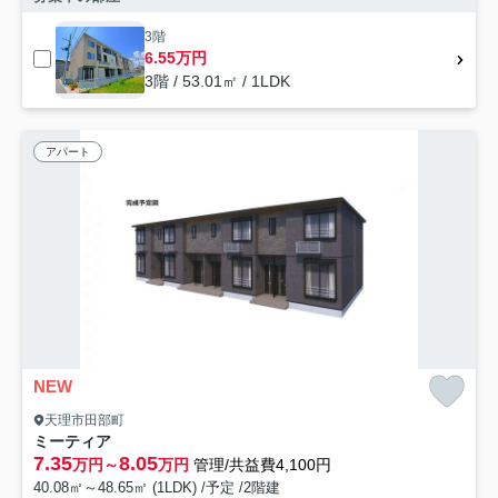
3階
6.55万円
3階 / 53.01㎡ / 1LDK
アパート
NEW
天理市田部町
ミーティア
7.35
8.05
万円～
万円
管理/共益費4,100円
40.08㎡～48.65㎡ (1LDK) /予定 /2階建