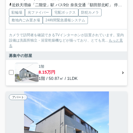
近鉄天理線「二階堂」駅 バス9分 奈良交通「額田部北町」 停歩3分
駐輪場
光ファイバー
宅配ボックス
防犯カメラ
敷地内ごみ置き場
24時間緊急通報システム
カメラで訪問者を確認できるTVインターホンが設置されています。室内
設備は洗面所独立・浴室乾燥機などが揃っており、とても充...
もっと見
る
募集中の部屋
1階
8.15万円
1階 / 50.87㎡ / 1LDK
アパート