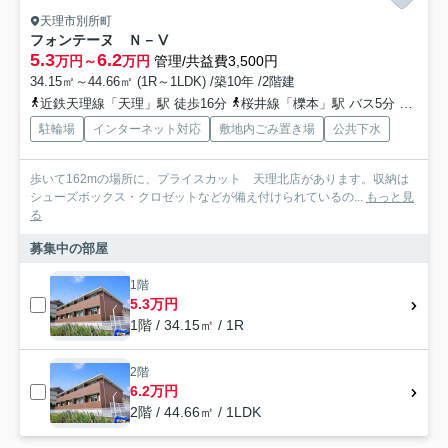
天理市別所町
フォンテーヌ Ｎ－Ⅴ
5.3
6.2
万円～
万円
管理/共益費3,500円
34.15㎡～44.66㎡ (1R～1LDK) /築10年 /2階建
近鉄天理線「天理」駅 徒歩16分
桜井線「櫟本」駅 バス5分 奈良交通「別所（天理市）」 停歩2分
駐輪場
インターネット対応
敷地内ごみ置き場
公共下水
歩いて162mの場所に、プライスカット 天理北店があります。収納は
シューズボックス・クロゼットなどが備え付けられているの...
もっと見
る
募集中の部屋
1階
5.3万円
1階 / 34.15㎡ / 1R
2階
6.2万円
2階 / 44.66㎡ / 1LDK