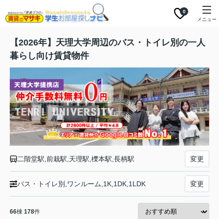
0
メニュー
【2026年】天理大学周辺のバス・トイレ別の一人
暮らし向け賃貸物件
二階堂駅,前栽駅,天理駅,櫟本駅,長柄駅
変更
バス・トイレ別,ワンルーム,1K,1DK,1LDK
変更
66
棟
178
件