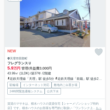
NEW
天理市田部町
フレグランスＵ
5.9
万円
管理/共益費3,000円
43.99㎡ (1LDK) /築37年 /2階建
近鉄天理線「天理」駅 徒歩5分
近鉄天理線「前栽」駅 徒歩21分
近
駐輪場
インターネット対応
敷地内ごみ置き場
24時間緊急通報システム
公共下水
賃貸のマサキは、積水ハウスの賃貸住宅【シャーメゾンショップ特約
店】です。積水ハウスのお部屋を専門的に取扱い「ワンランク上...
もっ