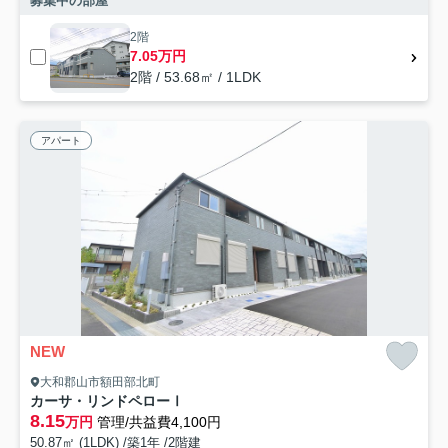
募集中の部屋
2階
7.05万円
2階 / 53.68㎡ / 1LDK
アパート
NEW
大和郡山市額田部北町
カーサ・リンドペローⅠ
8.15
万円
管理/共益費4,100円
50.87㎡ (1LDK) /築1年 /2階建