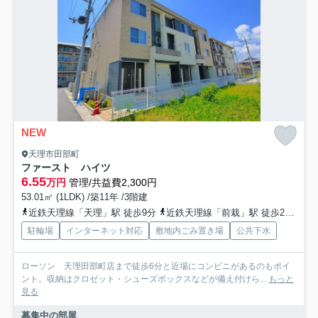
NEW
天理市田部町
ファースト ハイツ
6.55
万円
管理/共益費2,300円
53.01㎡ (1LDK) /築11年 /3階建
近鉄天理線「天理」駅 徒歩9分
近鉄天理線「前栽」駅 徒歩26分
桜
駐輪場
インターネット対応
敷地内ごみ置き場
公共下水
ローソン 天理田部町店まで徒歩6分と近場にコンビニがあるのもポイ
ント。収納はクロゼット・シューズボックスなどが備え付けら...
もっと
見る
募集中の部屋