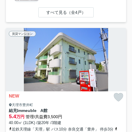
すべて見る（全4戸）
賃貸マンション
NEW
天理市豊井町
結充Immeuble A館
5.4
万円
管理/共益費3,500円
40.00㎡ (1LDK) /築20年 /3階建
近鉄天理線「天理」駅 バス10分 奈良交通「豊井」 停歩3分
近鉄天理