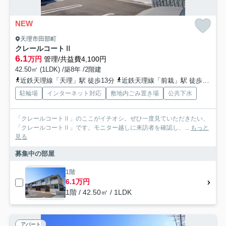
NEW
天理市田部町
クレールコートⅡ
6.1
万円
管理/共益費4,100円
42.50㎡ (1LDK) /築8年 /2階建
近鉄天理線「天理」駅 徒歩13分
近鉄天理線「前栽」駅 徒歩24分
駐輪場
インターネット対応
敷地内ごみ置き場
公共下水
「クレールコートⅡ」のここがイチオシ。ぜひ一度見ていただきたい、
「クレールコートⅡ」です。モニター越しに来訪者を確認し、...
もっと
見る
募集中の部屋
1階
6.1万円
1階 / 42.50㎡ / 1LDK
アパート