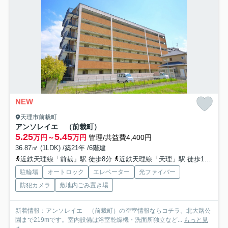
NEW
天理市前栽町
アンソレイエ （前裁町）
5.25
5.45
万円～
万円
管理/共益費4,400円
36.87㎡ (1LDK) /築21年 /6階建
近鉄天理線「前栽」駅 徒歩8分
近鉄天理線「天理」駅 徒歩18分
近
駐輪場
オートロック
エレベーター
光ファイバー
防犯カメラ
敷地内ごみ置き場
新着情報：アンソレイエ （前裁町）の空室情報ならコチラ。北大路公
園まで219mです。室内設備は浴室乾燥機・洗面所独立など...
もっと見