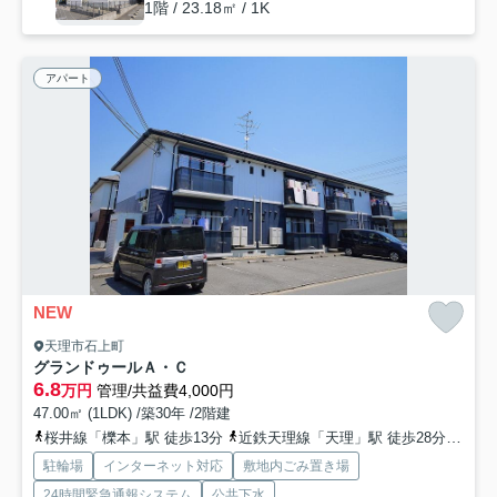
1階 / 23.18㎡ / 1K
アパート
NEW
天理市石上町
グランドゥールＡ・Ｃ
6.8
万円
管理/共益費4,000円
47.00㎡ (1LDK) /築30年 /2階建
桜井線「櫟本」駅 徒歩13分
近鉄天理線「天理」駅 徒歩28分
近鉄
駐輪場
インターネット対応
敷地内ごみ置き場
24時間緊急通報システム
公共下水