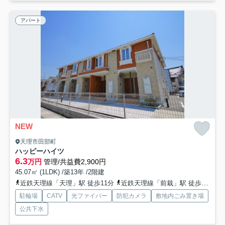
アパート
NEW
天理市田部町
ハッピーハイツ
6.3
万円
管理/共益費2,900円
45.07㎡ (1LDK) /築13年 /2階建
近鉄天理線「天理」駅 徒歩11分
近鉄天理線「前栽」駅 徒歩25分
駐輪場
CATV
光ファイバー
防犯カメラ
敷地内ごみ置き場
公共下水