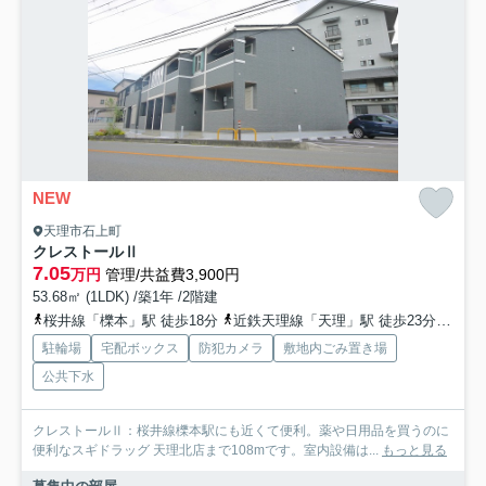
NEW
天理市石上町
クレストールⅡ
7.05
万円
管理/共益費3,900円
53.68㎡ (1LDK) /築1年 /2階建
桜井線「櫟本」駅 徒歩18分
近鉄天理線「天理」駅 徒歩23分
近鉄
駐輪場
宅配ボックス
防犯カメラ
敷地内ごみ置き場
公共下水
クレストールⅡ：桜井線櫟本駅にも近くて便利。薬や日用品を買うのに
便利なスギドラッグ 天理北店まで108mです。室内設備は...
もっと見る