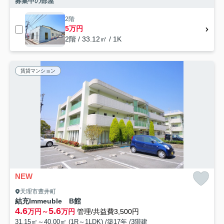
募集中の部屋
2階
5万円
2階 / 33.12㎡ / 1K
賃貸マンション
NEW
天理市豊井町
結充Immeuble B館
4.6
5.6
万円～
万円
管理/共益費3,500円
31.15㎡～40.00㎡ (1R～1LDK) /築17年 /3階建