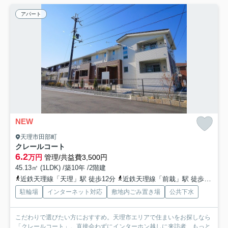
アパート
NEW
天理市田部町
クレールコート
6.2
万円
管理/共益費3,500円
45.13㎡ (1LDK) /築10年 /2階建
近鉄天理線「天理」駅 徒歩12分
近鉄天理線「前栽」駅 徒歩24分
駐輪場
インターネット対応
敷地内ごみ置き場
公共下水
こだわりで選びたい方におすすめ。天理市エリアで住まいをお探しなら
「クレールコート」。直接会わずにインターホン越しに来訪者...
もっと