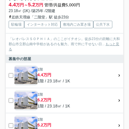
4.4
5.2
万円～
万円
管理/共益費5,000円
23.18㎡ (1K) /築25年 /2階建
近鉄天理線「二階堂」駅 徒歩23分
駐輪場
インターネット対応
敷地内ごみ置き場
公共下水
「レオパレスＳＯＰＨＩＡ」のここがイチオシ。徒歩23分の距離に大和
郡山市立郡山南中学校があるのも魅力。雨で外に干せない日...
もっと見
る
募集中の部屋
1階
4.4万円
1階 / 23.18㎡ / 1K
1階
5.2万円
1階 / 23.18㎡ / 1K
1階
5.2万円