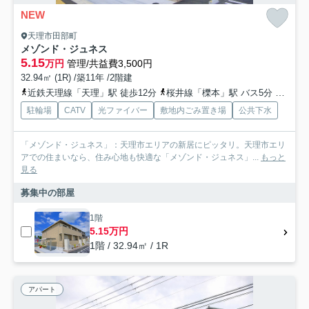
NEW
天理市田部町
メゾンド・ジュネス
5.15
万円
管理/共益費3,500円
32.94㎡ (1R) /築11年 /2階建
近鉄天理線「天理」駅 徒歩12分
桜井線「櫟本」駅 バス5分 奈良交通「別所（天理市）」 停歩7分
駐輪場
CATV
光ファイバー
敷地内ごみ置き場
公共下水
「メゾンド・ジュネス」：天理市エリアの新居にピッタリ。天理市エリ
アでの住まいなら、住み心地も快適な「メゾンド・ジュネス」...
もっと
見る
募集中の部屋
1階
5.15万円
1階 / 32.94㎡ / 1R
アパート