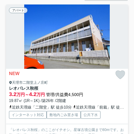
アパート
NEW
天理市二階堂上ノ庄町
レオパレス秋桜
3.2
4.2
万円～
万円
管理/共益費4,500円
19.87㎡ (1R～1K) /築26年 /2階建
近鉄天理線「二階堂」駅 徒歩10分
近鉄天理線「前栽」駅 徒歩22分
インターネット対応
敷地内ごみ置き場
公共下水
「レオパレス秋桜」のここがイチオシ。星塚古墳公園まで80mです。お