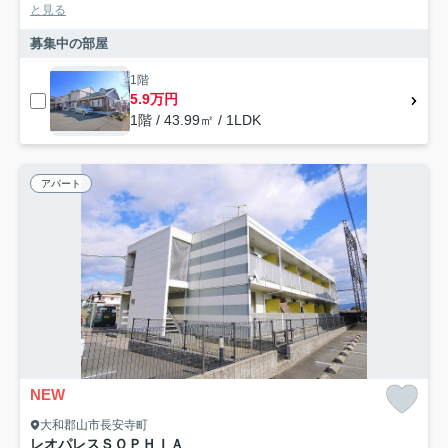
と見る
募集中の部屋
1階
5.9万円
1階 / 43.99㎡ / 1LDK
アパート
NEW
大和郡山市長安寺町
レオパレスＳＯＰＨＩＡ