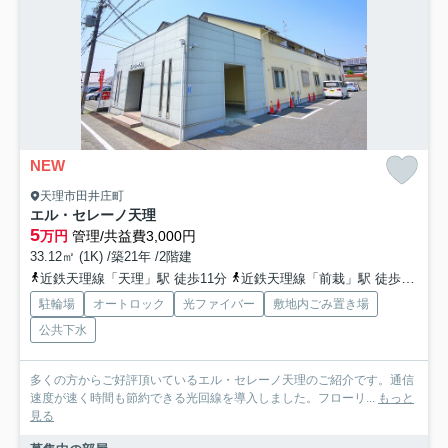
NEW
天理市田井庄町
エル・セレーノ天理
5
万円
管理/共益費3,000円
33.12㎡ (1K) /築21年 /2階建
近鉄天理線「天理」駅 徒歩11分
近鉄天理線「前栽」駅 徒歩16分
駐輪場
オートロック
光ファイバー
敷地内ごみ置き場
公共下水
多くの方からご好評頂いているエル・セレーノ天理のご紹介です。通信
速度が速く時間も節約できる光回線を導入しました。フローリ...
もっと
見る