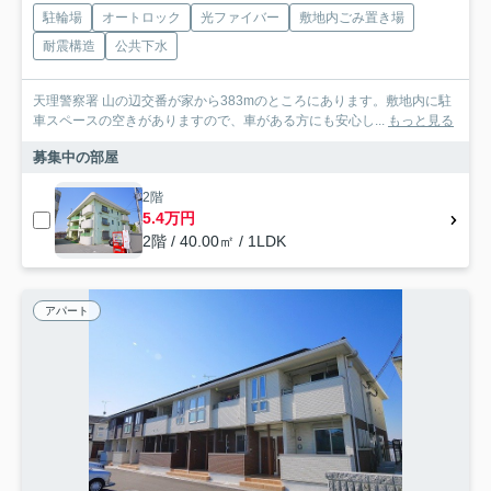
駐輪場
オートロック
光ファイバー
敷地内ごみ置き場
耐震構造
公共下水
天理警察署 山の辺交番が家から383mのところにあります。敷地内に駐
車スペースの空きがありますので、車がある方にも安心し...
もっと見る
募集中の部屋
2階
5.4万円
2階 / 40.00㎡ / 1LDK
アパート