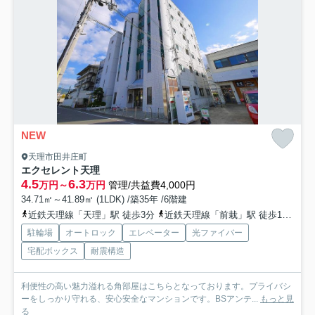
NEW
天理市田井庄町
エクセレント天理
4.5
6.3
万円～
万円
管理/共益費4,000円
34.71㎡～41.89㎡ (1LDK) /築35年 /6階建
近鉄天理線「天理」駅 徒歩3分
近鉄天理線「前栽」駅 徒歩16分
桜
駐輪場
オートロック
エレベーター
光ファイバー
宅配ボックス
耐震構造
利便性の高い魅力溢れる角部屋はこちらとなっております。プライバシ
ーをしっかり守れる、安心安全なマンションです。BSアンテ...
もっと見
る