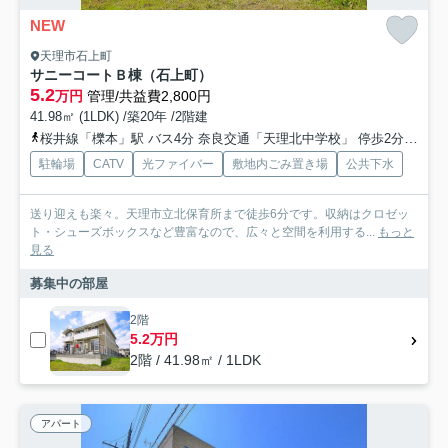
NEW
天理市石上町
サニーコートＢ棟（石上町）
5.2
万円
管理/共益費2,800円
41.98㎡ (1LDK) /築20年 /2階建
桜井線「櫟本」駅 バス4分 奈良交通「天理北中学校」 停歩2分
近鉄
駐輪場
CATV
光ファイバー
敷地内ごみ置き場
公共下水
送り迎えも楽々。天理市立北保育所まで徒歩6分です。収納はクロゼッ
ト・シューズボックスなど豊富なので、広々と空間を利用する...
もっと
見る
募集中の部屋
2階
5.2万円
2階 / 41.98㎡ / 1LDK
アパート