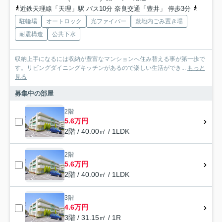
近鉄天理線「天理」駅 バス10分 奈良交通「豊井」 停歩3分
桜井線「
駐輪場
オートロック
光ファイバー
敷地内ごみ置き場
耐震構造
公共下水
収納上手になるには収納が豊富なマンションへ住み替える事が第一歩で
す。リビングダイニングキッチンがあるので楽しい生活ができ...
もっと
見る
募集中の部屋
2階
5.6万円
2階 / 40.00㎡ / 1LDK
2階
5.6万円
2階 / 40.00㎡ / 1LDK
3階
4.6万円
3階 / 31.15㎡ / 1R