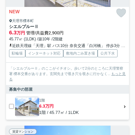
NEW
天理市櫟本町
シエルブルーⅡ
6.3
万円
管理/共益費2,900円
45.77㎡ (1LDK) /築10年 /2階建
近鉄天理線「天理」駅 バス10分 奈良交通「白河橋」 停歩3分
桜井線
駐輪場
インターネット対応
敷地内ごみ置き場
公共下水
「シエルブルーⅡ」のここがイチオシ。歩いて2分のところに天理警察
署 櫟本交番があります。玄関先まで覗き穴を覗きに行かなく...
もっと見
る
募集中の部屋
1階
6.3万円
1階 / 45.77㎡ / 1LDK
賃貸マンション