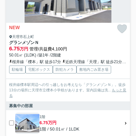
NEW
天理市石上町
グランメゾンＮ
6.75
万円
管理/共益費4,100円
50.01㎡ (1LDK) /築1年 /2階建
桜井線「櫟本」駅 徒歩17分
近鉄天理線「天理」駅 徒歩21分
近鉄
駐輪場
宅配ボックス
防犯カメラ
敷地内ごみ置き場
桜井線櫟本駅周辺への引っ越しをお考えなら「グランメゾンＮ」。徒歩
13分の場所に天理市立櫟本小学校があります。室内設備は洗...
もっと見
る
募集中の部屋
1階
6.75万円
1階 / 50.01㎡ / 1LDK