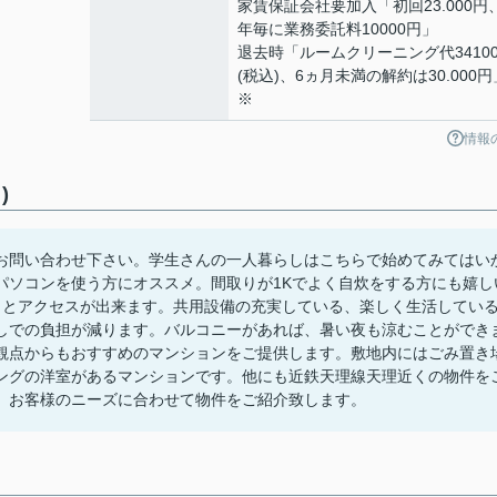
家賃保証会社要加入「初回23.000円
年毎に業務委託料10000円」
退去時「ルームクリーニング代3410
(税込)、6ヵ月未満の解約は30.000円
※
情報
)
お問い合わせ下さい。学生さんの一人暮らしはこちらで始めてみてはい
パソコンを使う方にオススメ。間取りが1Kでよく自炊をする方にも嬉し
々とアクセスが出来ます。共用設備の充実している、楽しく生活してい
しでの負担が減ります。バルコニーがあれば、暑い夜も涼むことができ
観点からもおすすめのマンションをご提供します。敷地内にはごみ置き
ングの洋室があるマンションです。他にも近鉄天理線天理近くの物件を
。お客様のニーズに合わせて物件をご紹介致します。