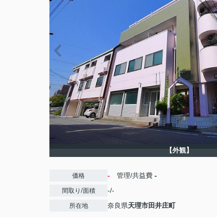
【外観】
-
管理/共益費
-
価格
-/-
間取り/面積
奈良県
天理市
田井庄町
所在地