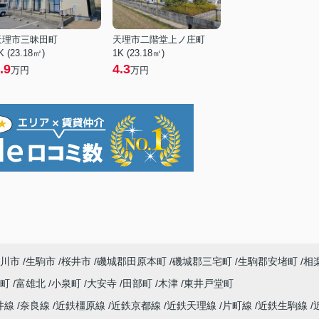
天理市三昧田町
天理市二階堂上ノ庄町
K (23.18㎡)
1K (23.18㎡)
.9
4.3
万円
万円
川市
生駒市
桜井市
磯城郡田原本町
磯城郡三宅町
生駒郡安堵町
相
寺町
富雄北
小泉町
大安寺
田部町
木津
東井戸堂町
井線
奈良線
近鉄橿原線
近鉄京都線
近鉄天理線
片町線
近鉄生駒線