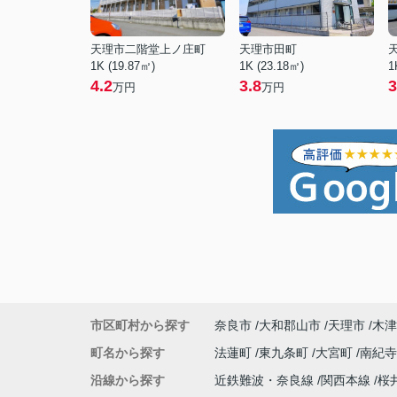
天理市二階堂上ノ庄町
天理市田町
1K (19.87㎡)
1K (23.18㎡)
1
4.2
3.8
3
万円
万円
市区町村から探す
奈良市
大和郡山市
天理市
木津
町名から探す
法蓮町
東九条町
大宮町
南紀
沿線から探す
近鉄難波・奈良線
関西本線
桜