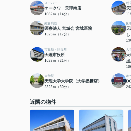
スーパー
総
オークワ 天理南店
天
1082ｍ（14分）
1
総合病院
図
医療法人 宮城会 宮城医院
天
1325ｍ（17分）
し
1
市役所・区役所
大
天理市役所
天
1628ｍ（21分）
提
1
大学院
ホ
天理大学大学院（大学提携店）
D
2323ｍ（30分）
2
近隣の物件