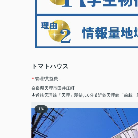
トマトハウス
-
管理/共益費 -
奈良県
天理市
田井庄町
近鉄天理線「天理」駅徒歩6分
近鉄天理線「前栽」
1
/
4