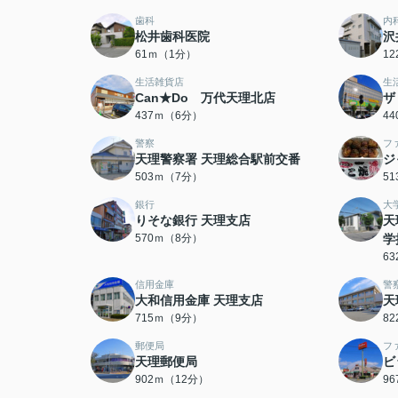
歯科
内
松井歯科医院
沢
61ｍ（1分）
1
生活雑貨店
生
Can★Do 万代天理北店
ザ
437ｍ（6分）
4
警察
フ
天理警察署 天理総合駅前交番
ジ
503ｍ（7分）
5
銀行
大
りそな銀行 天理支店
天
570ｍ（8分）
学
6
信用金庫
警
大和信用金庫 天理支店
天
715ｍ（9分）
8
郵便局
フ
天理郵便局
ビ
902ｍ（12分）
9