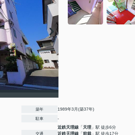
1989年3月(築37年)
築年
-
駐車
近鉄天理線
「
天理
」駅 徒歩6分
近鉄天理線
「
前栽
」駅 徒歩17分
交通