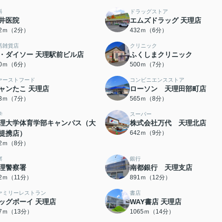
科
ドラッグストア
井医院
エムズドラッグ 天理店
22ｍ（2分）
432ｍ（6分）
活雑貨店
クリニック
・ダイソー 天理駅前ビル店
ふくしまクリニック
40ｍ（6分）
500ｍ（7分）
ァーストフード
コンビニエンスストア
ャンたこ 天理店
ローソン 天理田部町店
13ｍ（7分）
565ｍ（8分）
学
スーパー
理大学体育学部キャンパス（大
株式会社万代 天理北店
提携店）
642ｍ（9分）
32ｍ（8分）
察
銀行
理警察署
南都銀行 天理支店
22ｍ（11分）
891ｍ（12分）
ァミリーレストラン
書店
ッグボーイ 天理店
WAY書店 天理店
67ｍ（13分）
1065ｍ（14分）