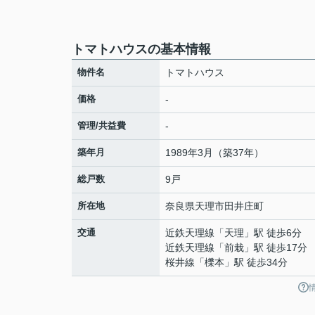
トマトハウスの基本情報
物件名
トマトハウス
価格
-
管理/共益費
-
築年月
1989年3月（築37年）
総戸数
9戸
所在地
奈良県
天理市
田井庄町
交通
近鉄天理線
「
天理
」駅 徒歩6分
近鉄天理線
「
前栽
」駅 徒歩17分
桜井線
「
櫟本
」駅 徒歩34分