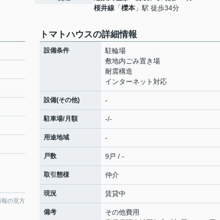
桜井線
「
櫟本
」駅 徒歩34分
トマトハウスの詳細情報
設備条件
駐輪場
敷地内ごみ置き場
耐震構造
インターネット対応
設備(その他)
-
駐車場/月額
-/-
用途地域
-
戸数
9戸 / -
取引態様
仲介
現況
賃貸中
情報の見方
備考
その他費用