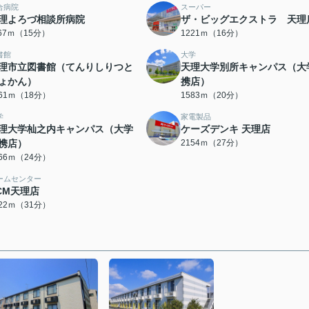
合病院
スーパー
理よろづ相談所病院
ザ・ビッグエクストラ 天理
167ｍ（15分）
1221ｍ（16分）
書館
大学
理市立図書館（てんりしりつと
天理大学別所キャンパス（大
ょかん）
携店）
361ｍ（18分）
1583ｍ（20分）
学
家電製品
理大学杣之内キャンパス（大学
ケーズデンキ 天理店
携店）
2154ｍ（27分）
866ｍ（24分）
ームセンター
CM天理店
422ｍ（31分）