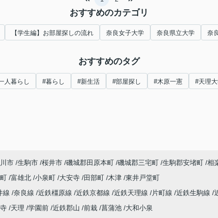
おすすめのカテゴリ
【学生編】お部屋探しの流れ
奈良女子大学
奈良県立大学
奈
おすすめのタグ
#一人暮らし
#暮らし
#新生活
#部屋探し
#木原一憲
#天理大
川市
生駒市
桜井市
磯城郡田原本町
磯城郡三宅町
生駒郡安堵町
相
寺町
富雄北
小泉町
大安寺
田部町
木津
東井戸堂町
井線
奈良線
近鉄橿原線
近鉄京都線
近鉄天理線
片町線
近鉄生駒線
寺
天理
学園前
近鉄郡山
前栽
菖蒲池
大和小泉