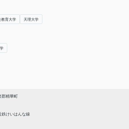
良教育大学
天理大学
学
楽郡精華町
近鉄けいはんな線