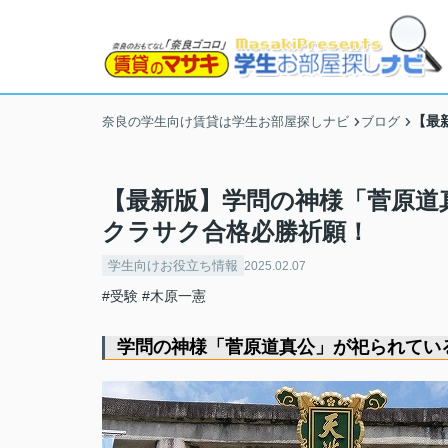
【最
奈良の学生向け賃貸は学生お部屋探しナビ
ブログ
【最新版】学問の神様「菅原道
クラサク合格必勝祈願！
学生向けお役立ち情報
2025.02.07
#受験
#木原一憲
学問の神様「菅原道真公」が祀られてい