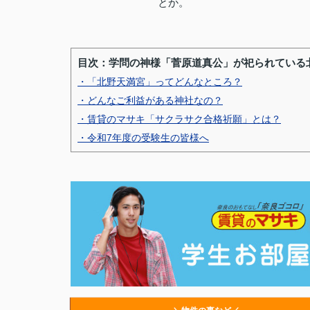
とか。
目次：学問の神様「菅原道真公」が祀られている
・「北野天満宮」ってどんなところ？
・どんなご利益がある神社なの？
・賃貸のマサキ「サクラサク合格祈願」とは？
・令和7年度の受験生の皆様へ