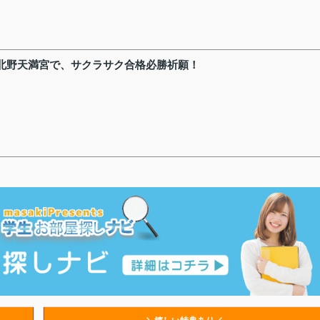
北野天満宮で、サクラサク合格必勝祈願！