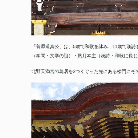
「菅原道真公」は、5歳で和歌を詠み、11歳で漢詩
（学問・文学の祖）・風月本主（漢詩・和歌に長じ
北野天満宮の鳥居を2つくぐった先にある楼門にそ