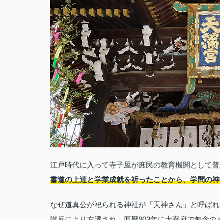
江戸時代に入って寺子屋が庶民の教育機関として普
書道の上達と学業成就を祈ったことから、学問の神
なぜ道真公が祀られる神社が「天神さん」と呼ばれ
謀反により左遷され、西暦903年に大宰府で無念の