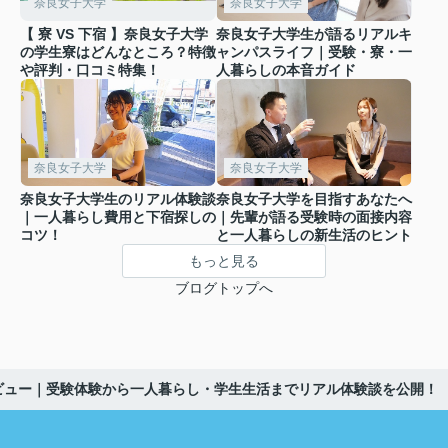
奈良女子大学
奈良女子大学
【 寮 VS 下宿 】奈良女子大学
奈良女子大学生が語るリアルキ
の学生寮はどんなところ？特徴
ャンパスライフ｜受験・寮・一
や評判・口コミ特集！
人暮らしの本音ガイド
奈良女子大学
奈良女子大学
奈良女子大学生のリアル体験談
奈良女子大学を目指すあなたへ
｜一人暮らし費用と下宿探しの
｜先輩が語る受験時の面接内容
コツ！
と一人暮らしの新生活のヒント
もっと見る
ブログトップへ
ビュー｜受験体験から一人暮らし・学生生活までリアル体験談を公開！