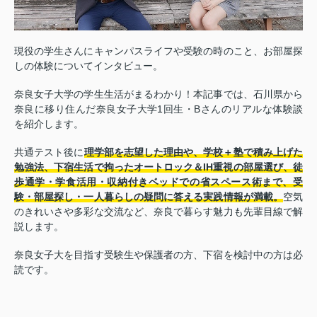
現役の学生さんにキャンパスライフや受験の時のこと、お部屋探
しの体験についてインタビュー。
奈良女子大学の学生生活がまるわかり！本記事では、石川県から
奈良に移り住んだ奈良女子大学1回生・Bさんのリアルな体験談
を紹介します。
共通テスト後に
理学部を志望した理由や、学校＋塾で積み上げた
勉強法、下宿生活で拘ったオートロック＆IH重視の部屋選び、徒
歩通学・学食活用・収納付きベッドでの省スペース術まで、受
験・部屋探し・一人暮らしの疑問に答える実践情報が満載。
空気
のきれいさや多彩な交流など、奈良で暮らす魅力も先輩目線で解
説します。
奈良女子大を目指す受験生や保護者の方、下宿を検討中の方は必
読です。