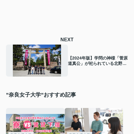
NEXT
【2024年版】学問の神様「菅原
道真公」が祀られている北野天
満宮で、サクラサク合格必勝祈
願！
”奈良女子大学”おすすめ記事