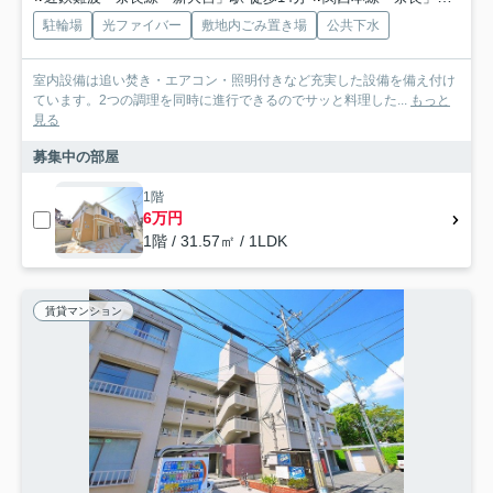
駐輪場
光ファイバー
敷地内ごみ置き場
公共下水
室内設備は追い焚き・エアコン・照明付きなど充実した設備を備え付け
ています。2つの調理を同時に進行できるのでサッと料理した...
もっと
見る
募集中の部屋
1階
6万円
1階 / 31.57㎡ / 1LDK
賃貸マンション