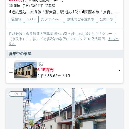
36.69㎡ (1R) /築12年 /2階建
近鉄難波・奈良線「新大宮」駅 徒歩15分
関西本線「奈良」駅 徒歩20分
駐輪場
CATV
光ファイバー
敷地内ごみ置き場
公共下水
近鉄難波・奈良線新大宮駅周辺への引っ越しをお考えなら「クレール
（奈良市）」。歩いて徒歩2分の場所にウエルシア 奈良法蓮店...
もっと
見る
募集中の部屋
2階
6.15万円
2階 / 36.69㎡ / 1R
アパート