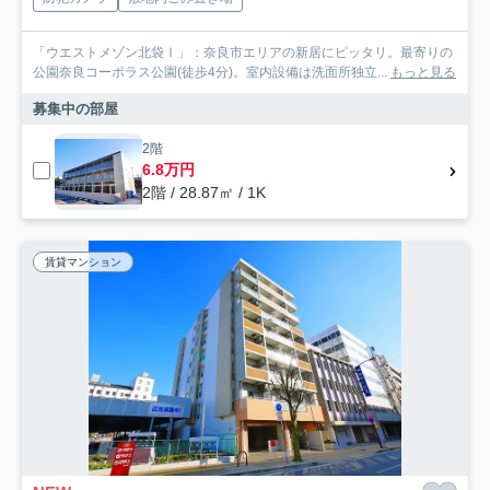
「ウエストメゾン北袋Ⅰ」：奈良市エリアの新居にピッタリ。最寄りの
公園奈良コーポラス公園(徒歩4分)。室内設備は洗面所独立...
もっと見る
募集中の部屋
2階
6.8万円
2階 / 28.87㎡ / 1K
賃貸マンション