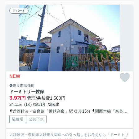
アパート
NEW
奈良市法蓮町
ドーミトリー佐保
3.9
万円
管理/共益費1,500円
24.11㎡ (1K) /築31年 /2階建
近鉄難波・奈良線「近鉄奈良」駅 徒歩15分
関西本線「奈良」駅 徒歩19分
駐輪場
公共下水
近鉄難波・奈良線近鉄奈良周辺への引っ越しをお考えなら「ドーミトリ