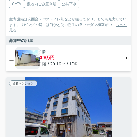
CATV
敷地内ごみ置き場
公共下水
室内設備は洗面台・バストイレ別などが揃っており、とても充実してい
ます。リビングの隣には何かと使い勝手の良いモダン和室がつ...
もっと
見る
募集中の部屋
1階
3.9万円
1階 / 29.16㎡ / 1DK
賃貸マンション