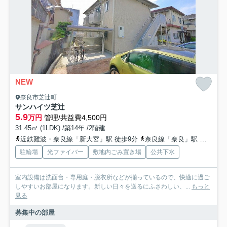
NEW
奈良市芝辻町
サンハイツ芝辻
5.9
万円
管理/共益費4,500円
31.45㎡ (1LDK) /築14年 /2階建
近鉄難波・奈良線「新大宮」駅 徒歩9分
奈良線「奈良」駅 徒歩11分
駐輪場
光ファイバー
敷地内ごみ置き場
公共下水
室内設備は洗面台・専用庭・脱衣所などが揃っているので、快適に過ご
しやすいお部屋になります。新しい日々を送るにふさわしい、...
もっと
見る
募集中の部屋