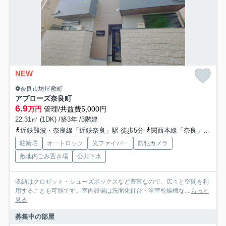
NEW
奈良市坊屋敷町
アプローズ奈良町
6.9
万円
管理/共益費5,000円
22.31㎡ (1DK) /築3年 /3階建
近鉄難波・奈良線「近鉄奈良」駅 徒歩5分
関西本線「奈良」駅 徒歩18分
駐輪場
オートロック
光ファイバー
防犯カメラ
敷地内ごみ置き場
公共下水
収納はクロゼット・シューズボックスなど豊富なので、広々と空間を利
用することも可能です。室内設備は洗面化粧台・浴室乾燥機な...
もっと
見る
募集中の部屋