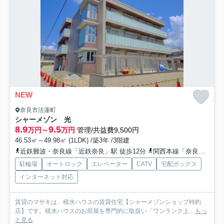
NEW
奈良市法蓮町
シャーメゾン 光
8.9
9.5
万円～
万円
管理/共益費9,500円
46.53㎡～49.98㎡ (1LDK) /築3年 /3階建
近鉄難波・奈良線「近鉄奈良」駅 徒歩12分
関西本線「奈良」駅 徒歩23分
駐輪場
オートロック
エレベーター
CATV
宅配ボックス
インターネット対応
賃貸のマサキは、積水ハウスの賃貸住宅【シャーメゾンショップ特約
店】です。積水ハウスのお部屋を専門的に取扱い「ワンランク上...
もっ
と見る