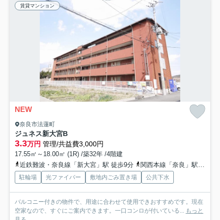
賃貸マンション
NEW
奈良市法蓮町
ジュネス新大宮B
3.3
万円
管理/共益費3,000円
17.55㎡～18.00㎡ (1R) /築32年 /4階建
近鉄難波・奈良線「新大宮」駅 徒歩9分
関西本線「奈良」駅 徒歩22分
駐輪場
光ファイバー
敷地内ごみ置き場
公共下水
バルコニー付きの物件で、用途に合わせて使用できおすすめです。現在
空家なので、すぐにご案内できます。一口コンロが付いている...
もっと
見る