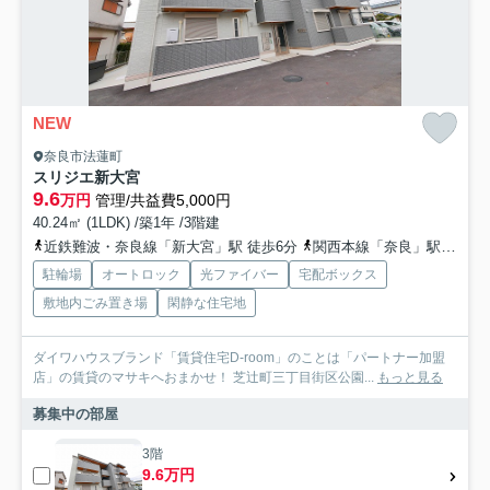
NEW
奈良市法蓮町
スリジエ新大宮
9.6
万円
管理/共益費5,000円
40.24㎡ (1LDK) /築1年 /3階建
近鉄難波・奈良線「新大宮」駅 徒歩6分
関西本線「奈良」駅 徒歩18分
駐輪場
オートロック
光ファイバー
宅配ボックス
敷地内ごみ置き場
閑静な住宅地
ダイワハウスブランド「賃貸住宅D-room」のことは「パートナー加盟
店」の賃貸のマサキへおまかせ！ 芝辻町三丁目街区公園...
もっと見る
募集中の部屋
3階
9.6万円