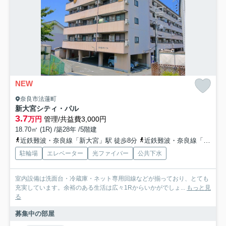
NEW
奈良市法蓮町
新大宮シティ・パル
3.7
万円
管理/共益費3,000円
18.70㎡ (1R) /築28年 /5階建
近鉄難波・奈良線「新大宮」駅 徒歩8分
近鉄難波・奈良線「近鉄奈良」駅 徒歩17分
駐輪場
エレベーター
光ファイバー
公共下水
室内設備は洗面台・冷蔵庫・ネット専用回線などが揃っており、とても
充実しています。余裕のある生活は広々1Rからいかがでしょ...
もっと見
る
募集中の部屋