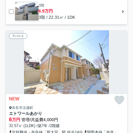
3階
6.9万円
3階 / 22.31㎡ / 1DK
アパート
NEW
奈良市法蓮町
エトワールあかり
6
万円
管理/共益費4,000円
31.57㎡ (1LDK) /築7年 /2階建
近鉄難波・奈良線「新大宮」駅 徒歩14分
関西本線「奈良」駅 バス20分 奈良交通「不退寺口」 停歩4分