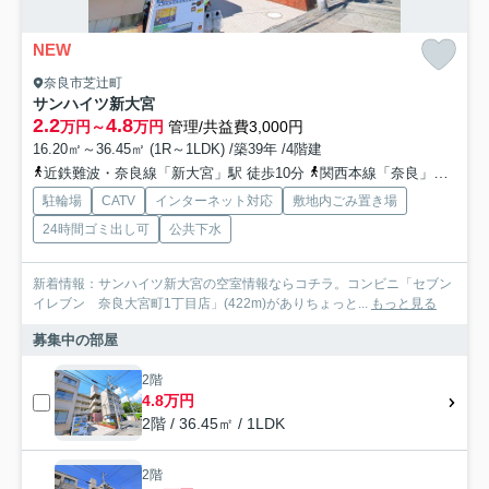
NEW
奈良市芝辻町
サンハイツ新大宮
2.2
4.8
万円～
万円
管理/共益費3,000円
16.20㎡～36.45㎡ (1R～1LDK) /築39年 /4階建
近鉄難波・奈良線「新大宮」駅 徒歩10分
関西本線「奈良」駅 徒歩10分
駐輪場
CATV
インターネット対応
敷地内ごみ置き場
24時間ゴミ出し可
公共下水
新着情報：サンハイツ新大宮の空室情報ならコチラ。コンビニ「セブン
イレブン 奈良大宮町1丁目店」(422m)がありちょっと...
もっと見る
募集中の部屋
2階
4.8万円
2階 / 36.45㎡ / 1LDK
2階