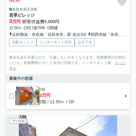
NEW
奈良市高天市町
若草ビレッジ
3
万円
管理/共益費5,000円
11.50㎡ (1R) /築76年 /2階建
近鉄難波・奈良線「近鉄奈良」駅 徒歩3分
関西本線「奈良」駅 徒歩12分
宅配ボックス
インターネット対応
公共下水
敷金礼金が不要なので、引越しもしやすくなります。初期費用の分割払
いにも。初期費用のカード決済が可能です。インターネット無...
もっと
見る
募集中の部屋
2階
3万円
2階 / 11.50㎡ / 1R
アパート