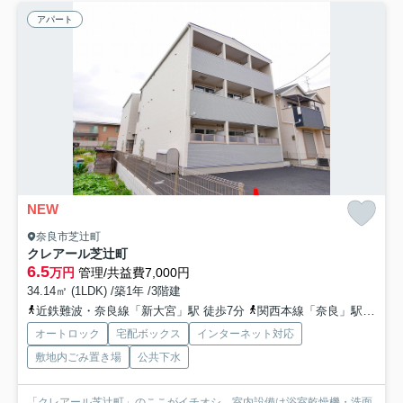
アパート
NEW
奈良市芝辻町
クレアール芝辻町
6.5
万円
管理/共益費7,000円
34.14㎡ (1LDK) /築1年 /3階建
近鉄難波・奈良線「新大宮」駅 徒歩7分
関西本線「奈良」駅 徒歩11分
オートロック
宅配ボックス
インターネット対応
敷地内ごみ置き場
公共下水
「クレアール芝辻町」のここがイチオシ。室内設備は浴室乾燥機・洗面