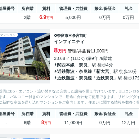
部屋番号
所在階
賃料
管理費・共益費
敷金/保証金
礼金
6.9
-
2階
5,000円
0万円
0万円
万円
マンション
奈良市
三条宮前町
インフィニティ
8
万円
管理/共益費11,000円
33.68㎡ (1LDK) /築9年 /6階建
関西本線
「
奈良
」駅 徒歩4分
近鉄難波・奈良線
「
新大宮
」駅 徒歩10分
近鉄難波・奈良線
「
近鉄奈良
」駅 徒歩17
設備はBS・エアコン・追い焚きなど充実した設備を備え付けています。2口コンロ
ます。バルコニー付きのマンションで、用途に合わせて使用できます。リビングダ
に新鮮な空気を送り込むマンションをご案内します。住まいに関する情報を数多く提
部屋番号
所在階
賃料
管理費・共益費
敷金/保証金
礼金
8
-
6階
11,000円
0万円
12万円
万円