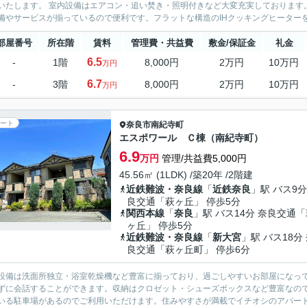
いたします。 室内設備はエアコン・追い焚き・照明付きなど大変充実しております
備やサービスが揃っているので便利です。フラットな構造のIHクッキングヒーターを
部屋番号
所在階
賃料
管理費・共益費
敷金/保証金
礼金
6.5
-
1階
8,000円
2万円
10万円
万円
6.7
-
3階
8,000円
2万円
10万円
万円
ート
奈良市
南紀寺町
エスポワール Ｃ棟（南紀寺町）
6.9
万円
管理/共益費5,000円
45.56㎡ (1LDK) /築20年 /2階建
近鉄難波・奈良線
「
近鉄奈良
」駅 バス9分
良交通「萩ヶ丘」 停歩5分
関西本線
「
奈良
」駅 バス14分 奈良交通
ヶ丘」 停歩5分
近鉄難波・奈良線
「
新大宮
」駅 バス18分
良交通「萩ヶ丘町」 停歩6分
設備は洗面所独立・浴室乾燥機など豊富に揃っており、過ごしやすいお部屋になっ
ずに会話することができます。収納はクロゼット・シューズボックスなど豊富なの
いる駐車場があるのでご利用いただけます。住みやすさが満載でイチオシのアパート