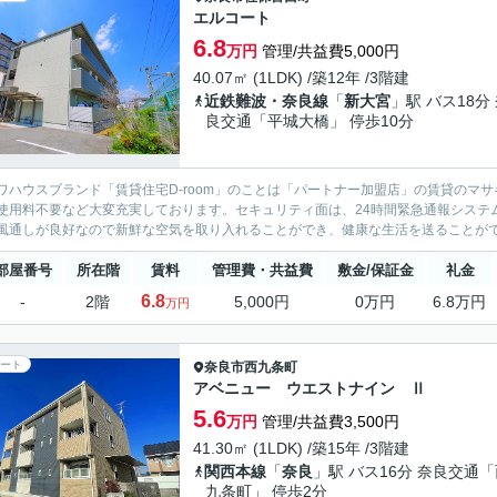
エルコート
6.8
万円
管理/共益費5,000円
40.07㎡ (1LDK) /築12年 /3階建
近鉄難波・奈良線
「
新大宮
」駅 バス18分
良交通「平城大橋」 停歩10分
ワハウスブランド「賃貸住宅D-room」のことは「パートナー加盟店」の賃貸のマ
使用料不要など大変充実しております。セキュリティ面は、24時間緊急通報システ
風通しが良好なので新鮮な空気を取り入れることができ、健康な生活を送ることができ
部屋番号
所在階
賃料
管理費・共益費
敷金/保証金
礼金
6.8
-
2階
5,000円
0万円
6.8万円
万円
ート
奈良市
西九条町
アベニュー ウエストナイン Ⅱ
5.6
万円
管理/共益費3,500円
41.30㎡ (1LDK) /築15年 /3階建
関西本線
「
奈良
」駅 バス16分 奈良交通
九条町」 停歩2分