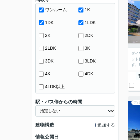
ワンルーム
1K
1DK
1LDK
2K
2DK
2LDK
3K
ダイ
ット
3DK
3LDK
す。
4K
4DK
4LDK以上
駅・バス停からの時間
アパ
建物構造
追加する
情報公開日