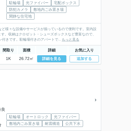
駐輪場
光ファイバー
宅配ボックス
防犯カメラ
敷地内ごみ置き場
閑静な住宅地
スなど様々な設備やサービスが揃っているので便利です。室内設
ます。収納はクロゼット・シューズボックスなど豊富なので、
付きです。駐輪場付きのアパートで...
もっと見る
間取り
面積
詳細
お気に入り
1K
26.72㎡
詳細を見る
追加する
奈良
駐輪場
オートロック
光ファイバー
敷地内ごみ置き場
耐震構造
公共下水
分