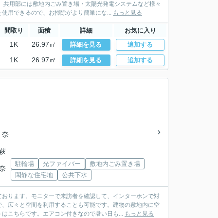
。共用部には敷地内ごみ置き場・太陽光発電システムなど様々
使用できるので、お掃除がより簡単にな...
もっと見る
間取り
面積
詳細
お気に入り
1K
26.97㎡
詳細を見る
追加する
1K
26.97㎡
詳細を見る
追加する
 奈
「萩
駐輪場
光ファイバー
敷地内ごみ置き場
 奈
閑静な住宅地
公共下水
ております。モニターで来訪者を確認して、インターホンで対
で、広々と空間を利用することも可能です。建物の敷地内に空
はこちらです。エアコン付きなので暑い日も...
もっと見る