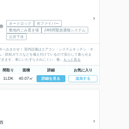
オートロック
光ファイバー
 奈
敷地内ごみ置き場
24時間緊急通報システム
公共下水
サキへおまかせ！ 室内設備はエアコン・システムキッチン・ネ
ム・防犯ガラスなどを備え付けているので安心して暮らせま
ます。車にいたずらされにくい、敷...
もっと見る
間取り
面積
詳細
お気に入り
1LDK
40.07㎡
詳細を見る
追加する
「西