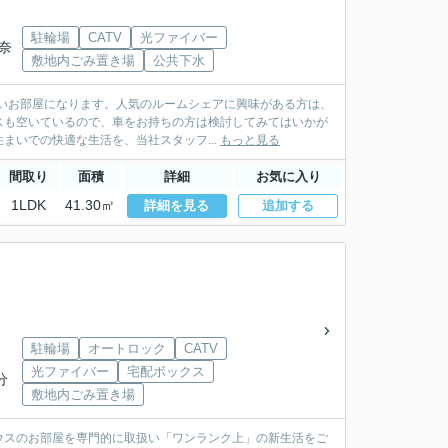
駐輪場
CATV
光ファイバー
 奈
敷地内ごみ置き場
公共下水
いお部屋になります。人気のルームシェアに興味がある方は、
ースも空いているので、車をお持ちの方は検討してみてはいかが
いでの快適な生活を、当社スタッフ...
もっと見る
間取り
面積
詳細
お気に入り
1LDK
41.30㎡
詳細を見る
追加する
駐輪場
オートロック
CATV
光ファイバー
宅配ボックス
分
敷地内ごみ置き場
ウスのお部屋を専門的に取扱い「ワンランク上」の新生活をご