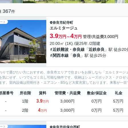
367
棟
件
ート
奈良市
紀寺町
エルミタージュ
3.9
4
万円～
万円
管理/共益費3,000円
20.00㎡ (1K) /築25年 /2階建
近鉄難波・奈良線
「
近鉄奈良
」駅 徒歩20
関西本線
「
奈良
」駅 徒歩25分
わりで選びたい方におすすめ。奈良市エリアで住まいをお探しなら「エルミタージ
を気にせず、いつでもゴミ出し可能な物件です。収納はシューズボックス・クロゼ
ます。室内設備は照明付き・エアコン・BSなど大変充実しております。来客が一目で
部屋番号
所在階
賃料
管理費・共益費
敷金/保証金
礼金
3.9
-
1階
3,000円
0万円
5万円
万円
4
-
2階
3,000円
0万円
5万円
万円
ート
奈良市
佐保台西町