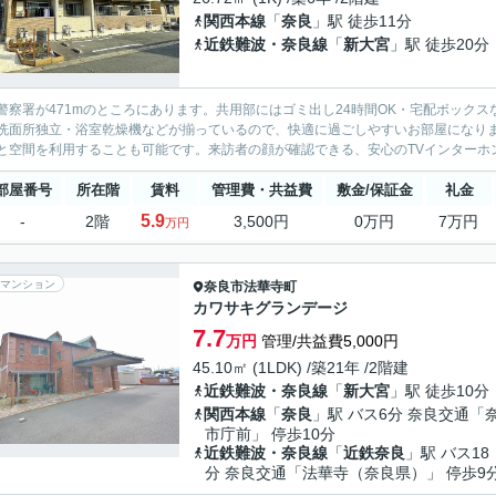
関西本線
「
奈良
」駅 徒歩11分
近鉄難波・奈良線
「
新大宮
」駅 徒歩20分
警察署が471mのところにあります。共用部にはゴミ出し24時間OK・宅配ボック
洗面所独立・浴室乾燥機などが揃っているので、快適に過ごしやすいお部屋になり
と空間を利用することも可能です。来訪者の顔が確認できる、安心のTVインターホン
部屋番号
所在階
賃料
管理費・共益費
敷金/保証金
礼金
5.9
-
2階
3,500円
0万円
7万円
万円
マンション
奈良市
法華寺町
カワサキグランデージ
7.7
万円
管理/共益費5,000円
45.10㎡ (1LDK) /築21年 /2階建
近鉄難波・奈良線
「
新大宮
」駅 徒歩10分
関西本線
「
奈良
」駅 バス6分 奈良交通「
市庁前」 停歩10分
近鉄難波・奈良線
「
近鉄奈良
」駅 バス18
分 奈良交通「法華寺（奈良県）」 停歩9