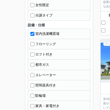
提案
女性限定
な設
分譲タイプ
設備・仕様
室内洗濯機置場
フローリング
アパ
ロフト付き
都市ガス
エレベーター
照明器具付き
駐輪場
室内
面せ
家具・家電付き
いて