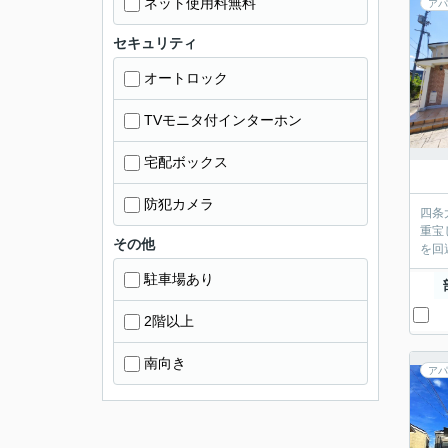
ネット使用料無料
アパ
セキュリティ
オートロック
TVモニタ付インターホン
宅配ボックス
防犯カメラ
四条
重宝
その他
を回
駐車場あり
2階以上
南向き
アパ