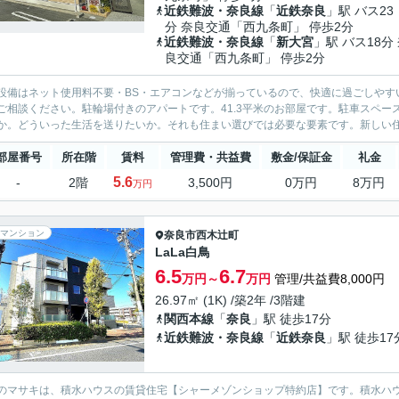
近鉄難波・奈良線
「
近鉄奈良
」駅 バス23
分 奈良交通「西九条町」 停歩2分
近鉄難波・奈良線
「
新大宮
」駅 バス18分
良交通「西九条町」 停歩2分
設備はネット使用料不要・BS・エアコンなどが揃っているので、快適に過ごしやす
ご相談ください。駐輪場付きのアパートです。41.3平米のお部屋です。駐車スペ
か。どういった生活を送りたいか。それも住まい選びでは必要な要素です。新しい住ま
部屋番号
所在階
賃料
管理費・共益費
敷金/保証金
礼金
5.6
-
2階
3,500円
0万円
8万円
万円
マンション
奈良市
西木辻町
LaLa白鳥
6.5
6.7
万円～
万円
管理/共益費8,000円
26.97㎡ (1K) /築2年 /3階建
関西本線
「
奈良
」駅 徒歩17分
近鉄難波・奈良線
「
近鉄奈良
」駅 徒歩17
のマサキは、積水ハウスの賃貸住宅【シャーメゾンショップ特約店】です。積水ハ