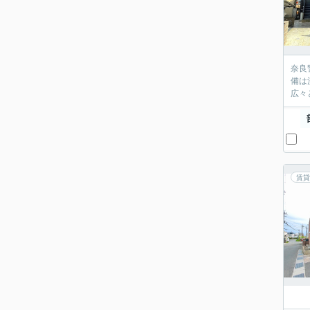
奈良
備は
広々
賃貸