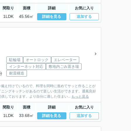
間取り
面積
詳細
お気に入り
1LDK
45.56㎡
詳細を見る
追加する
駐輪場
オートロック
エレベーター
インターネット対応
敷地内ごみ置き場
分
耐震構造
を備え付けているので、料理を同時に進めてサッと作ることが
イニングキッチンがあるので楽しい生活ができます。通風良好
供しております。より自分に適した住まい...
もっと見る
間取り
面積
詳細
お気に入り
1LDK
33.68㎡
詳細を見る
追加する