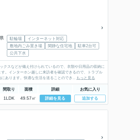
「県
駐輪場
インターネット対応
敷地内ごみ置き場
閑静な住宅地
駐車2台可
公共下水
ボックスなどが備え付けられているので、衣類や日用品の収納に
ます。インターホン越しに来訪者を確認できるので、トラブル
にあります。快適な生活を送ることのでき...
もっと見る
間取り
面積
詳細
お気に入り
1LDK
49.57㎡
詳細を見る
追加する