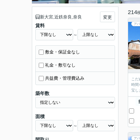
214
新大宮,近鉄奈良,奈良
変更
アパ
賃料
～
敷金・保証金なし
礼金・敷引なし
共益費・管理費込み
こだ
時間
宝し
築年数
面積
～
アパ
間取り