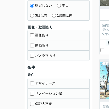
指定しない
本日
3日以内
1週間以内
室内
画像・動画あり
是非
です
画像あり
動画あり
パノラマあり
賃貸
条件
条件
デザイナーズ
リノベーション済
保証人不要
賃貸