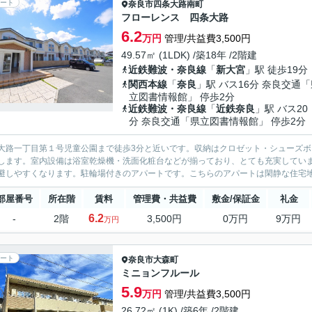
ート
奈良市
四条大路南町
フローレンス 四条大路
6.2
万円
管理/共益費3,500円
49.57㎡ (1LDK) /築18年 /2階建
近鉄難波・奈良線
「
新大宮
」駅 徒歩19分
関西本線
「
奈良
」駅 バス16分 奈良交通
立図書情報館」 停歩2分
近鉄難波・奈良線
「
近鉄奈良
」駅 バス20
分 奈良交通「県立図書情報館」 停歩2分
大路一丁目第１号児童公園まで徒歩3分と近いです。収納はクロゼット・シューズ
します。室内設備は浴室乾燥機・洗面化粧台などが揃っており、とても充実してい
避しやすくなります。駐輪場付きのアパートです。こちらのアパートは閑静な住宅地
部屋番号
所在階
賃料
管理費・共益費
敷金/保証金
礼金
6.2
-
2階
3,500円
0万円
9万円
万円
ート
奈良市
大森町
ミニョンフルール
5.9
万円
管理/共益費3,500円
26.72㎡ (1K) /築6年 /2階建