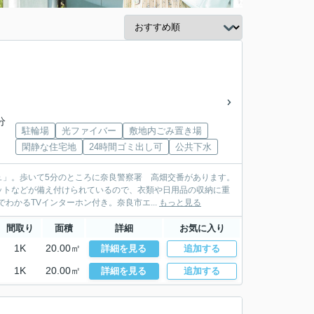
分
駐輪場
光ファイバー
敷地内ごみ置き場
閑静な住宅地
24時間ゴミ出し可
公共下水
ュ」。歩いて5分のところに奈良警察署 高畑交番があります。
ットなどが備え付けられているので、衣類や日用品の収納に重
わかるTVインターホン付き。奈良市エ...
もっと見る
間取り
面積
詳細
お気に入り
1K
20.00㎡
詳細を見る
追加する
1K
20.00㎡
詳細を見る
追加する