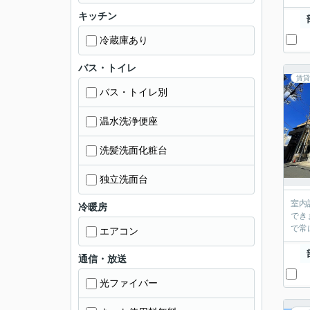
キッチン
冷蔵庫あり
バス・トイレ
賃貸
バス・トイレ別
温水洗浄便座
洗髪洗面化粧台
独立洗面台
室内
冷暖房
でき
で常
エアコン
通信・放送
光ファイバー