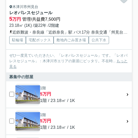
木津川市州見台
レオパレスセジュール
5
万円
管理/共益費7,500円
23.18㎡ (1K) /築22年 /2階建
近鉄難波・奈良線「近鉄奈良」駅 バス17分 奈良交通「州見台七丁目」 停歩3分
駐輪場
宅配ボックス
敷地内ごみ置き場
公共下水
ぜひ一度見ていただきたい、「レオパレスセジュール」です。「レオパ
レスセジュール」：木津川市エリアの新居にピッタリ。不在時...
もっと
見る
募集中の部屋
1階
5万円
1階 / 23.18㎡ / 1K
1階
5万円
1階 / 23.18㎡ / 1K