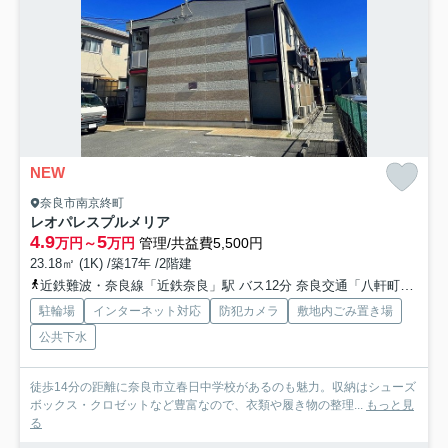
NEW
奈良市南京終町
レオパレスプルメリア
4.9
5
万円～
万円
管理/共益費5,500円
23.18㎡ (1K) /築17年 /2階建
近鉄難波・奈良線「近鉄奈良」駅 バス12分 奈良交通「八軒町（奈良県）」 停歩11分
駐輪場
インターネット対応
防犯カメラ
敷地内ごみ置き場
公共下水
徒歩14分の距離に奈良市立春日中学校があるのも魅力。収納はシューズ
ボックス・クロゼットなど豊富なので、衣類や履き物の整理...
もっと見
る