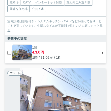
駐輪場
CATV
インターネット対応
敷地内ごみ置き場
閑静な住宅地
公共下水
室内設備は照明付き・システムキッチン・CATVなどが揃っており、と
ても充実しています。生活スタイルが不規則で忙しい方に嬉...
もっと見
る
募集中の部屋
1階
4.3万円
1階 / 31.02㎡ / 1K
アパート