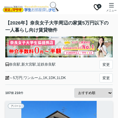
0
メニュー
【2026年】奈良女子大学周辺の家賃5万円以下の
一人暮らし向け賃貸物件
奈良駅,新大宮駅,近鉄奈良駅
変更
～5万円,ワンルーム,1K,1DK,1LDK
変更
107
棟
210
件
アパート