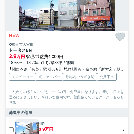
NEW
奈良市大宮町
トータスBld
3.9
万円
管理/共益費4,000円
18.65㎡～18.70㎡ (1R) /築36年 /7階建
関西本線「奈良」駅 徒歩6分
近鉄難波・奈良線「新大宮」駅 徒歩8分
エレベーター
光ファイバー
敷地内ごみ置き場
公共下水
こだわりの条件の中でもニーズの高い角部屋になります。新しい日々を
送るにふさわしい、きれいな室内です。普段使っているクレジ...
もっと
見る
募集中の部屋
4階
3.9万円