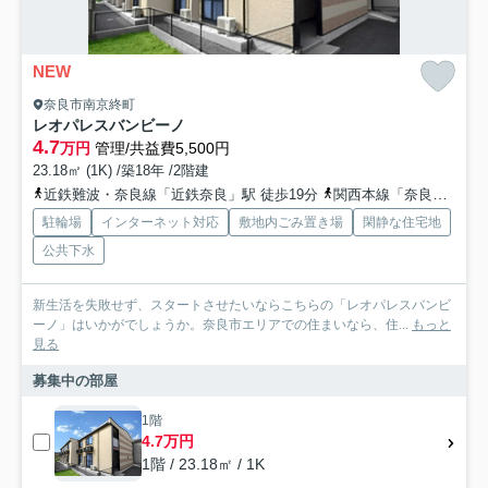
NEW
奈良市南京終町
レオパレスバンビーノ
4.7
万円
管理/共益費5,500円
23.18㎡ (1K) /築18年 /2階建
近鉄難波・奈良線「近鉄奈良」駅 徒歩19分
関西本線「奈良」駅 徒歩20分
駐輪場
インターネット対応
敷地内ごみ置き場
閑静な住宅地
公共下水
新生活を失敗せず、スタートさせたいならこちらの「レオパレスバンビ
ーノ」はいかがでしょうか。奈良市エリアでの住まいなら、住...
もっと
見る
募集中の部屋
1階
4.7万円
1階 / 23.18㎡ / 1K