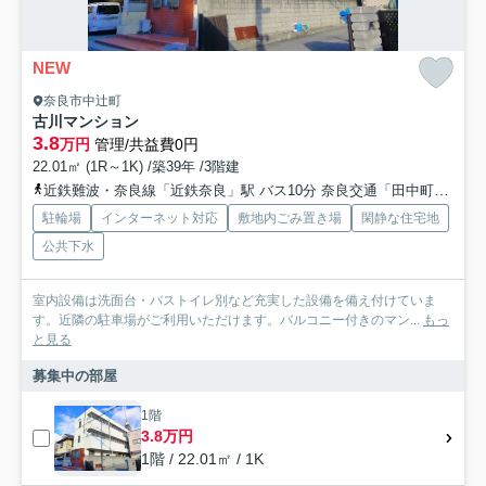
NEW
奈良市中辻町
古川マンション
3.8
万円
管理/共益費0円
22.01㎡ (1R～1K) /築39年 /3階建
近鉄難波・奈良線「近鉄奈良」駅 バス10分 奈良交通「田中町」 停歩2分
駐輪場
インターネット対応
敷地内ごみ置き場
閑静な住宅地
公共下水
室内設備は洗面台・バストイレ別など充実した設備を備え付けていま
す。近隣の駐車場がご利用いただけます。バルコニー付きのマン...
もっ
と見る
募集中の部屋
1階
3.8万円
1階 / 22.01㎡ / 1K