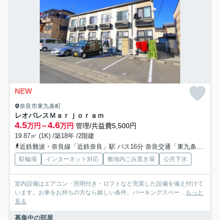
NEW
奈良市東九条町
レオパレスＭａｒｊｏｒａｍ
4.5
4.6
万円～
万円
管理/共益費5,500円
19.87㎡ (1K) /築18年 /2階建
近鉄難波・奈良線「近鉄奈良」駅 バス16分 奈良交通「東九条町東」 停歩2分
駐輪場
インターネット対応
敷地内ごみ置き場
公共下水
室内設備はエアコン・照明付き・ロフトなど充実した設備を備え付けて
います。お車をお持ちの方なら嬉しい条件。パーキングスペー...
もっと
見る
募集中の部屋