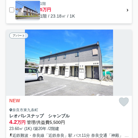
1階
5万円
1階 / 23.18㎡ / 1K
アパート
NEW
奈良市東九条町
レオパレスナップ シャンブル
4.2
万円
管理/共益費5,500円
23.60㎡ (1K) /築20年 /2階建
近鉄難波・奈良線「近鉄奈良」駅 バス11分 奈良交通「神殿」 停歩5分