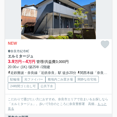
NEW
奈良市紀寺町
エルミタージュ
3.9
4
万円～
万円
管理/共益費3,000円
20.00㎡ (1K) /築25年 /2階建
近鉄難波・奈良線「近鉄奈良」駅 徒歩20分
関西本線「奈良」駅 徒歩25分
駐輪場
光ファイバー
敷地内ごみ置き場
閑静な住宅地
24時間ゴミ出し可
公共下水
こだわりで選びたい方におすすめ。奈良市エリアで住まいをお探しなら
「エルミタージュ」。歩いて5分のところに奈良警察署 高畑...
もっと
見る