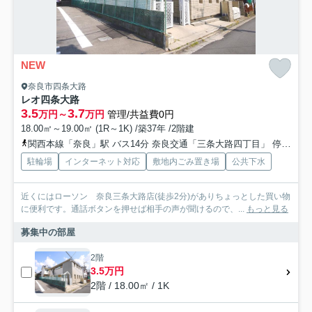
NEW
奈良市四条大路
レオ四条大路
3.5
3.7
万円～
万円
管理/共益費0円
18.00㎡～19.00㎡ (1R～1K) /築37年 /2階建
関西本線「奈良」駅 バス14分 奈良交通「三条大路四丁目」 停歩2分
駐輪場
インターネット対応
敷地内ごみ置き場
公共下水
近くにはローソン 奈良三条大路店(徒歩2分)がありちょっとした買い物
に便利です。通話ボタンを押せば相手の声が聞けるので、...
もっと見る
募集中の部屋
2階
3.5万円
2階 / 18.00㎡ / 1K