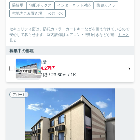
駐輪場
宅配ボックス
インターネット対応
防犯カメラ
敷地内ごみ置き場
公共下水
セキュリティ面は、防犯カメラ・カードキーなどを備え付けているので
安心して暮らせます。室内設備はエアコン・照明付きなどが揃...
もっと
見る
募集中の部屋
1階
4.2万円
1階 / 23.60㎡ / 1K
アパート