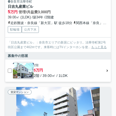
奈良市法華寺町
日吉丸産業ビル
5
万円
管理/共益費3,000円
39.00㎡ (1LDK) /築34年 /2階建
近鉄難波・奈良線「新大宮」駅 徒歩18分
関西本線「奈良」駅 バス25分 奈良交通「法華寺北町」 停歩2分
駐輪場
公共下水
「日吉丸産業ビル」：奈良市エリアの新居にピッタリ。法華寺町第2号
街区公園まで462mです。来客時にはTVインターホンを使...
もっと見る
募集中の部屋
2階
5万円
2階 / 39.00㎡ / 1LDK
賃貸マンション