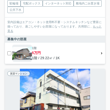
駐輪場
宅配ボックス
インターネット対応
敷地内ごみ置き場
公共下水
室内設備はエアコン・ネット使用料不要・システムキッチンなど豊富に
揃っており、過ごしやすいお部屋になっております。共用部に...
もっと
見る
募集中の部屋
1階
5万円
1階 / 29.22㎡ / 1K
賃貸マンション