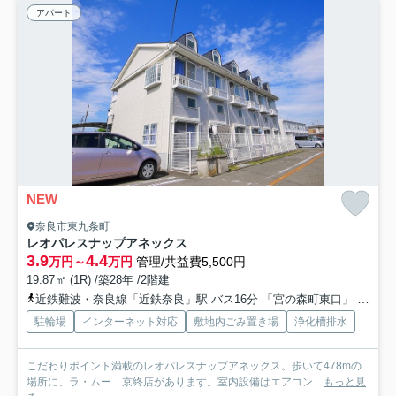
アパート
NEW
奈良市東九条町
レオパレスナップアネックス
3.9
4.4
万円～
万円
管理/共益費5,500円
19.87㎡ (1R) /築28年 /2階建
近鉄難波・奈良線「近鉄奈良」駅 バス16分 「宮の森町東口」 停歩2分
駐輪場
インターネット対応
敷地内ごみ置き場
浄化槽排水
こだわりポイント満載のレオパレスナップアネックス。歩いて478mの
場所に、ラ・ムー 京終店があります。室内設備はエアコン...
もっと見