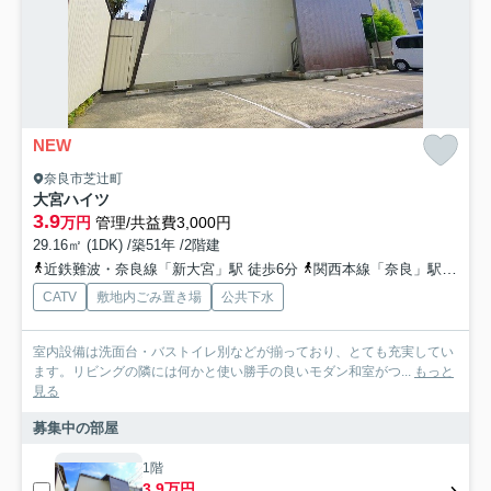
NEW
奈良市芝辻町
大宮ハイツ
3.9
万円
管理/共益費3,000円
29.16㎡ (1DK) /築51年 /2階建
近鉄難波・奈良線「新大宮」駅 徒歩6分
関西本線「奈良」駅 徒歩10分
CATV
敷地内ごみ置き場
公共下水
室内設備は洗面台・バストイレ別などが揃っており、とても充実してい
ます。リビングの隣には何かと使い勝手の良いモダン和室がつ...
もっと
見る
募集中の部屋
1階
3.9万円