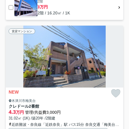
2階
3万円
2階 / 16.20㎡ / 1K
賃貸マンション
NEW
木津川市梅美台
クレドール2番館
4.3
万円
管理/共益費3,000円
31.02㎡ (1K) /築20年 /2階建
近鉄難波・奈良線「近鉄奈良」駅 バス15分 奈良交通「梅美台5丁目」 停歩3分