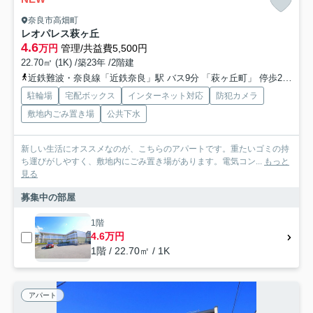
奈良市高畑町
レオパレス萩ヶ丘
4.6
万円
管理/共益費5,500円
22.70㎡ (1K) /築23年 /2階建
近鉄難波・奈良線「近鉄奈良」駅 バス9分 「萩ヶ丘町」 停歩2分
関
駐輪場
宅配ボックス
インターネット対応
防犯カメラ
敷地内ごみ置き場
公共下水
新しい生活にオススメなのが、こちらのアパートです。重たいゴミの持
ち運びがしやすく、敷地内にごみ置き場があります。電気コン...
もっと
見る
募集中の部屋
1階
4.6万円
1階 / 22.70㎡ / 1K
アパート