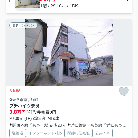
1階 / 29.16㎡ / 1DK
賃貸マンション
NEW
奈良市南京終町
プチハイツ奈良
3.8
万円
管理/共益費0円
20.00㎡ (1R) /築35年 /4階建
関西本線「奈良」駅 徒歩20分
近鉄難波・奈良線「近鉄奈良」駅 バス13分 奈良交通「綿町（奈良県）」 停歩5分
駐輪場
インターネット対応
閑静な住宅地
公共下水