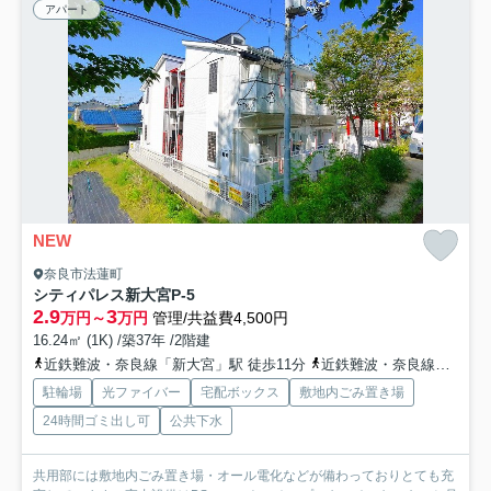
アパート
NEW
奈良市法蓮町
シティパレス新大宮P-5
2.9
3
万円～
万円
管理/共益費4,500円
16.24㎡ (1K) /築37年 /2階建
近鉄難波・奈良線「新大宮」駅 徒歩11分
近鉄難波・奈良線「近鉄奈良」駅 徒歩17分
駐輪場
光ファイバー
宅配ボックス
敷地内ごみ置き場
24時間ゴミ出し可
公共下水
共用部には敷地内ごみ置き場・オール電化などが備わっておりとても充