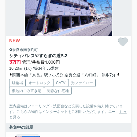
NEW
奈良市南京終町
シティパレスやすらぎの道P-2
3
万円
管理/共益費4,000円
16.20㎡ (1K) /築34年 /5階建
関西本線「奈良」駅 バス5分 奈良交通「八軒町」 停歩7分
近鉄難波
駐輪場
オートロック
CATV
光ファイバー
敷地内ごみ置き場
閑静な住宅地
室内設備はフローリング・洗面台など充実した設備を備え付けていま
す。こちらの物件はインターネットをご利用いただけます。ニー...
もっ
と見る
募集中の部屋