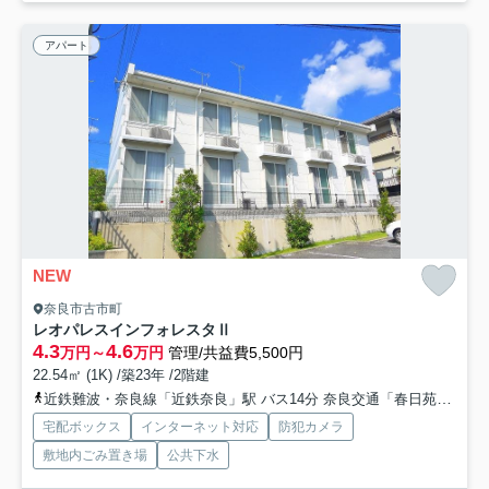
アパート
NEW
奈良市古市町
レオパレスインフォレスタⅡ
4.3
4.6
万円～
万円
管理/共益費5,500円
22.54㎡ (1K) /築23年 /2階建
近鉄難波・奈良線「近鉄奈良」駅 バス14分 奈良交通「春日苑住宅」 停歩5分
宅配ボックス
インターネット対応
防犯カメラ
敷地内ごみ置き場
公共下水