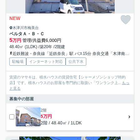
NEW
木津川市梅美台
ベルタＡ・Ｂ・Ｃ
5
万円
管理/共益費6,000円
48.40㎡ (1LDK) /築20年 /2階建
近鉄難波・奈良線「近鉄奈良」駅 バス15分 奈良交通「木津南ソレーユ」 停歩7分
駐輪場
インターネット対応
公共下水
賃貸のマサキは、積水ハウスの賃貸住宅【シャーメゾンショップ特約
店】です。積水ハウスのお部屋を専門的に取扱い「ワンランク上...
もっ
と見る
募集中の部屋
2階
5万円
2階 / 48.40㎡ / 1LDK