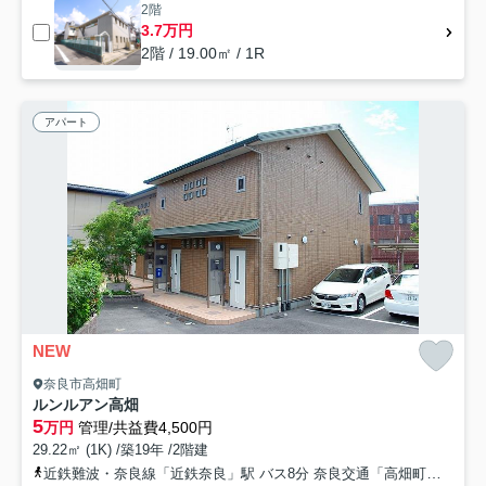
2階
3.7万円
2階 / 19.00㎡ / 1R
アパート
NEW
奈良市高畑町
ルンルアン高畑
5
万円
管理/共益費4,500円
29.22㎡ (1K) /築19年 /2階建
近鉄難波・奈良線「近鉄奈良」駅 バス8分 奈良交通「高畑町」 停歩2分