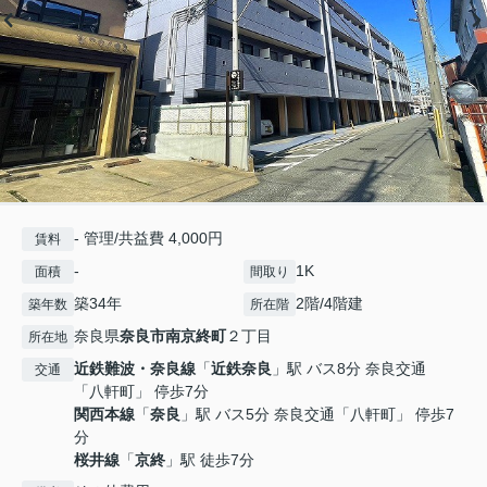
- 管理/共益費 4,000円
賃料
-
1K
面積
間取り
築34年
2階/4階建
築年数
所在階
奈良県
奈良市
南京終町
２丁目
所在地
近鉄難波・奈良線
「
近鉄奈良
」駅 バス8分 奈良交通
交通
「八軒町」 停歩7分
関西本線
「
奈良
」駅 バス5分 奈良交通「八軒町」 停歩7
分
桜井線
「
京終
」駅 徒歩7分