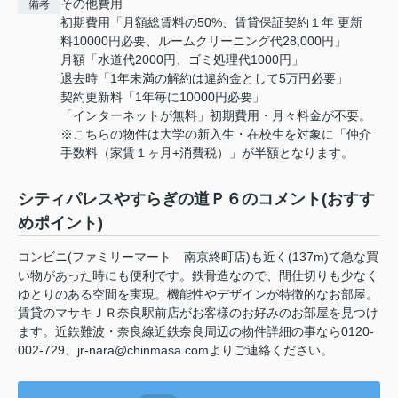
その他費用
備考
初期費用「月額総賃料の50%、賃貸保証契約１年 更新
料10000円必要、ルームクリーニング代28,000円」
月額「水道代2000円、ゴミ処理代1000円」
退去時「1年未満の解約は違約金として5万円必要」
契約更新料「1年毎に10000円必要」
「インターネットが無料」初期費用・月々料金が不要。
※こちらの物件は大学の新入生・在校生を対象に「仲介
手数料（家賃１ヶ月+消費税）」が半額となります。
シティパレスやすらぎの道Ｐ６のコメント(おすす
めポイント)
コンビニ(ファミリーマート 南京終町店)も近く(137m)て急な買
い物があった時にも便利です。鉄骨造なので、間仕切りも少なく
ゆとりのある空間を実現。機能性やデザインが特徴的なお部屋。
賃貸のマサキＪＲ奈良駅前店がお客様のお好みのお部屋を見つけ
ます。近鉄難波・奈良線近鉄奈良周辺の物件詳細の事なら0120-
002-729、jr-nara@chinmasa.comよりご連絡ください。