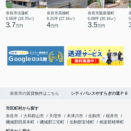
奈良市法蓮町
奈良市高畑町
奈良市阪新屋町
5.65坪 (18.70㎡)
8.21坪 (27.16㎡)
6.09坪 (20.16㎡)
5
3.7
4
3.5
万円
万円
万円
奈良市の賃貸物件はこちら
シティパレスやすらぎの道Ｐ６
市区町村から探す
奈良市
大和郡山市
天理市
木津川市
生駒市
桜井市
磯城郡田原本町
磯城郡三宅町
生駒郡安堵町
相楽郡精華町