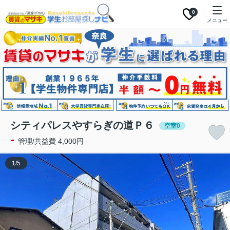
0
メニュー
シティパレスやすらぎの道Ｐ６
空室0
-
管理/共益費 4,000円
1
/
5