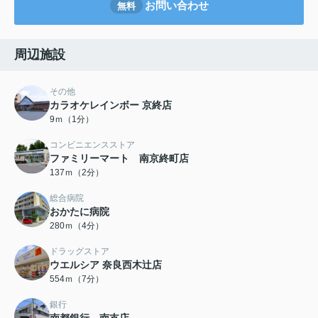
お問い合わせ
無料
周辺施設
その他
カラオケレインボー 京終店
9ｍ（1分）
コンビニエンスストア
ファミリーマート 南京終町店
137ｍ（2分）
総合病院
おかたに病院
280ｍ（4分）
ドラッグストア
ウエルシア 奈良西木辻店
554ｍ（7分）
銀行
南都銀行 南支店