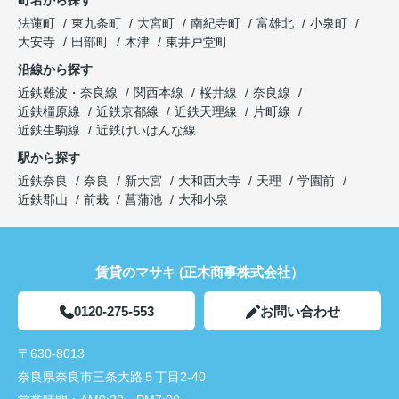
町名から探す
法蓮町
東九条町
大宮町
南紀寺町
富雄北
小泉町
大安寺
田部町
木津
東井戸堂町
沿線から探す
近鉄難波・奈良線
関西本線
桜井線
奈良線
近鉄橿原線
近鉄京都線
近鉄天理線
片町線
近鉄生駒線
近鉄けいはんな線
駅から探す
近鉄奈良
奈良
新大宮
大和西大寺
天理
学園前
近鉄郡山
前栽
菖蒲池
大和小泉
賃貸のマサキ (正木商事株式会社）
0120-275-553
お問い合わせ
〒630-8013
奈良県奈良市三条大路５丁目2-40