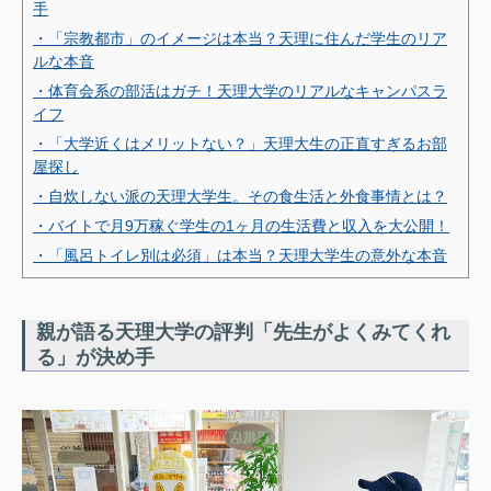
手
・「宗教都市」のイメージは本当？天理に住んだ学生のリア
ルな本音
・体育会系の部活はガチ！天理大学のリアルなキャンパスラ
イフ
・「大学近くはメリットない？」天理大生の正直すぎるお部
屋探し
・自炊しない派の天理大学生。その食生活と外食事情とは？
・バイトで月9万稼ぐ学生の1ヶ月の生活費と収入を大公開！
・「風呂トイレ別は必須」は本当？天理大学生の意外な本音
親が語る天理大学の評判「先生がよくみてくれ
る」が決め手