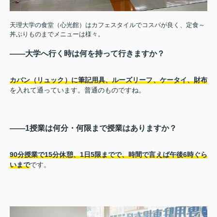
天理大学の食堂（心光館）はカフェスタイルでコスパが良く、定食～
丼ぶりものまでメニューは様々。
――大学へ行く時は何を持って行きますか？
カバン（リュック）に筆記用具、ルーズリーフ、ケータイ、財布
を入れて通っています。普通のものですね。
――1授業は何分・何限まで授業はありますか？
90分授業で15分休憩、1日5限までで、時間で言えば午後6時ぐら
いまで
です。