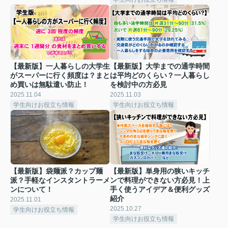
【最新版】一人暮らしの大学生
【最新版】大学までの通学時間
がスーパーに行く頻度は？まと
は平均どのくらい？一人暮らし
め買いは無駄遣い防止！
を検討中の方必見
2025.11.04
2025.11.03
学生向けお役立ち情報
学生向けお役立ち情報
【最新版】袋麺派？カップ麺
【最新版】単身用の狭いキッチ
派？手軽なインスタントラーメ
ンで料理ができない方必見！上
ンについて！
手く使うアイデア＆便利グッズ
紹介
2025.11.01
2025.10.27
学生向けお役立ち情報
学生向けお役立ち情報