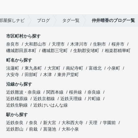
部屋探しナビ
ブログ
タグ一覧
仲井晴香のブログ一覧
市区町村から探す
奈良市
大和郡山市
天理市
木津川市
生駒市
桜井市
磯城郡田原本町
磯城郡三宅町
生駒郡安堵町
相楽郡精華町
町名から探す
法蓮町
東九条町
大宮町
南紀寺町
富雄北
小泉町
大安寺
田部町
木津
東井戸堂町
沿線から探す
近鉄難波・奈良線
関西本線
桜井線
奈良線
近鉄橿原線
近鉄京都線
近鉄天理線
片町線
近鉄生駒線
近鉄けいはんな線
駅から探す
近鉄奈良
奈良
新大宮
大和西大寺
天理
学園前
近鉄郡山
前栽
菖蒲池
大和小泉