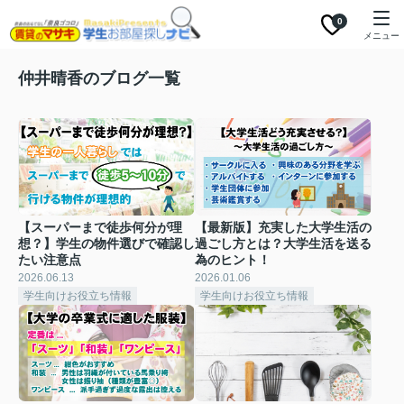
0
メニュー
仲井晴香のブログ一覧
【スーパーまで徒歩何分が理
【最新版】充実した大学生活の
想？】学生の物件選びで確認し
過ごし方とは？大学生活を送る
たい注意点
為のヒント！
2026.06.13
2026.01.06
学生向けお役立ち情報
学生向けお役立ち情報