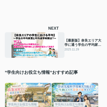
NEXT
【最新版】奈良エリア大
学に通う学生の平均家賃
と平均通学時間
2025.11.29
”学生向けお役立ち情報”おすすめ記事
学生向けお役立ち情報
学生向けお役立ち情報