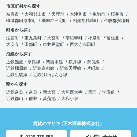
市区町村から探す
奈良市
大和郡山市
天理市
木津川市
生駒市
桜井市
磯城郡田原本町
磯城郡三宅町
相楽郡精華町
生駒郡安堵町
町名から探す
法蓮町
東九条町
大宮町
南紀寺町
小泉町
富雄北
大安寺
田部町
東井戸堂町
西大寺赤田町
沿線から探す
近鉄難波・奈良線
関西本線
桜井線
奈良線
近鉄橿原線
近鉄京都線
近鉄天理線
片町線
近鉄生駒線
近鉄けいはんな線
駅から探す
近鉄奈良
奈良
新大宮
大和西大寺
天理
学園前
近鉄郡山
前栽
菖蒲池
大和小泉
賃貸のマサキ (正木商事株式会社）
0120-275-553
お問い合わせ