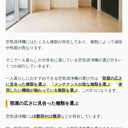
空気清浄機にはたくさん種類が存在しており、種類によって値段
や性能が異なります。
そこで一人暮らしの大学生に適している空気清浄機の選び方をい
くつか紹介していきます。
一人暮らしにおすすめできる空気清浄機の選び方は「
部屋の広さ
に見合った種類を選ぶ
」
「メンテナンスが楽な種類を選ぶ
」「
使
用したい機能が備わっている種類を選ぶ
」この3つになります。
部屋の広さに見合った種類を選ぶ
空気清浄機には
6畳用や12畳用
などが存在しています。