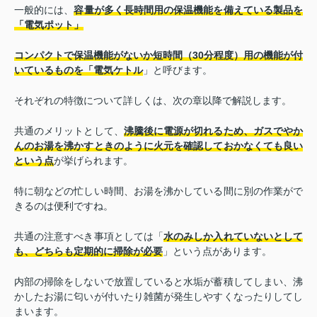
一般的には、
容量が多く長時間用の保温機能を備えている製品を
「電気ポット」
コンパクトで保温機能がないか短時間（30分程度）用の機能が付
いているものを「電気ケトル
」と呼びます。
それぞれの特徴について詳しくは、次の章以降で解説します。
共通のメリットとして、
沸騰後に電源が切れるため、ガスでやか
んのお湯を沸かすときのように火元を確認しておかなくても良い
という点
が挙げられます。
特に朝などの忙しい時間、お湯を沸かしている間に別の作業がで
きるのは便利ですね。
共通の注意すべき事項としては「
水のみしか入れていないとして
も、どちらも定期的に掃除が必要
」という点があります。
内部の掃除をしないで放置していると水垢が蓄積してしまい、沸
かしたお湯に匂いが付いたり雑菌が発生しやすくなったりしてし
まいます。