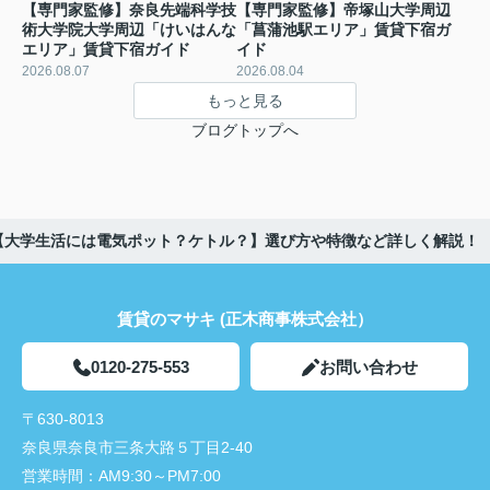
【専門家監修】奈良先端科学技
【専門家監修】帝塚山大学周辺
術大学院大学周辺「けいはんな
「菖蒲池駅エリア」賃貸下宿ガ
エリア」賃貸下宿ガイド
イド
2026.08.07
2026.08.04
もっと見る
ブログトップへ
【大学生活には電気ポット？ケトル？】選び方や特徴など詳しく解説！
賃貸のマサキ (正木商事株式会社）
0120-275-553
お問い合わせ
〒630-8013
奈良県奈良市三条大路５丁目2-40
営業時間：
AM9:30～PM7:00