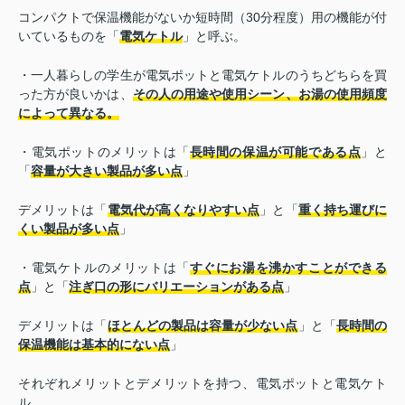
コンパクトで保温機能がないか短時間（30分程度）用の機能が付
いているものを「
電気ケトル
」と呼ぶ。
・一人暮らしの学生が電気ポットと電気ケトルのうちどちらを買
った方が良いかは、
その人の用途や使用シーン、お湯の使用頻度
によって異なる。
・電気ポットのメリットは「
長時間の保温が可能である点
」と
「
容量が大きい製品が多い点
」
デメリットは「
電気代が高くなりやすい点
」と「
重く持ち運びに
くい製品が多い点
」
・電気ケトルのメリットは「
すぐにお湯を沸かすことができる
点
」と「
注ぎ口の形にバリエーションがある点
」
デメリットは「
ほとんどの製品は容量が少ない点
」と「
長時間の
保温機能は基本的にない点
」
それぞれメリットとデメリットを持つ、電気ポットと電気ケト
ル。