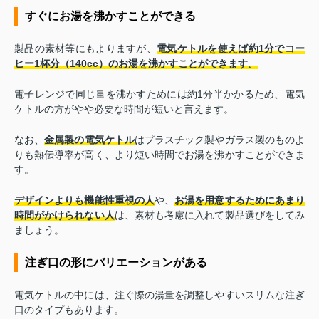
すぐにお湯を沸かすことができる
製品の素材等にもよりますが、
電気ケトルを使えば約1分でコー
ヒー1杯分（140cc）のお湯を沸かすことができます。
電子レンジで同じ量を沸かすためには約1分半かかるため、電気
ケトルの方がやや必要な時間が短いと言えます。
なお、
金属製の電気ケトル
はプラスチック製やガラス製のものよ
りも熱伝導率が高く、より短い時間でお湯を沸かすことができま
す。
デザインよりも機能性重視の人
や、
お湯を用意するためにあまり
時間がかけられない人
は、素材も考慮に入れて製品選びをしてみ
ましょう。
注ぎ口の形にバリエーションがある
電気ケトルの中には、注ぐ際の湯量を調整しやすいスリムな注ぎ
口のタイプもあります。