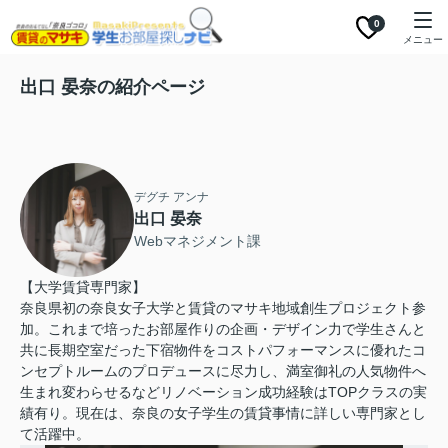
0
メニュー
出口 晏奈の紹介ページ
デグチ アンナ
出口 晏奈
Webマネジメント課
【大学賃貸専門家】
奈良県初の奈良女子大学と賃貸のマサキ地域創生プロジェクト参
加。これまで培ったお部屋作りの企画・デザイン力で学生さんと
共に長期空室だった下宿物件をコストパフォーマンスに優れたコ
ンセプトルームのプロデュースに尽力し、満室御礼の人気物件へ
生まれ変わらせるなどリノベーション成功経験はTOPクラスの実
績有り。現在は、奈良の女子学生の賃貸事情に詳しい専門家とし
て活躍中。