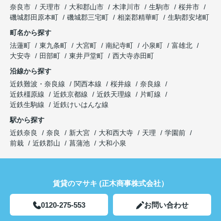
奈良市
天理市
大和郡山市
木津川市
生駒市
桜井市
磯城郡田原本町
磯城郡三宅町
相楽郡精華町
生駒郡安堵町
町名から探す
法蓮町
東九条町
大宮町
南紀寺町
小泉町
富雄北
大安寺
田部町
東井戸堂町
西大寺赤田町
沿線から探す
近鉄難波・奈良線
関西本線
桜井線
奈良線
近鉄橿原線
近鉄京都線
近鉄天理線
片町線
近鉄生駒線
近鉄けいはんな線
駅から探す
近鉄奈良
奈良
新大宮
大和西大寺
天理
学園前
前栽
近鉄郡山
菖蒲池
大和小泉
賃貸のマサキ (正木商事株式会社）
0120-275-553
お問い合わせ