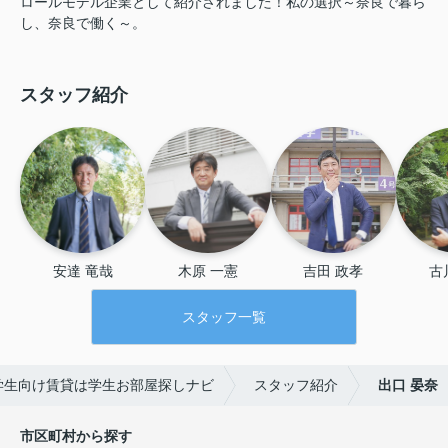
ロールモデル企業として紹介されました！私の選択～奈良で暮ら
し、奈良で働く～。
スタッフ紹介
安達 竜哉
木原 一憲
吉田 政孝
古
スタッフ一覧
学生向け賃貸は学生お部屋探しナビ
スタッフ紹介
出口 晏奈
市区町村から探す