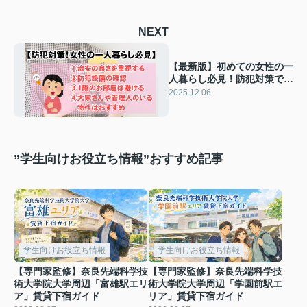
NEXT
【最新版】初めての女性の一
人暮らし必見！防犯対策で気
をつけるべき点をご紹介
2025.12.06
”学生向けお役立ち情報”おすすめ記事
学生向けお役立ち情報
学生向けお役立ち情報
【専門家監修】奈良先端科学技
【専門家監修】奈良先端科学技
術大学院大学周辺「富雄駅エリ
術大学院大学周辺「学園前駅エ
ア」賃貸下宿ガイド
リア」賃貸下宿ガイド