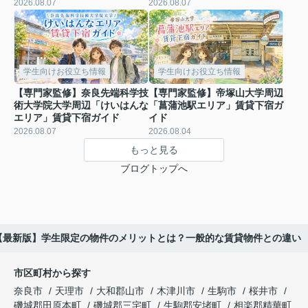
2026.08.07
2026.08.07
学生向けお役立ち情報
学生向けお役立ち情報
【専門家監修】奈良先端科学技
【専門家監修】帝塚山大学周辺
術大学院大学周辺「けいはんな
「菖蒲池駅エリア」賃貸下宿ガ
エリア」賃貸下宿ガイド
イド
2026.08.07
2026.08.04
もっと見る
ブログトップへ
【最新版】学生限定の物件のメリットとは？一般的な賃貸物件との違い
市区町村から探す
奈良市
天理市
大和郡山市
木津川市
生駒市
桜井市
磯城郡田原本町
磯城郡三宅町
生駒郡安堵町
相楽郡精華町