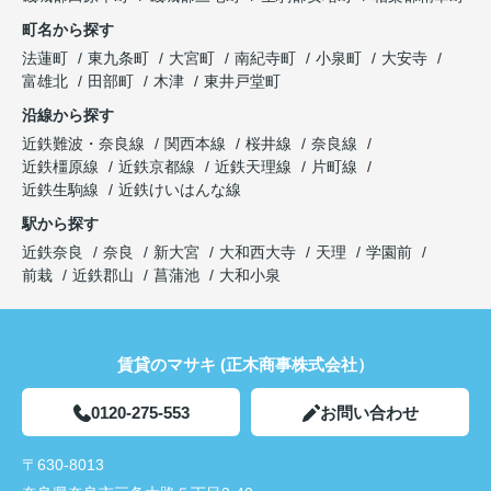
町名から探す
法蓮町
東九条町
大宮町
南紀寺町
小泉町
大安寺
富雄北
田部町
木津
東井戸堂町
沿線から探す
近鉄難波・奈良線
関西本線
桜井線
奈良線
近鉄橿原線
近鉄京都線
近鉄天理線
片町線
近鉄生駒線
近鉄けいはんな線
駅から探す
近鉄奈良
奈良
新大宮
大和西大寺
天理
学園前
前栽
近鉄郡山
菖蒲池
大和小泉
賃貸のマサキ (正木商事株式会社）
0120-275-553
お問い合わせ
〒630-8013