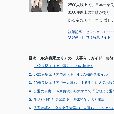
2500人以上で、日本一
3500件以上の実績があ
ある奈良スイーツには詳し
執筆記事：セッション1000
や評判・口コミ特集サイト
目次：JR奈良駅エリアの一人暮らしガイド｜失
1.
JR奈良駅エリアで暮らす5つの特徴！
2.
JR奈良駅エリアで選べる「4つの物件スタイル」
3.
JR奈良駅エリアで一人暮らしする学生に人気の設
4.
交通の真実：JR奈良駅から大学まで「心地よく通
5.
生活利便性と学習環境：具体的な店名と施設
6.
先輩が語る！奈良女子大学の一人暮らし・リアル