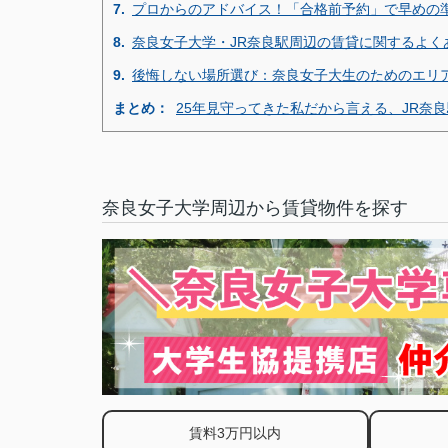
7.
プロからのアドバイス！「合格前予約」で早めの
8.
奈良女子大学・JR奈良駅周辺の賃貸に関するよく
9.
後悔しない場所選び：奈良女子大生のためのエリ
まとめ：
25年見守ってきた私だから言える、JR奈
奈良女子大学周辺から賃貸物件を探す
賃料3万円以内