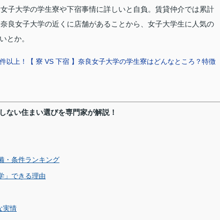
奈良女子大学の学生寮や下宿事情に詳しいと自負。賃貸仲介では累計
り、奈良女子大学の近くに店舗があることから、女子大学生に人気の
いとか。
0件以上！【 寮 VS 下宿 】奈良女子大学の学生寮はどんなところ？特徴
敗しない住まい選びを専門家が解説！
備・条件ランキング
学」できる理由
な実情