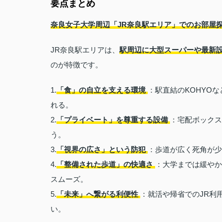
要点まとめ
奈良女子大学周辺「JR奈良駅エリア」でのお部屋
JR奈良駅エリアは、
駅周辺に大型スーパーや最新
のが特徴です。
1.
「食」の自立を支える環境
：駅直結のKOHYO
れる。
2.
「プライベート」を尊重する設備
：宅配ボックス
う。
3.
「視界の広さ」という防犯
：歩道が広く死角が少
4.
「整備された歩道」の快適さ
：大学までは緩やか
スムーズ。
5.
「未来」へ繋がる利便性
：就活や帰省でのJR利
い。