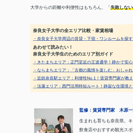
大学からの距離や利便性はもちろん、「
失敗しない
奈良女子大学の全エリア比較・家賃相場
・奈良女子大学周辺の賃貸・下宿・ワンルームを探す
あわせて読みたい！
奈良女子大学生のためのエリア別ガイド
・きたまちエリア：正門至近の王道通学！静かで安心
・ならまちエリア：「古都の風情を楽しむ」おしゃれ
・近鉄奈良駅エリア：利便性No.1！賃貸専門家が教
・法蓮エリア：西門活用時短ルート！静寂な住環境と
監修：賃貸専門家 木原一
生まれも育ちも奈良県。キ
飲食店やおすすめ観光スポ