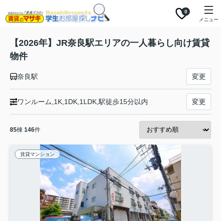
0
メニュー
【2026年】JR奈良駅エリアの一人暮らし向け賃貸
物件
奈良駅
変更
ワンルーム,1K,1DK,1LDK,駅徒歩15分以内
変更
85
棟
146
件
賃貸マンション