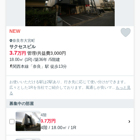
NEW
奈良市大宮町
サクセスビル
3.7
万円
管理/共益費3,000円
18.00㎡ (1R) /築36年 /5階建
関西本線「奈良」駅 徒歩13分
お使いいただける駅は2駅あり、行き先に応じて使い分けができます。
広々とした1Rを当社でご紹介しております。風通しが良いマ...
もっと見
る
募集中の部屋
4階
3.7万円
4階 / 18.00㎡ / 1R