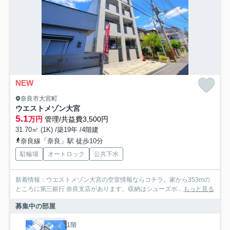
NEW
奈良市大宮町
ウエストメゾン大宮
5.1
万円
管理/共益費3,500円
31.70㎡ (1K) /築19年 /4階建
奈良線「奈良」駅 徒歩10分
駐輪場
オートロック
公共下水
新着情報：ウエストメゾン大宮の空室情報ならコチラ。家から353mの
ところに第三銀行 奈良支店があります。収納はシューズボ...
もっと見る
募集中の部屋
1階