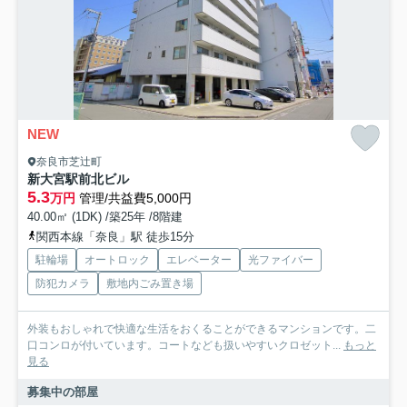
NEW
奈良市芝辻町
新大宮駅前北ビル
5.3
万円
管理/共益費5,000円
40.00㎡ (1DK) /築25年 /8階建
関西本線「奈良」駅 徒歩15分
駐輪場
オートロック
エレベーター
光ファイバー
防犯カメラ
敷地内ごみ置き場
外装もおしゃれで快適な生活をおくることができるマンションです。二
口コンロが付いています。コートなども扱いやすいクロゼット...
もっと
見る
募集中の部屋