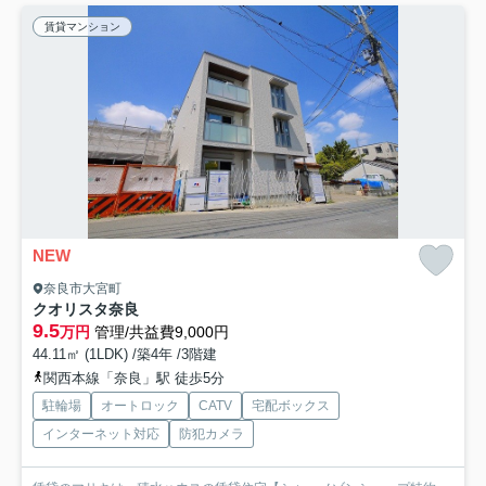
賃貸マンション
NEW
奈良市大宮町
クオリスタ奈良
9.5
万円
管理/共益費9,000円
44.11㎡ (1LDK) /築4年 /3階建
関西本線「奈良」駅 徒歩5分
駐輪場
オートロック
CATV
宅配ボックス
インターネット対応
防犯カメラ