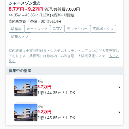
シャーメゾン北市
8.7
9.2
万円～
万円
管理/共益費7,000円
44.35㎡～45.85㎡ (1LDK) /築3年 /3階建
関西本線「奈良」駅 徒歩14分
駐輪場
オートロック
CATV
光ファイバー
宅配ボックス
防犯カメラ
室内設備は全室照明付き・システムキッチン・エアコンなど大変充実し
ております。共用部には敷地内ごみ置き場・太陽光発電システ...
もっと
見る
募集中の部屋
1階
8.7万円
1階 / 44.35㎡ / 1LDK
2階
9.2万円
2階 / 45.85㎡ / 1LDK