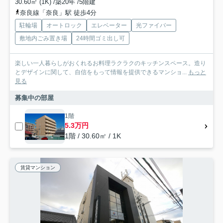
30.60㎡ (1K) /築20年 /5階建
奈良線「奈良」駅 徒歩4分
駐輪場
オートロック
エレベーター
光ファイバー
敷地内ごみ置き場
24時間ゴミ出し可
楽しい一人暮らしがおくれるお料理ラクラクのキッチンスペース。造り
とデザインに関して、自信をもって情報を提供できるマンショ...
もっと
見る
募集中の部屋
1階
5.3万円
1階 / 30.60㎡ / 1K
賃貸マンション