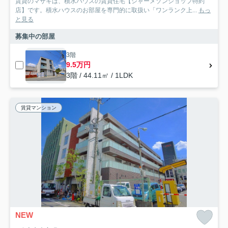
賃貸のマサキは、積水ハウスの賃貸住宅【シャーメゾンショップ特約
店】です。積水ハウスのお部屋を専門的に取扱い「ワンランク上...
もっ
と見る
募集中の部屋
3階
9.5万円
3階 / 44.11㎡ / 1LDK
賃貸マンション
NEW