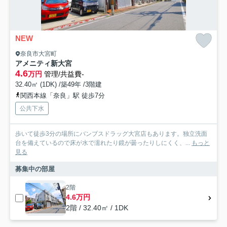
NEW
奈良市大宮町
アメニティ新大宮
4.6
万円
管理/共益費-
32.40㎡ (1DK) /築49年 /3階建
関西本線「奈良」駅 徒歩7分
公共下水
歩いて徒歩3分の場所にバンブスドラッグ大宮店もあります。独立洗面
台を備えているので床が水で濡れたり鏡が曇ったりしにくく、...
もっと
見る
募集中の部屋
2階
4.6万円
2階 / 32.40㎡ / 1DK