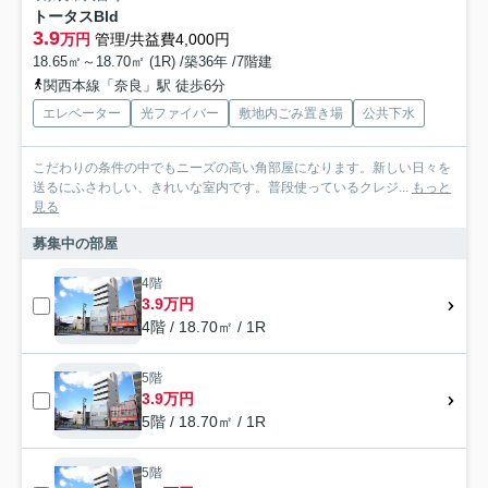
トータスBld
3.9
万円
管理/共益費4,000円
18.65㎡～18.70㎡ (1R) /築36年 /7階建
関西本線「奈良」駅 徒歩6分
エレベーター
光ファイバー
敷地内ごみ置き場
公共下水
こだわりの条件の中でもニーズの高い角部屋になります。新しい日々を
送るにふさわしい、きれいな室内です。普段使っているクレジ...
もっと
見る
募集中の部屋
4階
3.9万円
4階 / 18.70㎡ / 1R
5階
3.9万円
5階 / 18.70㎡ / 1R
5階