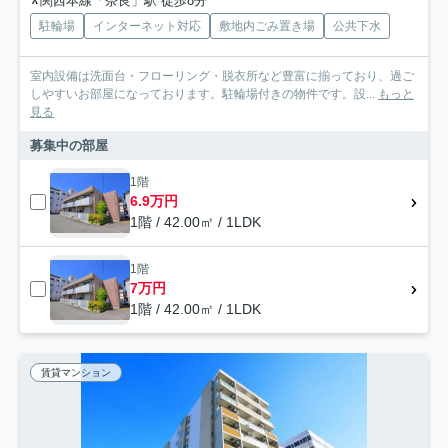
関西本線「奈良」駅 徒歩8分
駐輪場
インターネット対応
敷地内ごみ置き場
公共下水
室内設備は洗面台・フローリング・脱衣所など豊富に揃っており、過ご
しやすいお部屋になっております。駐輪場付きの物件です。設...
もっと
見る
募集中の部屋
1階
6.9万円
1階 / 42.00㎡ / 1LDK
1階
7万円
1階 / 42.00㎡ / 1LDK
賃貸マンション