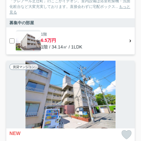
「クレアール芝辻町」のここがイチオシ。室内設備は浴室乾燥機・洗面
化粧台など大変充実しております。直接会わずに宅配ボックス...
もっと
見る
募集中の部屋
1階
6.5万円
1階 / 34.14㎡ / 1LDK
賃貸マンション
NEW