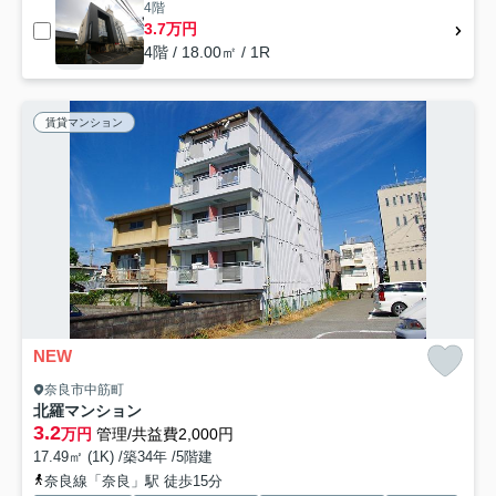
4階
3.7万円
4階 / 18.00㎡ / 1R
賃貸マンション
NEW
奈良市中筋町
北羅マンション
3.2
万円
管理/共益費2,000円
17.49㎡ (1K) /築34年 /5階建
奈良線「奈良」駅 徒歩15分