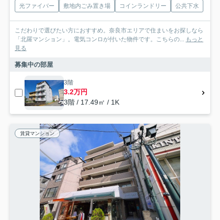
光ファイバー
敷地内ごみ置き場
コインランドリー
公共下水
こだわりで選びたい方におすすめ。奈良市エリアで住まいをお探しなら
「北羅マンション」。電気コンロが付いた物件です。こちらの...
もっと
見る
募集中の部屋
3階
3.2万円
3階 / 17.49㎡ / 1K
賃貸マンション