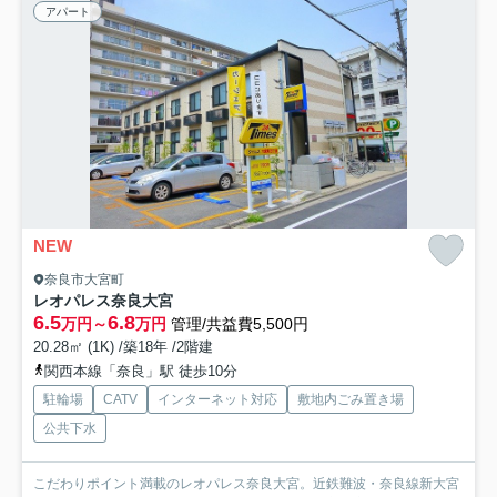
アパート
NEW
奈良市大宮町
レオパレス奈良大宮
6.5
6.8
万円～
万円
管理/共益費5,500円
20.28㎡ (1K) /築18年 /2階建
関西本線「奈良」駅 徒歩10分
駐輪場
CATV
インターネット対応
敷地内ごみ置き場
公共下水
こだわりポイント満載のレオパレス奈良大宮。近鉄難波・奈良線新大宮