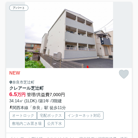
アパート
NEW
奈良市芝辻町
クレアール芝辻町
6.5
万円
管理/共益費7,000円
34.14㎡ (1LDK) /築1年 /3階建
関西本線「奈良」駅 徒歩11分
オートロック
宅配ボックス
インターネット対応
敷地内ごみ置き場
公共下水