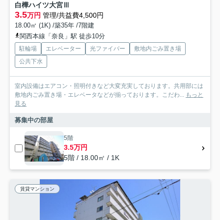
白樺ハイツ大宮Ⅲ
3.5
万円
管理/共益費4,500円
18.00㎡ (1K) /築35年 /7階建
関西本線「奈良」駅 徒歩10分
駐輪場
エレベーター
光ファイバー
敷地内ごみ置き場
公共下水
室内設備はエアコン・照明付きなど大変充実しております。共用部には
敷地内ごみ置き場・エレベータなどが揃っております。こだわ...
もっと
見る
募集中の部屋
5階
3.5万円
5階 / 18.00㎡ / 1K
賃貸マンション