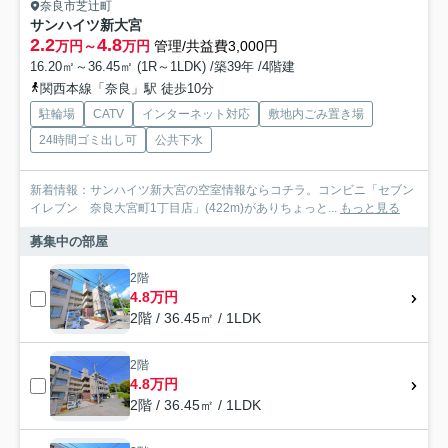
奈良市芝辻町
サンハイツ新大宮
2.2
4.8
万円～
万円
管理/共益費3,000円
16.20㎡～36.45㎡ (1R～1LDK) /築39年 /4階建
関西本線「奈良」駅 徒歩10分
駐輪場
CATV
インターネット対応
敷地内ごみ置き場
24時間ゴミ出し可
公共下水
新着情報：サンハイツ新大宮の空室情報ならコチラ。コンビニ「セブン
イレブン 奈良大宮町1丁目店」(422m)がありちょっと...
もっと見る
募集中の部屋
2階
4.8万円
2階 / 36.45㎡ / 1LDK
2階
4.8万円
2階 / 36.45㎡ / 1LDK