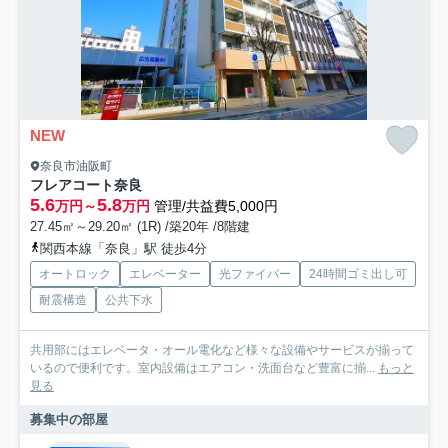
NEW
奈良市油阪町
フレアコート奈良
5.6
5.8
万円～
万円
管理/共益費5,000円
27.45㎡～29.20㎡ (1R) /築20年 /8階建
関西本線「奈良」駅 徒歩4分
オートロック
エレベーター
光ファイバー
24時間ゴミ出し可
耐震構造
公共下水
共用部にはエレベータ・オール電化など様々な設備やサービスが揃って
いるので便利です。室内設備はエアコン・洗面台など豊富に揃...
もっと
見る
募集中の部屋