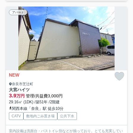
アパート
NEW
奈良市芝辻町
大宮ハイツ
3.9
万円
管理/共益費3,000円
29.16㎡ (1DK) /築51年 /2階建
関西本線「奈良」駅 徒歩10分
CATV
敷地内ごみ置き場
公共下水
室内設備は洗面台・バストイレ別などが揃っており、とても充実してい