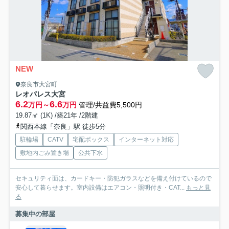
NEW
奈良市大宮町
レオパレス大宮
6.2
6.6
万円～
万円
管理/共益費5,500円
19.87㎡ (1K) /築21年 /2階建
関西本線「奈良」駅 徒歩5分
駐輪場
CATV
宅配ボックス
インターネット対応
敷地内ごみ置き場
公共下水
セキュリティ面は、カードキー・防犯ガラスなどを備え付けているので
安心して暮らせます。室内設備はエアコン・照明付き・CAT...
もっと見
る
募集中の部屋