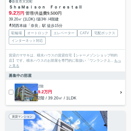
奈良市大宮町
ＳｈａＭａｉｓｏｎ ＦｏｒｅｓｔａⅡ
9.2
万円
管理/共益費9,500円
39.20㎡ (1LDK) /築3年 /4階建
関西本線「奈良」駅 徒歩15分
駐輪場
オートロック
エレベーター
CATV
宅配ボックス
インターネット対応
賃貸のマサキは、積水ハウスの賃貸住宅【シャーメゾンショップ特約
店】です。積水ハウスのお部屋を専門的に取扱い「ワンランク上...
もっ
と見る
募集中の部屋
2階
9.2万円
2階 / 39.20㎡ / 1LDK
賃貸マンション