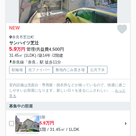
NEW
奈良市芝辻町
サンハイツ芝辻
5.9
万円
管理/共益費4,500円
31.45㎡ (1LDK) /築14年 /2階建
奈良線「奈良」駅 徒歩11分
駐輪場
光ファイバー
敷地内ごみ置き場
公共下水
室内設備は洗面台・専用庭・脱衣所などが揃っているので、快適に過ご
しやすいお部屋になります。新しい日々を送るにふさわしい、...
もっと
見る
募集中の部屋
1階
5.9万円
1階 / 31.45㎡ / 1LDK