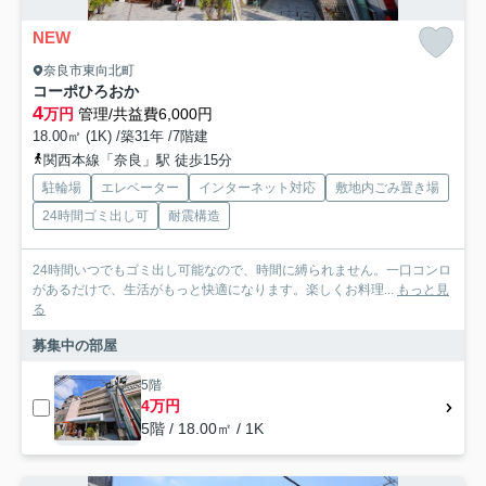
NEW
奈良市東向北町
コーポひろおか
4
万円
管理/共益費6,000円
18.00㎡ (1K) /築31年 /7階建
関西本線「奈良」駅 徒歩15分
駐輪場
エレベーター
インターネット対応
敷地内ごみ置き場
24時間ゴミ出し可
耐震構造
24時間いつでもゴミ出し可能なので、時間に縛られません。一口コンロ
があるだけで、生活がもっと快適になります。楽しくお料理...
もっと見
る
募集中の部屋
5階
4万円
5階 / 18.00㎡ / 1K