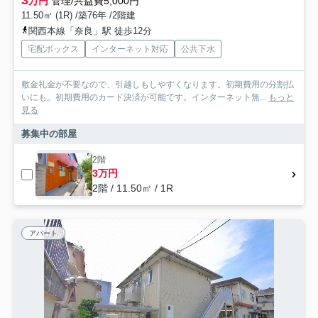
3
万円
管理/共益費5,000円
11.50㎡ (1R) /築76年 /2階建
関西本線「奈良」駅 徒歩12分
宅配ボックス
インターネット対応
公共下水
敷金礼金が不要なので、引越しもしやすくなります。初期費用の分割払
いにも。初期費用のカード決済が可能です。インターネット無...
もっと
見る
募集中の部屋
2階
3万円
2階 / 11.50㎡ / 1R
アパート