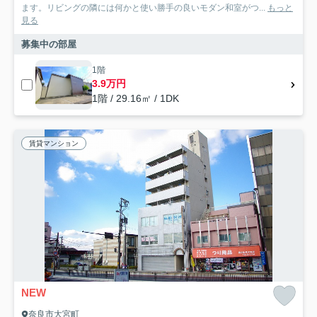
ます。リビングの隣には何かと使い勝手の良いモダン和室がつ...
もっと
見る
募集中の部屋
1階
3.9万円
1階 / 29.16㎡ / 1DK
賃貸マンション
NEW
奈良市大宮町