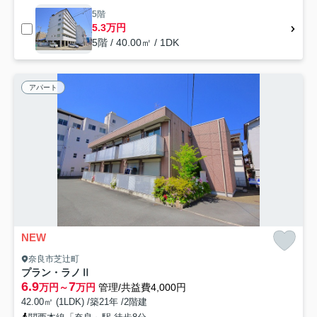
5階
5.3万円
5階 / 40.00㎡ / 1DK
アパート
NEW
奈良市芝辻町
プラン・ラノⅡ
6.9
7
万円～
万円
管理/共益費4,000円
42.00㎡ (1LDK) /築21年 /2階建