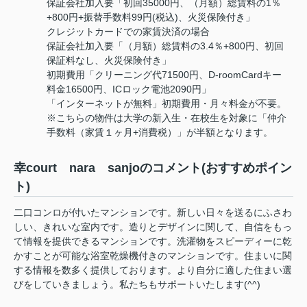
保証会社加入要「初回35000円、（月額）総賃料の1％
+800円+振替手数料99円(税込)、火災保険付き」
クレジットカードでの家賃決済の場合
保証会社加入要「（月額）総賃料の3.4％+800円、初回
保証料なし、火災保険付き」
初期費用「クリーニング代71500円、D-roomCardキー
料金16500円、ICロック電池2090円」
「インターネットが無料」初期費用・月々料金が不要。
※こちらの物件は大学の新入生・在校生を対象に「仲介
手数料（家賃１ヶ月+消費税）」が半額となります。
幸court nara sanjoのコメント(おすすめポイン
ト)
二口コンロが付いたマンションです。新しい日々を送るにふさわ
しい、きれいな室内です。造りとデザインに関して、自信をもっ
て情報を提供できるマンションです。洗濯物をスピーディーに乾
かすことが可能な浴室乾燥機付きのマンションです。住まいに関
する情報を数多く提供しております。より自分に適した住まい選
びをしていきましょう。私たちもサポートいたします(^^)