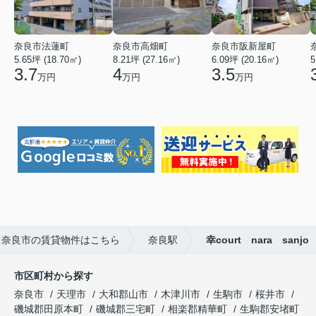
奈良市法蓮町
奈良市高畑町
奈良市阪新屋町
5.65坪 (18.70㎡)
8.21坪 (27.16㎡)
6.09坪 (20.16㎡)
5
3.7
4
3.5
万円
万円
万円
奈良市の賃貸物件はこちら
奈良駅
幸court nara sanjo
市区町村から探す
奈良市
天理市
大和郡山市
木津川市
生駒市
桜井市
磯城郡田原本町
磯城郡三宅町
相楽郡精華町
生駒郡安堵町