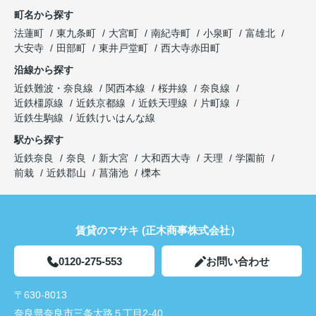
町名から探す
法蓮町
東九条町
大宮町
南紀寺町
小泉町
富雄北
大安寺
田部町
東井戸堂町
西大寺赤田町
沿線から探す
近鉄難波・奈良線
関西本線
桜井線
奈良線
近鉄橿原線
近鉄京都線
近鉄天理線
片町線
近鉄生駒線
近鉄けいはんな線
駅から探す
近鉄奈良
奈良
新大宮
大和西大寺
天理
学園前
前栽
近鉄郡山
菖蒲池
櫟本
賃貸のマサキ (正木商事株式会社）
0120-275-553
お問い合わせ
〒630-8013
奈良県奈良市三条大路５丁目2-40