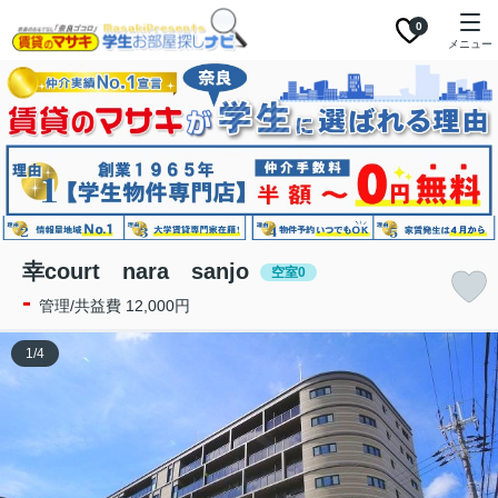
0
メニュー
幸court nara sanjo
空室0
-
管理/共益費 12,000円
1
/
4