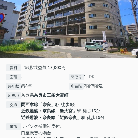
- 管理/共益費 12,000円
賃料
-
1LDK
面積
間取り
築8年
2階/8階建
築年数
所在階
奈良県
奈良市
三条大宮町
所在地
関西本線
「
奈良
」駅 徒歩6分
交通
近鉄難波・奈良線
「
新大宮
」駅 徒歩15分
近鉄難波・奈良線
「
近鉄奈良
」駅 徒歩19分
リビング補償制度付。
備考
口座振替の場合