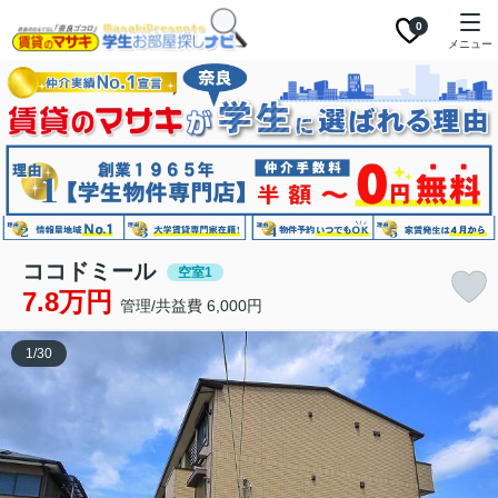
0
メニュー
ココドミール
空室1
7.8万円
管理/共益費 6,000円
1
/
30