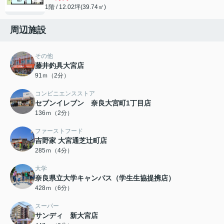
1階 / 12.02坪(39.74㎡)
周辺施設
その他
藤井釣具大宮店
91ｍ（2分）
コンビニエンスストア
セブンイレブン 奈良大宮町1丁目店
136ｍ（2分）
ファーストフード
吉野家 大宮通芝辻町店
285ｍ（4分）
大学
奈良県立大学キャンパス（学生生協提携店）
428ｍ（6分）
スーパー
サンディ 新大宮店