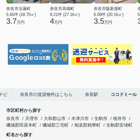
奈良市法蓮町
奈良市高畑町
奈良市阪新屋町
5.65坪 (18.70㎡)
8.21坪 (27.16㎡)
6.09坪 (20.16㎡)
5
3.7
4
3.5
万円
万円
万円
ナビ
奈良市の賃貸物件はこちら
奈良駅
ココドミール
市区町村から探す
奈良市
天理市
大和郡山市
木津川市
生駒市
桜井市
磯城郡田原本町
磯城郡三宅町
相楽郡精華町
生駒郡安堵町
町名から探す