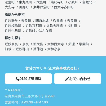
法蓮町
東九条町
大宮町
南紀寺町
小泉町
富雄北
大安寺
田部町
東井戸堂町
西大寺赤田町
沿線から探す
近鉄難波・奈良線
関西本線
桜井線
奈良線
近鉄橿原線
近鉄京都線
近鉄天理線
片町線
近鉄生駒線
近鉄けいはんな線
駅から探す
近鉄奈良
奈良
新大宮
大和西大寺
天理
学園前
前栽
近鉄郡山
菖蒲池
大和小泉
賃貸のマサキ (正木商事株式会社）
0120-275-553
お問い合わせ
〒630-8013
奈良県奈良市三条大路５丁目2-40
営業時間：
AM9:30～PM7:00