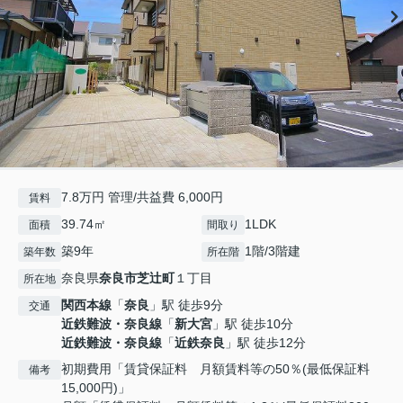
7.8万円 管理/共益費 6,000円
賃料
39.74㎡
1LDK
面積
間取り
築9年
1階/3階建
築年数
所在階
奈良県
奈良市
芝辻町
１丁目
所在地
関西本線
「
奈良
」駅 徒歩9分
交通
近鉄難波・奈良線
「
新大宮
」駅 徒歩10分
近鉄難波・奈良線
「
近鉄奈良
」駅 徒歩12分
初期費用「賃貸保証料 月額賃料等の50％(最低保証料
備考
15,000円)」