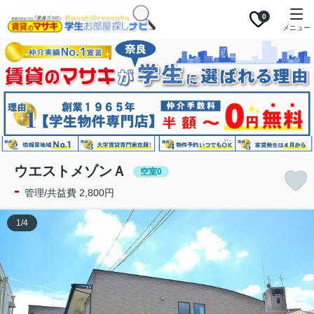
0
メニュー
ウエストメゾンＡ
空室0
-
管理/共益費 2,800円
1
/
4