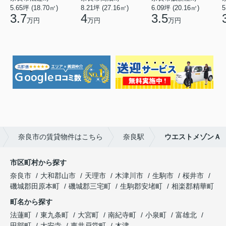
5.65坪 (18.70㎡)
8.21坪 (27.16㎡)
6.09坪 (20.16㎡)
5
3.7
4
3.5
万円
万円
万円
奈良市の賃貸物件はこちら
奈良駅
ウエストメゾンＡ
市区町村から探す
奈良市
大和郡山市
天理市
木津川市
生駒市
桜井市
磯城郡田原本町
磯城郡三宅町
生駒郡安堵町
相楽郡精華町
町名から探す
法蓮町
東九条町
大宮町
南紀寺町
小泉町
富雄北
田部町
大安寺
東井戸堂町
木津