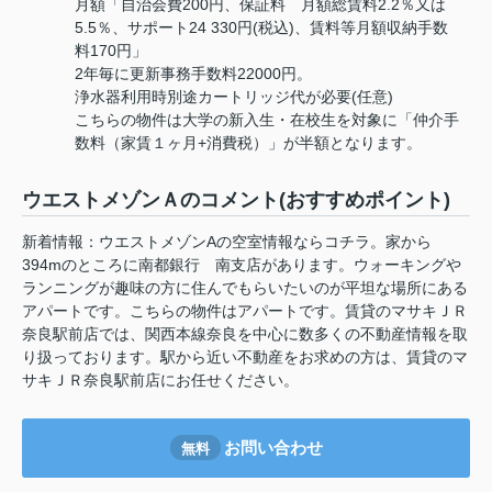
月額「自治会費200円、保証料 月額総賃料2.2％又は
5.5％、サポート24 330円(税込)、賃料等月額収納手数
料170円」
2年毎に更新事務手数料22000円。
浄水器利用時別途カートリッジ代が必要(任意)
こちらの物件は大学の新入生・在校生を対象に「仲介手
数料（家賃１ヶ月+消費税）」が半額となります。
ウエストメゾンＡのコメント(おすすめポイント)
新着情報：ウエストメゾンAの空室情報ならコチラ。家から
394mのところに南都銀行 南支店があります。ウォーキングや
ランニングが趣味の方に住んでもらいたいのが平坦な場所にある
アパートです。こちらの物件はアパートです。賃貸のマサキＪＲ
奈良駅前店では、関西本線奈良を中心に数多くの不動産情報を取
り扱っております。駅から近い不動産をお求めの方は、賃貸のマ
サキＪＲ奈良駅前店にお任せください。
お問い合わせ
無料