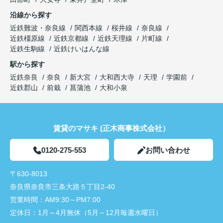
沿線から探す
近鉄難波・奈良線
関西本線
桜井線
奈良線
近鉄橿原線
近鉄京都線
近鉄天理線
片町線
近鉄生駒線
近鉄けいはんな線
駅から探す
近鉄奈良
奈良
新大宮
大和西大寺
天理
学園前
近鉄郡山
前栽
菖蒲池
大和小泉
賃貸のマサキ (正木商事株式会社）
0120-275-553
お問い合わせ
〒630-8013
奈良県奈良市三条大路５丁目2-40
営業時間：
AM9:30～PM7:00
定休日：
1月～4月無休（5月～12月毎週水曜日）