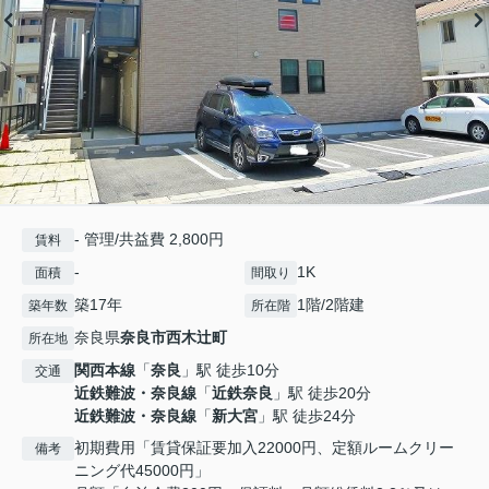
- 管理/共益費 2,800円
賃料
-
1K
面積
間取り
築17年
1階/2階建
築年数
所在階
奈良県
奈良市
西木辻町
所在地
関西本線
「
奈良
」駅 徒歩10分
交通
近鉄難波・奈良線
「
近鉄奈良
」駅 徒歩20分
近鉄難波・奈良線
「
新大宮
」駅 徒歩24分
初期費用「賃貸保証要加入22000円、定額ルームクリー
備考
ニング代45000円」