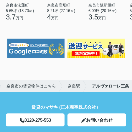
奈良市法蓮町
奈良市高畑町
奈良市阪新屋町
5.65坪 (18.70㎡)
8.21坪 (27.16㎡)
6.09坪 (20.16㎡)
5
3.7
4
3.5
万円
万円
万円
奈良市の賃貸物件はこちら
奈良駅
アルヴァローレ三条
賃貸のマサキ (正木商事株式会社）
0120-275-553
お問い合わせ