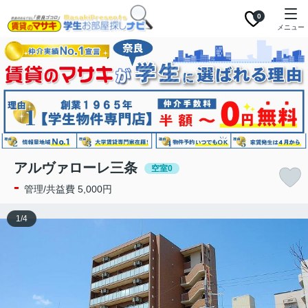
0
メニュー
アルヴァローレ三条
空室0
-
管理/共益費 5,000円
1
/
4