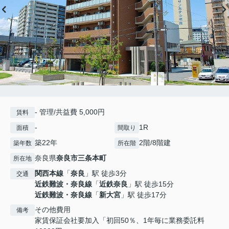
- 管理/共益費 5,000円
賃料
-
1R
面積
間取り
築22年
2階/8階建
築年数
所在階
奈良県
奈良市
三条本町
所在地
関西本線
「
奈良
」駅 徒歩3分
交通
近鉄難波・奈良線
「
近鉄奈良
」駅 徒歩15分
近鉄難波・奈良線
「
新大宮
」駅 徒歩17分
その他費用
備考
家賃保証会社要加入「初回50％、1年毎に業務委託料