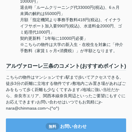
10000円」
退去時「ルームクリーニング代33000円(税込)、6ヵ月
未満の解約は55000円」
月額「指定機関より事務手数料418円(税込)、イイナラ
イフサポート加入要990円(税込)、水道料金2000円、ゴ
ミ処理代1000円」
契約更新料「1年毎に10000円必要」
※こちらの物件は大学の新入生・在校生を対象に「仲介
手数料（家賃１ヶ月+消費税）」が半額となります。
アルヴァローレ三条のコメント(おすすめポイント)
こちらの物件はマンションです♪駅まで歩いてアクセスできる、
徒歩3分の距離に立地する物件です♪敷地内ごみ置き場があればご
みをもって歩く距離も少なくてすみます♪地域に強い当社だか
ら、奈良市エリア、関西本線奈良周辺といったご要望にもすぐに
お応えできます♪お問い合わせはいつでもお気軽にjr-
nara@chinmasa.comへ(^o^)
お問い合わせ
無料