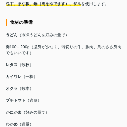
包丁、まな板、鍋（肉をゆでます）、ザル
を使用します。
食材の準備
うどん
（冷凍うどんを好みの量で）
肉
100～200g（脂身が少なく、薄切りの牛、豚肉、鳥のささ身肉
でもいいです）
レタス
（数枚）
カイワレ
（一株）
オクラ
（数本）
プチトマト
（適量）
かにかま
（好みの量で）
わかめ
（適量）