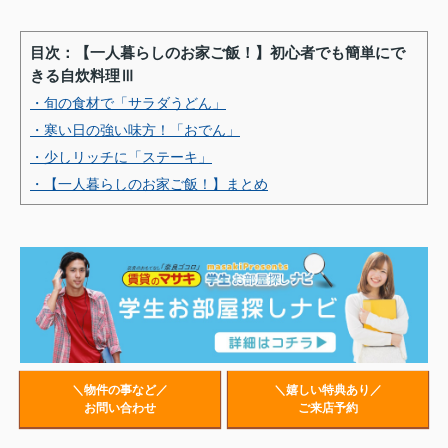
目次：【一人暮らしのお家ご飯！】初心者でも簡単にで
きる自炊料理Ⅲ
・旬の食材で「サラダうどん」
・寒い日の強い味方！「おでん」
・少しリッチに「ステーキ」
・【一人暮らしのお家ご飯！】まとめ
＼物件の事など／
＼嬉しい特典あり／
お問い合わせ
ご来店予約