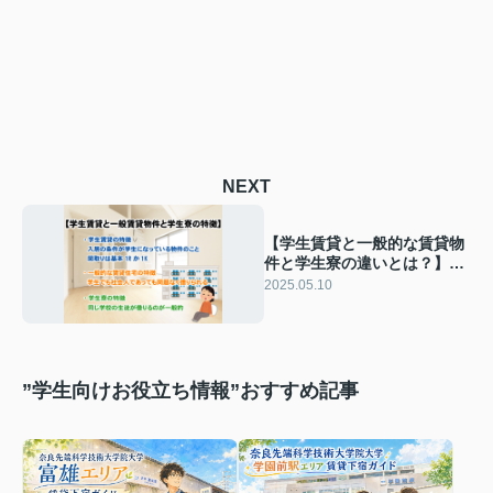
NEXT
【学生賃貸と一般的な賃貸物
件と学生寮の違いとは？】メ
リットとデメリットをご紹介
2025.05.10
”学生向けお役立ち情報”おすすめ記事