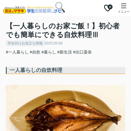
0
メニュー
【一人暮らしのお家ご飯！】初心者
でも簡単にできる自炊料理Ⅲ
学生向けお役立ち情報
2025.05.08
#一人暮らし
#自炊
#暮らし
#新生活
#出口晏奈
一人暮らしの自炊料理