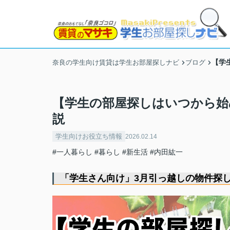
【学
奈良の学生向け賃貸は学生お部屋探しナビ
ブログ
【学生の部屋探しはいつから始
説
学生向けお役立ち情報
2026.02.14
#一人暮らし
#暮らし
#新生活
#内田紘一
「学生さん向け」3月引っ越しの物件探