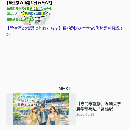
【学生寮の抽選に外れたら？】目的別のおすすめ代替案を解説！
≫
NEXT
【専門家監修】近畿大学
農学部周辺「富雄駅エリ
ア」賃貸下宿ガイド
2026.05.23