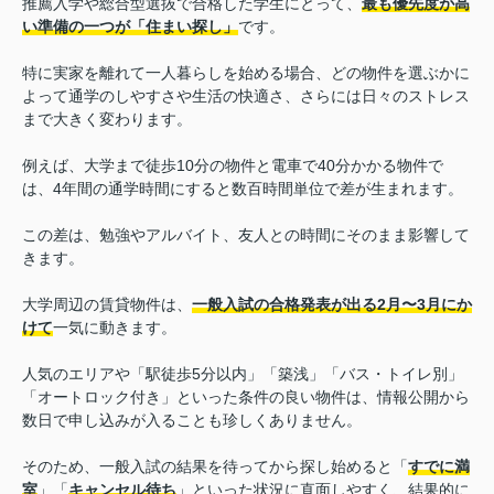
推薦入学や総合型選抜で合格した学生にとって、
最も優先度が高
い準備の一つが「住まい探し」
です。
特に実家を離れて一人暮らしを始める場合、どの物件を選ぶかに
よって通学のしやすさや生活の快適さ、さらには日々のストレス
まで大きく変わります。
例えば、大学まで徒歩10分の物件と電車で40分かかる物件で
は、4年間の通学時間にすると数百時間単位で差が生まれます。
この差は、勉強やアルバイト、友人との時間にそのまま影響して
きます。
大学周辺の賃貸物件は、
一般入試の合格発表が出る2月〜3月にか
けて
一気に動きます。
人気のエリアや「駅徒歩5分以内」「築浅」「バス・トイレ別」
「オートロック付き」といった条件の良い物件は、情報公開から
数日で申し込みが入ることも珍しくありません。
そのため、一般入試の結果を待ってから探し始めると「
すでに満
室
」「
キャンセル待ち
」といった状況に直面しやすく、結果的に