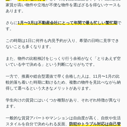
家賃が高い物件や立地が不便な物件を選ばざるを得ないケースも
あります。
さらに
1月〜3月は不動産会社にとって年間で最も忙しい繁忙期
で
す。
この時期は1日に何件も内見予約が入り、希望の日時に見学でき
ないことも多くなります。
また、物件の比較検討をじっくり行う余裕がなく「とりあえず空
いている中で決める」という判断になりがちです。
一方で、推薦や総合型選抜で早く合格した人は、11月〜1月の比
較的落ち着いた時期に動けるため、複数の物件を見比べながら納
得して選べるという大きなメリットがあります。
学生向けの賃貸にはいくつか種類があり、それぞれ特徴が異なり
ます。
一般的な賃貸アパートやマンションは自由度が高く、自炊や生活
スタイルを自分で決められる反面、
防犯やトラブル対応は自己管