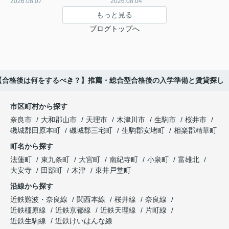
2026.08.07
2026.08.04
もっと見る
ブログトップへ
【合格後は何をするべき？】推薦・総合型合格後の入学準備と賃貸探し
市区町村から探す
奈良市
大和郡山市
天理市
木津川市
生駒市
桜井市
磯城郡田原本町
磯城郡三宅町
生駒郡安堵町
相楽郡精華町
町名から探す
法蓮町
東九条町
大宮町
南紀寺町
小泉町
富雄北
大安寺
田部町
木津
東井戸堂町
沿線から探す
近鉄難波・奈良線
関西本線
桜井線
奈良線
近鉄橿原線
近鉄京都線
近鉄天理線
片町線
近鉄生駒線
近鉄けいはんな線