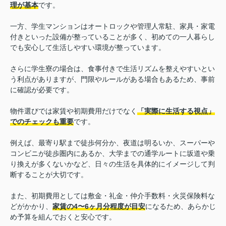
理が基本
です。
一方、学生マンションはオートロックや管理人常駐、家具・家電
付きといった設備が整っていることが多く、初めての一人暮らし
でも安心して生活しやすい環境が整っています。
さらに学生寮の場合は、食事付きで生活リズムを整えやすいとい
う利点がありますが、門限やルールがある場合もあるため、事前
に確認が必要です。
物件選びでは家賃や初期費用だけでなく
「実際に生活する視点」
でのチェックも重要
です。
例えば、最寄り駅まで徒歩何分か、夜道は明るいか、スーパーや
コンビニが徒歩圏内にあるか、大学までの通学ルートに坂道や乗
り換えが多くないかなど、日々の生活を具体的にイメージして判
断することが大切です。
また、初期費用としては敷金・礼金・仲介手数料・火災保険料な
どがかかり、
家賃の4〜6ヶ月分程度が目安
になるため、あらかじ
め予算を組んでおくと安心です。