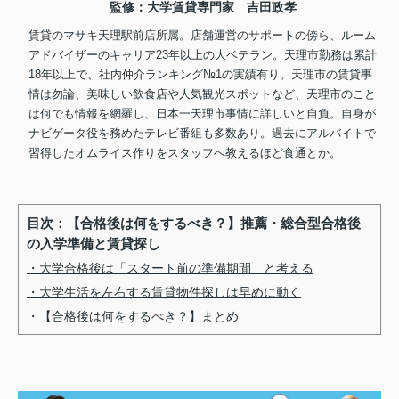
監修：大学賃貸専門家 吉田政孝
賃貸のマサキ天理駅前店所属。店舗運営のサポートの傍ら、ルーム
アドバイザーのキャリア23年以上の大ベテラン。天理市勤務は累計
18年以上で、社内仲介ランキング№1の実績有り。天理市の賃貸事
情は勿論、美味しい飲食店や人気観光スポットなど、天理市のこと
は何でも情報を網羅し、日本一天理市事情に詳しいと自負。自身が
ナビゲータ役を務めたテレビ番組も多数あり。過去にアルバイトで
習得したオムライス作りをスタッフへ教えるほど食通とか。
目次：【合格後は何をするべき？】推薦・総合型合格後
の入学準備と賃貸探し
・大学合格後は「スタート前の準備期間」と考える
・大学生活を左右する賃貸物件探しは早めに動く
・【合格後は何をするべき？】まとめ