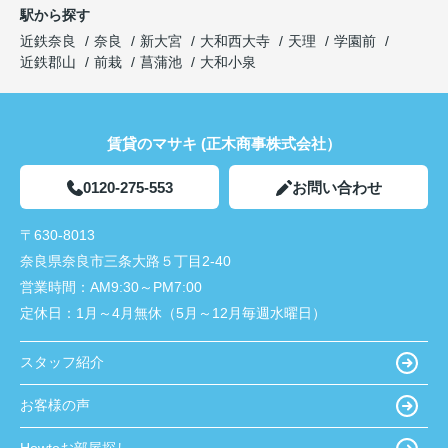
駅から探す
近鉄奈良
奈良
新大宮
大和西大寺
天理
学園前
近鉄郡山
前栽
菖蒲池
大和小泉
賃貸のマサキ (正木商事株式会社）
0120-275-553
お問い合わせ
〒630-8013
奈良県奈良市三条大路５丁目2-40
営業時間：
AM9:30～PM7:00
定休日：
1月～4月無休（5月～12月毎週水曜日）
スタッフ紹介
お客様の声