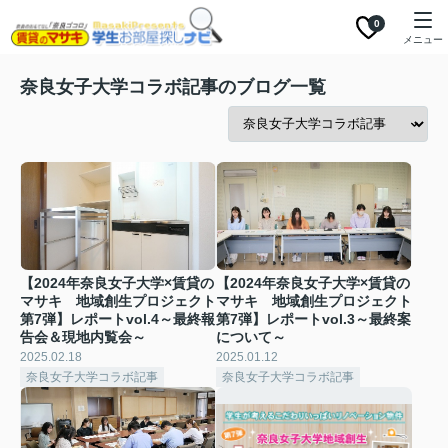
0
メニュー
奈良女子大学コラボ記事のブログ一覧
【2024年奈良女子大学×賃貸の
【2024年奈良女子大学×賃貸の
マサキ 地域創生プロジェクト
マサキ 地域創生プロジェクト
第7弾】レポートvol.4～最終報
第7弾】レポートvol.3～最終案
告会＆現地内覧会～
について～
2025.02.18
2025.01.12
奈良女子大学コラボ記事
奈良女子大学コラボ記事