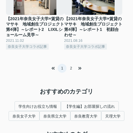
【2021年奈良女子大学×賃貸の
【2021年奈良女子大学×賃貸の
マサキ 地域創生プロジェクト
マサキ 地域創生プロジェクト
第4弾】～レポート2 LIXILシ
第4弾】～レポート1 初顔合
ョールーム見学～
わせ～
2021.11.02
2021.08.16
奈良女子大学コラボ記事
奈良女子大学コラボ記事
1
2
おすすめのカテゴリ
学生向けお役立ち情報
【学生編】お部屋探しの流れ
奈良女子大学
奈良県立大学
奈良教育大学
天理大学