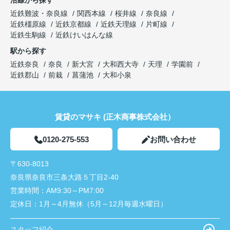
沿線から探す
近鉄難波・奈良線
関西本線
桜井線
奈良線
近鉄橿原線
近鉄京都線
近鉄天理線
片町線
近鉄生駒線
近鉄けいはんな線
駅から探す
近鉄奈良
奈良
新大宮
大和西大寺
天理
学園前
近鉄郡山
前栽
菖蒲池
大和小泉
賃貸のマサキ (正木商事株式会社）
0120-275-553
お問い合わせ
〒630-8013
奈良県奈良市三条大路５丁目2-40
営業時間：
AM9:30～PM7:00
定休日：
1月～4月無休（5月～12月毎週水曜日）
スタッフ紹介