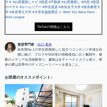
サキ
#お部屋探しナビ
#賃貸
#不動産
#お部屋探し
#内見
#賃貸
のマサキ
#ルームツアー
#学生賃貸
#奈良女子大学
#奈良教育大
学
#奈良県立大学
#大学生協提携店
♬ Wish You Were Here -
Avril Lavigne
TikTokの視聴はこちら
賃貸専門家
：
出口 晏奈
奈良県No.1の学生部屋探しに役立つコンテンツ作成を目
標に掲げ、ブログやSNS等の情報発信に日々奮闘中。複
数のメディア出演経験有り。趣味は女子トークとカフェ巡り。将
来の夢は世界中のディズニーリゾートを巡ること。
お部屋のオススメポイント♪