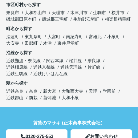
市区町村から探す
奈良市
大和郡山市
天理市
木津川市
生駒市
桜井市
磯城郡田原本町
磯城郡三宅町
生駒郡安堵町
相楽郡精華町
町名から探す
法蓮町
東九条町
大宮町
南紀寺町
富雄北
小泉町
大安寺
田部町
木津
東井戸堂町
沿線から探す
近鉄難波・奈良線
関西本線
桜井線
奈良線
近鉄橿原線
近鉄京都線
近鉄天理線
片町線
近鉄生駒線
近鉄けいはんな線
駅から探す
近鉄奈良
奈良
新大宮
大和西大寺
天理
学園前
近鉄郡山
前栽
菖蒲池
大和小泉
賃貸のマサキ (正木商事株式会社）
0120-275-553
お問い合わせ