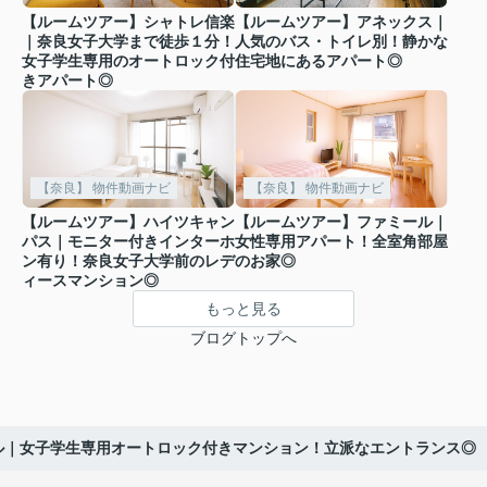
【ルームツアー】シャトレ信楽
【ルームツアー】アネックス｜
｜奈良女子大学まで徒歩１分！
人気のバス・トイレ別！静かな
女子学生専用のオートロック付
住宅地にあるアパート◎
きアパート◎
【奈良】 物件動画ナビ
【奈良】 物件動画ナビ
【ルームツアー】ハイツキャン
【ルームツアー】ファミール｜
パス｜モニター付きインターホ
女性専用アパート！全室角部屋
ン有り！奈良女子大学前のレデ
のお家◎
ィースマンション◎
もっと見る
ブログトップへ
ル｜女子学生専用オートロック付きマンション！立派なエントランス◎