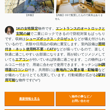
【外観】
【内観】CGで配置したもので家具はありま
せん
1Kの女性限定
物件です。
エントランスのオートロックと
玄関の鍵
で二重にロックできるので防犯対策もばっちり
です。収納は
シューズボックス・クロゼット
などが備え付けられ
ているので、衣類や日用品の収納に重宝します。室内設備は
照明
付き・ネット使用料不要・CATV
などが揃っているので、楽しく
快適に過ごしやすいお部屋になります。雨が続いてジメジメして
いても
エアコン
が付いていれば快適に過ごせます。この物件はバ
ルコニー付きで、用途に合わせて使用できます。キッチンは
IH調
理器1口コンロ
付き。共用部には
敷地内ごみ置き場・駐輪場
など
が備わっておりとても充実しています。行動範囲が広がる
2駅利
用可能
な物件です(^o^)
＼物件の事など／
最新情報を見る
お問い合わせ