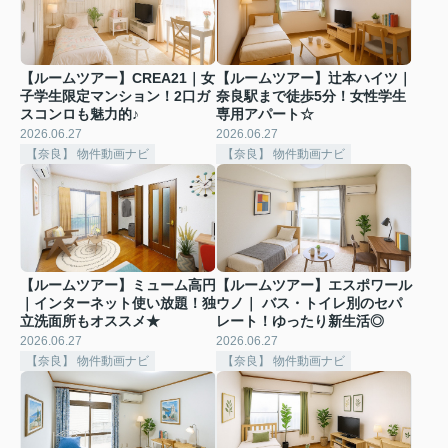
【ルームツアー】CREA21｜女
【ルームツアー】辻本ハイツ｜
子学生限定マンション！2口ガ
奈良駅まで徒歩5分！女性学生
スコンロも魅力的♪
専用アパート☆
2026.06.27
2026.06.27
【奈良】 物件動画ナビ
【奈良】 物件動画ナビ
【ルームツアー】ミューム高円
【ルームツアー】エスポワール
｜インターネット使い放題！独
ウノ｜ バス・トイレ別のセパ
立洗面所もオススメ★
レート！ゆったり新生活◎
2026.06.27
2026.06.27
【奈良】 物件動画ナビ
【奈良】 物件動画ナビ