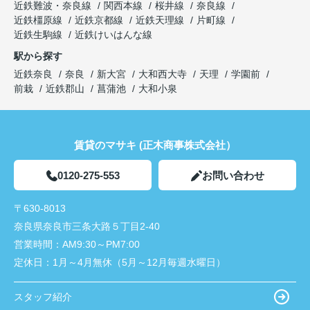
近鉄難波・奈良線
関西本線
桜井線
奈良線
近鉄橿原線
近鉄京都線
近鉄天理線
片町線
近鉄生駒線
近鉄けいはんな線
駅から探す
近鉄奈良
奈良
新大宮
大和西大寺
天理
学園前
前栽
近鉄郡山
菖蒲池
大和小泉
賃貸のマサキ (正木商事株式会社）
0120-275-553
お問い合わせ
〒630-8013
奈良県奈良市三条大路５丁目2-40
営業時間：
AM9:30～PM7:00
定休日：
1月～4月無休（5月～12月毎週水曜日）
スタッフ紹介