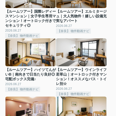
【ルームツアー】国際レディー
【ルームツアー】エルミタージ
スマンション｜女子学生専用マ
ュ｜大人気物件！嬉しい設備充
ンション！オートロック付きで
実なアパート
セキュリティ◎
2026.06.27
2026.06.27
【奈良】 物件動画ナビ
【奈良】 物件動画ナビ
【ルームツアー】ハイツてんが
【ルームツアー】ウインライフ
いB｜南向きで日当たり良好◎
若草山｜オートロック付きマン
宅配ボックス完備♪
ション！オススメなバス・トイ
レ別☆
2026.06.27
2026.06.27
【奈良】 物件動画ナビ
【奈良】 物件動画ナビ