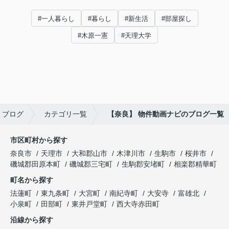
#一人暮らし
#暮らし
#新生活
#部屋探し
#木原一憲
#天理大学
ブログ
カテゴリ一覧
【奈良】 物件動画ナビのブログ一覧
市区町村から探す
奈良市
天理市
大和郡山市
木津川市
生駒市
桜井市
磯城郡田原本町
磯城郡三宅町
生駒郡安堵町
相楽郡精華町
町名から探す
法蓮町
東九条町
大宮町
南紀寺町
大安寺
富雄北
小泉町
田部町
東井戸堂町
西大寺赤田町
沿線から探す