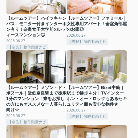
【ルームツアー】ハイツキャン
【ルームツアー】ファミール｜
パス｜モニター付きインターホ
女性専用アパート！全室角部屋
ン有り！奈良女子大学前のレデ
のお家◎
ィースマンション◎
2026.06.27
2026.06.27
【奈良】 物件動画ナビ
【奈良】 物件動画ナビ
【ルームツアー】メゾン・ド・
【ルームツアー】Bizet中筋｜
ボヌール｜近鉄奈良駅まで徒歩
駅まで徒歩４分！TVインター
1分のマンション！寮をお探し
ホン・オートロックもあるセキ
の方にもオススメな一人暮らし
ュリティ面も安心な物件★
向け☆
2026.06.27
2026.06.27
【奈良】 物件動画ナビ
【奈良】 物件動画ナビ