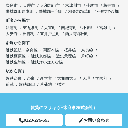
奈良市
天理市
大和郡山市
木津川市
生駒市
桜井市
磯城郡田原本町
磯城郡三宅町
相楽郡精華町
生駒郡安堵町
町名から探す
法蓮町
東九条町
大宮町
南紀寺町
小泉町
富雄北
大安寺
田部町
東井戸堂町
西大寺赤田町
沿線から探す
近鉄難波・奈良線
関西本線
桜井線
奈良線
近鉄橿原線
近鉄京都線
近鉄天理線
片町線
近鉄生駒線
近鉄けいはんな線
駅から探す
近鉄奈良
奈良
新大宮
大和西大寺
天理
学園前
前栽
近鉄郡山
菖蒲池
櫟本
賃貸のマサキ (正木商事株式会社）
0120-275-553
お問い合わせ