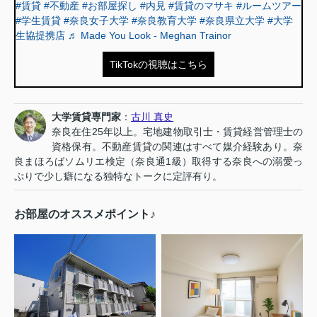
#賃貸
#不動産
#お部屋探し
#内見
#賃貸のマサキ
#ルームツアー
#学生賃貸
#奈良女子大学
#奈良教育大学
#奈良県立大学
#大学
生協提携店
♬ Made You Look - Meghan Trainor
TikTokの視聴はこちら
大学賃貸専門家
：
古川 真史
奈良在住25年以上。宅地建物取引士・賃貸経営管理士の
資格保有。不動産賃貸の関連はすべて媒介経験あり。奈
良まほろばソムリエ検定（奈良通1級）取得する奈良への溺愛っ
ぷりで少し癖になる独特なトークに定評有り。
お部屋のオススメポイント♪