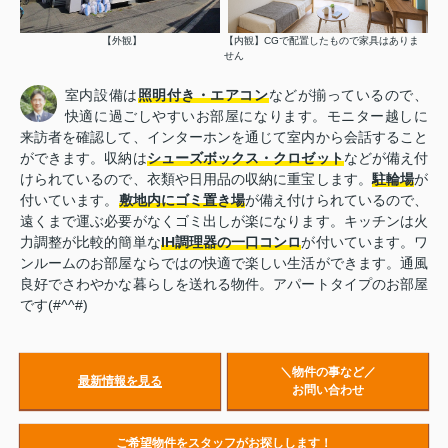
【外観】
【内観】CGで配置したもので家具はありま
せん
室内設備は
照明付き・エアコン
などが揃っているので、
快適に過ごしやすいお部屋になります。モニター越しに
来訪者を確認して、インターホンを通じて室内から会話すること
ができます。収納は
シューズボックス・クロゼット
などが備え付
けられているので、衣類や日用品の収納に重宝します。
駐輪場
が
付いています。
敷地内にゴミ置き場
が備え付けられているので、
遠くまで運ぶ必要がなくゴミ出しが楽になります。キッチンは火
力調整が比較的簡単な
IH調理器の一口コンロ
が付いています。ワ
ンルームのお部屋ならではの快適で楽しい生活ができます。通風
良好でさわやかな暮らしを送れる物件。アパートタイプのお部屋
です(#^^#)
＼物件の事など／
最新情報を見る
お問い合わせ
ご希望物件をスタッフがお探しします！