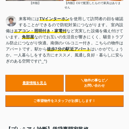
【外観】
【内観】CGで配置したもので家具はありま
せん
来客時には
TVインターホン
を使用して訪問者の顔を確認
することができるので防犯対策につながります。 室内設
備は
エアコン・照明付き・家電付
など充実した設備を備え付けて
います。
角部屋
なのでお互いの生活音が響きにくく、騒音トラブ
ル防止につながり快適。南側のバルコニー付き。こちらの物件は
アパートです。駅から
徒歩7分の駅近アパート
はいかがでしょう
か。一人暮らしをする方にオススメ、風通し良好・暮らしに安ら
ぎのある空間です(^_^)
＼物件の事など／
最新情報を見る
お問い合わせ
ご希望物件をスタッフがお探しします！