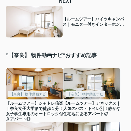
NEXT
【ルームツアー】ハイツキャンパ
ス｜モニター付きインターホン有
り！奈良女子大学前のレディース
マンション◎
”【奈良】 物件動画ナビ”おすすめ記事
【奈良】 物件動画ナビ
【奈良】 物件動画ナビ
【ルームツアー】シャトレ信楽
【ルームツアー】アネックス｜
｜奈良女子大学まで徒歩１分！
人気のバス・トイレ別！静かな
女子学生専用のオートロック付
住宅地にあるアパート◎
きアパート◎