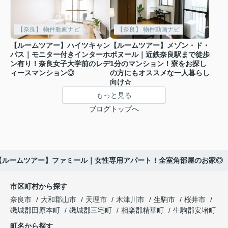
【奈良】 物件動画ナビ
【奈良】 物件動画ナビ
【ルームツアー】ハイツキャン
【ルームツアー】メゾン・ド・
パス｜モニター付きインターホ
ボヌール｜近鉄奈良駅まで徒歩
ン有り！奈良女子大学前のレデ
1分のマンション！寮をお探し
ィースマンション◎
の方にもオススメな一人暮らし
向け☆
もっと見る
ブログトップへ
【ルームツアー】ファミール｜女性専用アパート！全室角部屋のお家◎
市区町村から探す
奈良市
大和郡山市
天理市
木津川市
生駒市
桜井市
磯城郡田原本町
磯城郡三宅町
相楽郡精華町
生駒郡安堵町
町名から探す