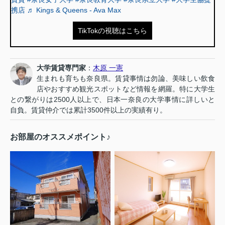
携店
♬ Kings & Queens - Ava Max
TikTokの視聴はこちら
大学賃貸専門家
：
木原 一憲
生まれも育ちも奈良県。賃貸事情は勿論、美味しい飲食
店やおすすめ観光スポットなど情報を網羅。特に大学生
との繋がりは2500人以上で、日本一奈良の大学事情に詳しいと
自負。賃貸仲介では累計3500件以上の実績有り。
お部屋のオススメポイント♪