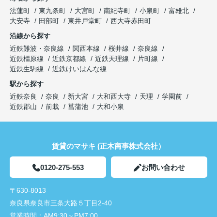
法蓮町
東九条町
大宮町
南紀寺町
小泉町
富雄北
大安寺
田部町
東井戸堂町
西大寺赤田町
沿線から探す
近鉄難波・奈良線
関西本線
桜井線
奈良線
近鉄橿原線
近鉄京都線
近鉄天理線
片町線
近鉄生駒線
近鉄けいはんな線
駅から探す
近鉄奈良
奈良
新大宮
大和西大寺
天理
学園前
近鉄郡山
前栽
菖蒲池
大和小泉
賃貸のマサキ (正木商事株式会社）
0120-275-553
お問い合わせ
〒630-8013
奈良県奈良市三条大路５丁目2-40
営業時間：
AM9:30～PM7:00