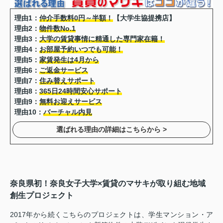
理由1：
仲介手数料0円～半額！
【大学生協提携店】
理由2：
物件数No.1
理由3：
大学の賃貸事情に精通した専門家在籍！
理由4：
お部屋予約いつでも可能！
理由5：
家賃発生は4月から
理由6：
ご返金サービス
理由7：
住み替えサポート
理由8：
365日24時間安心サポート
理由9：
無料お迎えサービス
理由10：
バーチャル内見
選ばれる理由の詳細はこちらから >
奈良県初！奈良女子大学×賃貸のマサキが取り組む地域
創生プロジェクト
2017年から続くこちらのプロジェクトは、学生マンション・ア