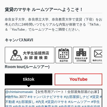
賃貸のマサキ ルームツアーへようこそ！
奈良女子大学、奈良県立大学、奈良教育大学で賃貸（下宿）をお
考えの方に24時間いつでもリアルな内覧が体験できる「TikTok」
＆「YouTube」でルームツアーをご満喫ください。
キャンパスNAVI
Room tour(ルームツアー)
tiktok
YouTube
@chintainomasaki
【女性専用アパート！全部屋角部屋のお家】
#物件No
.3077
#キャンパスナビマサキ
#お部屋探しナビ
#賃貸
#
不動産
#お部屋探し
#内見
#賃貸のマサキ
#ルームツアー
#学生
賃貸
#奈良女子大学
#奈良教育大学
#奈良県立大学
#大学生協提