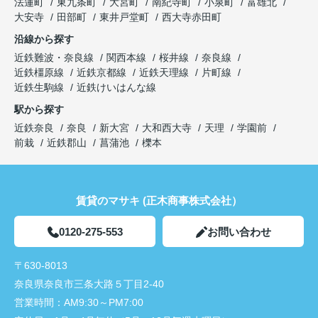
法蓮町
東九条町
大宮町
南紀寺町
小泉町
富雄北
大安寺
田部町
東井戸堂町
西大寺赤田町
沿線から探す
近鉄難波・奈良線
関西本線
桜井線
奈良線
近鉄橿原線
近鉄京都線
近鉄天理線
片町線
近鉄生駒線
近鉄けいはんな線
駅から探す
近鉄奈良
奈良
新大宮
大和西大寺
天理
学園前
前栽
近鉄郡山
菖蒲池
櫟本
賃貸のマサキ (正木商事株式会社）
0120-275-553
お問い合わせ
〒630-8013
奈良県奈良市三条大路５丁目2-40
営業時間：
AM9:30～PM7:00