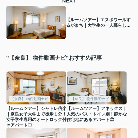
NEXT
【ルームツアー】エスポワールす
るがまち｜大学生の一人暮らしに
ちょうど良い女性専用のお部屋で
新生活をスタート♪
”【奈良】 物件動画ナビ”おすすめ記事
【奈良】 物件動画ナビ
【奈良】 物件動画ナビ
【ルームツアー】シャトレ信楽
【ルームツアー】アネックス｜
｜奈良女子大学まで徒歩１分！
人気のバス・トイレ別！静かな
女子学生専用のオートロック付
住宅地にあるアパート◎
きアパート◎