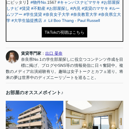
にピッタリ】
#物件No
.1567
#キャンパスナビマサキ
#お部屋探
しナビ
#賃貸
#不動産
#お部屋探し
#内見
#賃貸のマサキ
#ルー
ムツアー
#学生賃貸
#奈良女子大学
#奈良教育大学
#奈良県立大
学
#大学生協提携店
♬ Lil Boo Thang - Paul Russell
TikTokの視聴はこちら
賃貸専門家
：
出口 晏奈
奈良県No.1の学生部屋探しに役立つコンテンツ作成を目
標に掲げ、ブログやSNS等の情報発信に日々奮闘中。複
数のメディア出演経験有り。趣味は女子トークとカフェ巡り。将
来の夢は世界中のディズニーリゾートを巡ること。
お部屋のオススメポイント♪