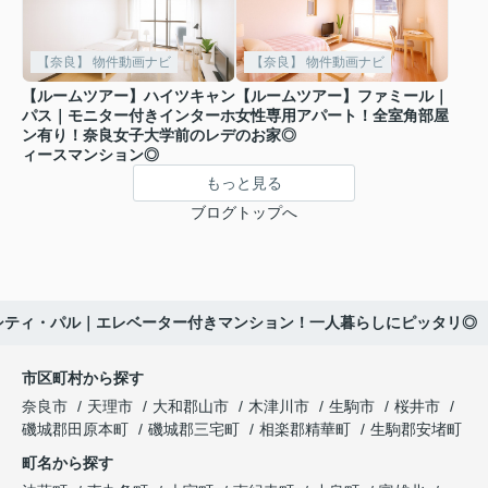
【奈良】 物件動画ナビ
【奈良】 物件動画ナビ
【ルームツアー】ハイツキャン
【ルームツアー】ファミール｜
パス｜モニター付きインターホ
女性専用アパート！全室角部屋
ン有り！奈良女子大学前のレデ
のお家◎
ィースマンション◎
もっと見る
ブログトップへ
シティ・パル｜エレベーター付きマンション！一人暮らしにピッタリ◎
市区町村から探す
奈良市
天理市
大和郡山市
木津川市
生駒市
桜井市
磯城郡田原本町
磯城郡三宅町
相楽郡精華町
生駒郡安堵町
町名から探す