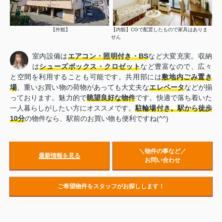
【外観】
【内観】CGで配置したもので家具はありま
せん
室内設備は
エアコン・照明付き・BS
など大変充実。収納
は
シューズボックス・クロゼット
など豊富なので、広々
と空間を利用することも可能です。共用部には
敷地内ごみ置き
場
、重いお買い物の荷物があっても大丈夫な
エレベータ
などが揃
っております。魅力的で
眺望良好な物件
です。快適で落ち着いた
一人暮らしがしたい方にオススメです。
駐輪場付き。
駅から徒歩
10分
の物件なら、駅前のお買い物も便利ですね(^^)
＼物件の事など／
最新情報を見る
お問い合わせ
ご希望物件をスタッフがお探しします！