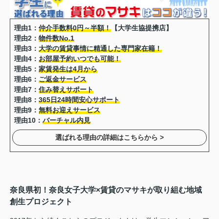
理由1：
仲介手数料0円～半額！
【大学生協提携店】
理由2：
物件数No.1
理由3：
大学の賃貸事情に精通した専門家在籍！
理由4：
お部屋予約いつでも可能！
理由5：
家賃発生は4月から
理由6：
ご返金サービス
理由7：
住み替えサポート
理由8：
365日24時間安心サポート
理由9：
無料お迎えサービス
理由10：
バーチャル内見
選ばれる理由の詳細はこちらから >
奈良県初！奈良女子大学×賃貸のマサキが取り組む地域
創生プロジェクト