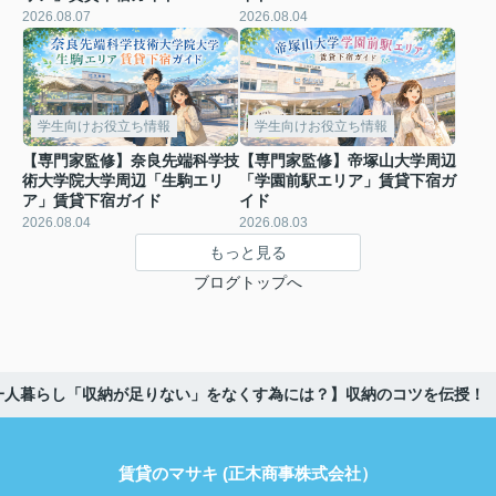
2026.08.07
2026.08.04
学生向けお役立ち情報
学生向けお役立ち情報
【専門家監修】奈良先端科学技
【専門家監修】帝塚山大学周辺
術大学院大学周辺「生駒エリ
「学園前駅エリア」賃貸下宿ガ
ア」賃貸下宿ガイド
イド
2026.08.04
2026.08.03
もっと見る
ブログトップへ
一人暮らし「収納が足りない」をなくす為には？】収納のコツを伝授！
賃貸のマサキ (正木商事株式会社）