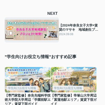
NEXT
【2024年奈良女子大学×賃
貸のマサキ 地域創生プロ
ジェクト第7弾】レポート
2024.09.08
vol.1～顔合わせ～
”学生向けお役立ち情報”おすすめ記事
学生向けお役立ち情報
学生向けお役立ち情報
【専門家監修】奈良先端科学技
【専門家監修】帝塚山大学周辺
術大学院大学周辺「学園前駅エ
「菖蒲池駅エリア」賃貸下宿ガ
リア」賃貸下宿ガイド
イド