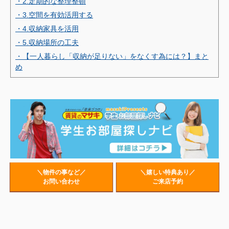
・2.定期的な整理整頓
・3.空間を有効活用する
・4.収納家具を活用
・5.収納場所の工夫
・【一人暮らし「収納が足りない」をなくす為には？】まと
め
＼物件の事など／
＼嬉しい特典あり／
お問い合わせ
ご来店予約