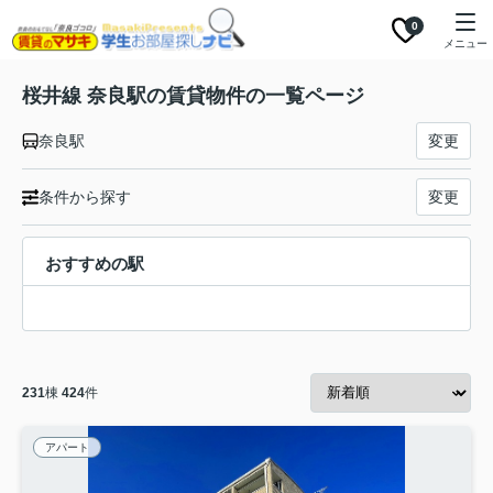
0
メニュー
桜井線 奈良駅の賃貸物件の一覧ページ
奈良駅
変更
条件から探す
変更
おすすめの駅
231
棟
424
件
アパート