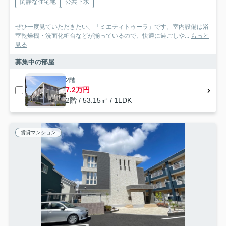
閑静な住宅地
公共下水
ぜひ一度見ていただきたい、「ミエティトゥーラ」です。室内設備は浴
室乾燥機・洗面化粧台などが揃っているので、快適に過ごしや...
もっと
見る
募集中の部屋
2階
7.2万円
2階 / 53.15㎡ / 1LDK
賃貸マンション