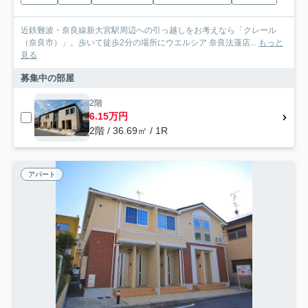
近鉄難波・奈良線新大宮駅周辺への引っ越しをお考えなら「クレール
（奈良市）」。歩いて徒歩2分の場所にウエルシア 奈良法蓮店...
もっと
見る
募集中の部屋
2階
6.15万円
2階 / 36.69㎡ / 1R
アパート