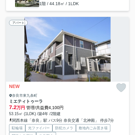
1階 / 44.18㎡ / 1LDK
アパート
NEW
奈良市東九条町
ミエティトゥーラ
7.2
万円
管理/共益費4,100円
53.15㎡ (1LDK) /築4年 /2階建
関西本線「奈良」駅 バス9分 奈良交通「北神殿」 停歩7分
駐輪場
光ファイバー
防犯カメラ
敷地内ごみ置き場