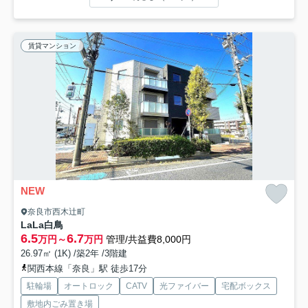
賃貸マンション
NEW
奈良市西木辻町
LaLa白鳥
6.5
6.7
万円～
万円
管理/共益費8,000円
26.97㎡ (1K) /築2年 /3階建
関西本線「奈良」駅 徒歩17分
駐輪場
オートロック
CATV
光ファイバー
宅配ボックス
敷地内ごみ置き場