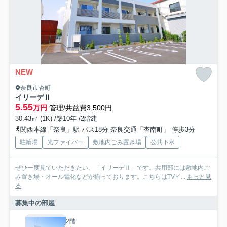
NEW
奈良市杏町
イリーデⅡ
5.55
万円
管理/共益費3,500円
30.43㎡ (1K) /築10年 /2階建
関西本線「奈良」駅 バス18分 奈良交通「杏南町」 停歩3分
駐輪場
光ファイバー
敷地内ごみ置き場
公共下水
ぜひ一度見ていただきたい、「イリーデⅡ」です。共用部には敷地内ご
み置き場・オール電化などが揃っております。こちらはTVイ...
もっと見
る
募集中の部屋
2階