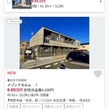
8.65万円
3階 / 41.30㎡ / 1LDK
アパート
NEW
奈良市神殿町
メゾンドカルム Ⅰ
6.65
万円
管理/共益費4,100円
42.61㎡ (1LDK) /築2年 /2階建
関西本線「奈良」駅 バス11分 奈良交通「神殿」 停歩5分
駐輪場
光ファイバー
宅配ボックス
防犯カメラ