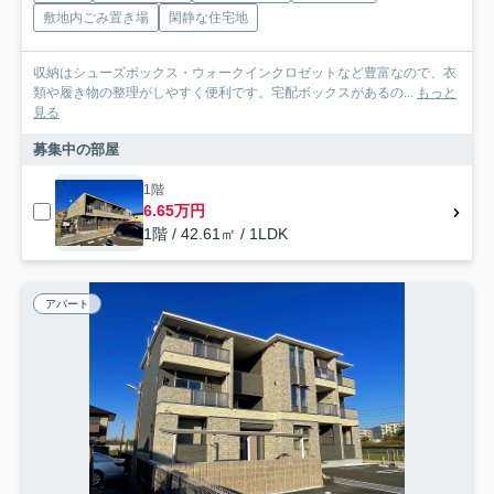
敷地内ごみ置き場
閑静な住宅地
収納はシューズボックス・ウォークインクロゼットなど豊富なので、衣
類や履き物の整理がしやすく便利です。宅配ボックスがあるの...
もっと
見る
募集中の部屋
1階
6.65万円
1階 / 42.61㎡ / 1LDK
アパート