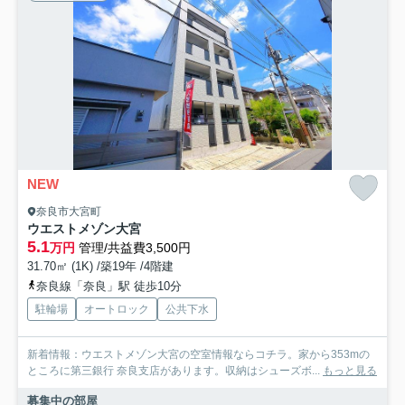
NEW
奈良市大宮町
ウエストメゾン大宮
5.1
万円
管理/共益費3,500円
31.70㎡ (1K) /築19年 /4階建
奈良線「奈良」駅 徒歩10分
駐輪場
オートロック
公共下水
新着情報：ウエストメゾン大宮の空室情報ならコチラ。家から353mの
ところに第三銀行 奈良支店があります。収納はシューズボ...
もっと見る
募集中の部屋