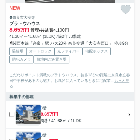
NEW
奈良市大安寺
プラトウハウス
8.65
万円
管理/共益費4,100円
41.30㎡～41.68㎡ (1LDK) /築2年 /3階建
関西本線「奈良」駅 バス20分 奈良交通「大安寺西口」 停歩9分
駐輪場
オートロック
光ファイバー
宅配ボックス
防犯カメラ
敷地内ごみ置き場
こだわりポイント満載のプラトウハウス。徒歩18分の距離に奈良市立春
日中学校があるのも魅力。お風呂に入っているときに宅配業...
もっと見
る
募集中の部屋
3階
8.65万円
3階 / 41.68㎡ / 1LDK
3階