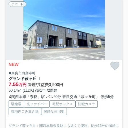
アパート
NEW
奈良市白毫寺町
グランド萩ヶ丘Ⅱ
7.55
万円
管理/共益費3,900円
50.14㎡ (1LDK) /築1年 /2階建
関西本線「奈良」駅 バス20分 奈良交通「萩ヶ丘町」 停歩5分
駐輪場
光ファイバー
宅配ボックス
防犯カメラ
敷地内ごみ置き場
閑静な住宅地
グランド萩ヶ丘Ⅱ：関西本線奈良駅にも近くて便利。徒歩16分の場所に