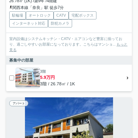
26.78㎡ (1K) /築9年 /4階建
関西本線「奈良」駅 徒歩7分
駐輪場
オートロック
CATV
宅配ボックス
インターネット対応
防犯カメラ
室内設備はシステムキッチン・CATV・エアコンなど豊富に揃ってお
り、過ごしやすいお部屋になっております。こちらはマンショ...
もっと
見る
募集中の部屋
3階
5.9万円
3階 / 26.78㎡ / 1K
アパート