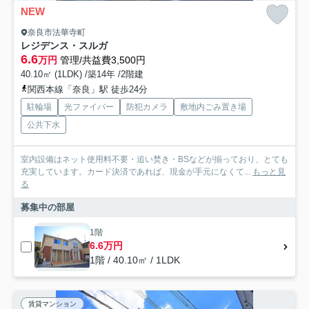
NEW
奈良市法華寺町
レジデンス・スルガ
6.6
万円
管理/共益費3,500円
40.10㎡ (1LDK) /築14年 /2階建
関西本線「奈良」駅 徒歩24分
駐輪場
光ファイバー
防犯カメラ
敷地内ごみ置き場
公共下水
室内設備はネット使用料不要・追い焚き・BSなどが揃っており、とても
充実しています。カード決済であれば、現金が手元になくて...
もっと見
る
募集中の部屋
1階
6.6万円
1階 / 40.10㎡ / 1LDK
賃貸マンション