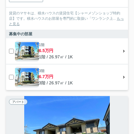
賃貸のマサキは、積水ハウスの賃貸住宅【シャーメゾンショップ特約
店】です。積水ハウスのお部屋を専門的に取扱い「ワンランク上...
もっ
と見る
募集中の部屋
1階
6.5万円
1階 / 26.97㎡ / 1K
3階
6.7万円
3階 / 26.97㎡ / 1K
アパート