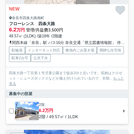
NEW
奈良市四条大路南町
フローレンス 四条大路
6.2
万円
管理/共益費3,500円
49.57㎡ (1LDK) /築18年 /2階建
関西本線「奈良」駅 バス16分 奈良交通「県立図書情報館」 停歩2分
駐輪場
インターネット対応
敷地内ごみ置き場
閑静な住宅地
駐車2台可
公共下水
四条大路一丁目第１号児童公園まで徒歩3分と近いです。収納はクロゼ
ット・シューズボックスなどが備え付けられているので、衣類...
もっと
見る
募集中の部屋
2階
6.2万円
2階 / 49.57㎡ / 1LDK