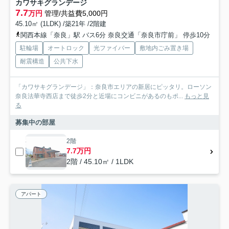
カワサキグランデージ
7.7
万円
管理/共益費5,000円
45.10㎡ (1LDK) /築21年 /2階建
関西本線「奈良」駅 バス6分 奈良交通「奈良市庁前」 停歩10分
駐輪場
オートロック
光ファイバー
敷地内ごみ置き場
耐震構造
公共下水
「カワサキグランデージ」：奈良市エリアの新居にピッタリ。ローソン
奈良法華寺西店まで徒歩2分と近場にコンビニがあるのもポ...
もっと見
る
募集中の部屋
2階
7.7万円
2階 / 45.10㎡ / 1LDK
アパート