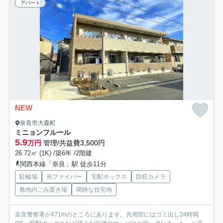
アパート
NEW
奈良市大森町
ミニョンフルール
5.9
万円
管理/共益費3,500円
26.72㎡ (1K) /築6年 /2階建
関西本線「奈良」駅 徒歩11分
駐輪場
光ファイバー
宅配ボックス
防犯カメラ
敷地内ごみ置き場
閑静な住宅地
奈良警察署が471mのところにあります。共用部にはゴミ出し24時間