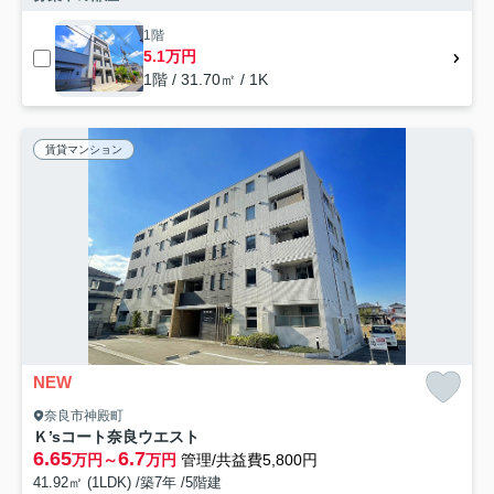
1階
5.1万円
1階 / 31.70㎡ / 1K
賃貸マンション
NEW
奈良市神殿町
Ｋ’sコート奈良ウエスト
6.65
6.7
万円～
万円
管理/共益費5,800円
41.92㎡ (1LDK) /築7年 /5階建