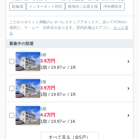
駐輪場
インターネット対応
敷地内ごみ置き場
浄化槽排水
こだわりポイント満載のレオパレスナップアネックス。歩いて478mの
場所に、ラ・ムー 京終店があります。室内設備はエアコン...
もっと見
る
募集中の部屋
1階
3.9万円
1階 / 19.87㎡ / 1R
1階
3.9万円
1階 / 19.87㎡ / 1R
1階
4.2万円
1階 / 19.87㎡ / 1K
すべて見る（全5戸）