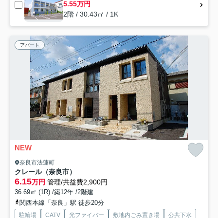
5.55万円
2階 / 30.43㎡ / 1K
アパート
NEW
奈良市法蓮町
クレール（奈良市）
6.15
万円
管理/共益費2,900円
36.69㎡ (1R) /築12年 /2階建
関西本線「奈良」駅 徒歩20分
駐輪場
CATV
光ファイバー
敷地内ごみ置き場
公共下水