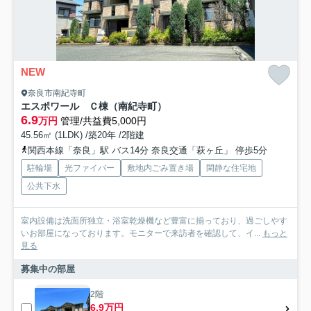
NEW
奈良市南紀寺町
エスポワール Ｃ棟（南紀寺町）
6.9
万円
管理/共益費5,000円
45.56㎡ (1LDK) /築20年 /2階建
関西本線「奈良」駅 バス14分 奈良交通「萩ヶ丘」 停歩5分
駐輪場
光ファイバー
敷地内ごみ置き場
閑静な住宅地
公共下水
室内設備は洗面所独立・浴室乾燥機など豊富に揃っており、過ごしやす
いお部屋になっております。モニターで来訪者を確認して、イ...
もっと
見る
募集中の部屋
2階
6.9万円