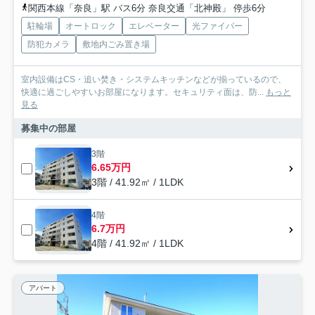
関西本線「奈良」駅 バス6分 奈良交通「北神殿」 停歩6分
駐輪場
オートロック
エレベーター
光ファイバー
防犯カメラ
敷地内ごみ置き場
室内設備はCS・追い焚き・システムキッチンなどが揃っているので、
快適に過ごしやすいお部屋になります。セキュリティ面は、防...
もっと
見る
募集中の部屋
3階
6.65万円
3階 / 41.92㎡ / 1LDK
4階
6.7万円
4階 / 41.92㎡ / 1LDK
アパート