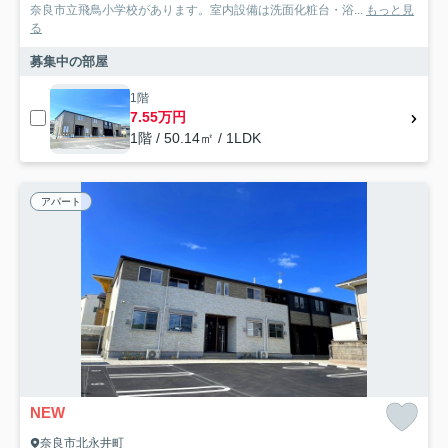
奈良市立飛鳥小学校があります。室内設備は洗面化粧台・浴...
もっと見
る
募集中の部屋
1階
7.55万円
1階 / 50.14㎡ / 1LDK
アパート
NEW
奈良市北永井町