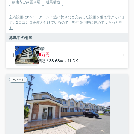
敷地内ごみ置き場
耐震構造
室内設備はBS・エアコン・追い焚きなど充実した設備を備え付けていま
す。2口コンロを備え付けているので、料理を同時に進めて...
もっと見
る
募集中の部屋
6階
8万円
6階 / 33.68㎡ / 1LDK
アパート