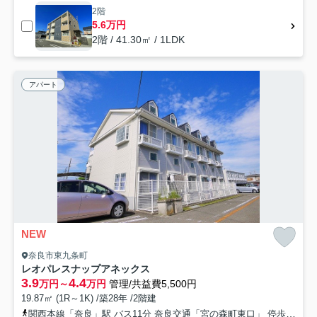
2階
5.6万円
2階 / 41.30㎡ / 1LDK
アパート
NEW
奈良市東九条町
レオパレスナップアネックス
3.9
4.4
万円～
万円
管理/共益費5,500円
19.87㎡ (1R～1K) /築28年 /2階建
関西本線「奈良」駅 バス11分 奈良交通「宮の森町東口」 停歩2分