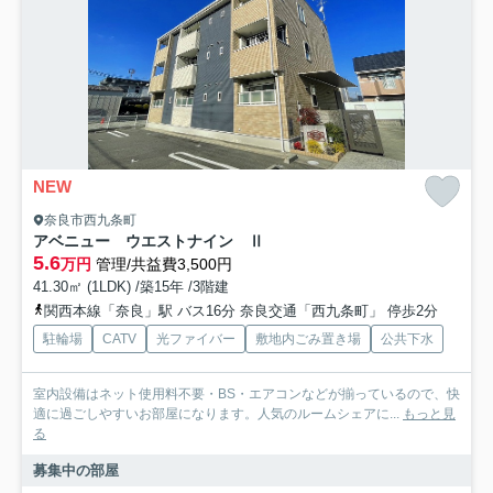
NEW
奈良市西九条町
アベニュー ウエストナイン Ⅱ
5.6
万円
管理/共益費3,500円
41.30㎡ (1LDK) /築15年 /3階建
関西本線「奈良」駅 バス16分 奈良交通「西九条町」 停歩2分
駐輪場
CATV
光ファイバー
敷地内ごみ置き場
公共下水
室内設備はネット使用料不要・BS・エアコンなどが揃っているので、快
適に過ごしやすいお部屋になります。人気のルームシェアに...
もっと見
る
募集中の部屋