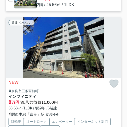
2階 / 45.56㎡ / 1LDK
賃貸マンション
NEW
奈良市三条宮前町
インフィニティ
8
万円
管理/共益費11,000円
33.68㎡ (1LDK) /築9年 /6階建
関西本線「奈良」駅 徒歩4分
駐輪場
オートロック
エレベーター
インターネット対応