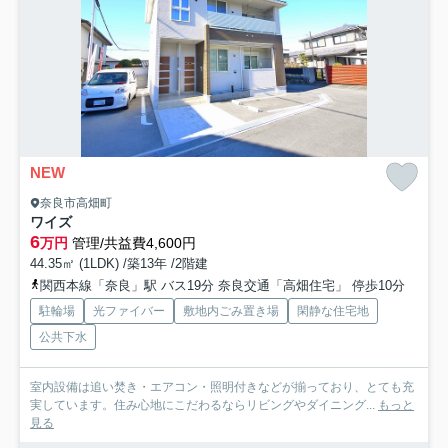
NEW
奈良市高畑町
ワイズ
6
万円
管理/共益費4,600円
44.35㎡ (1LDK) /築13年 /2階建
関西本線「奈良」駅 バス19分 奈良交通「高畑住宅」 停歩10分
駐輪場
光ファイバー
敷地内ごみ置き場
閑静な住宅地
公共下水
室内設備は追い焚き・エアコン・照明付きなどが揃っており、とても充
実しています。住み心地にこだわるならリビングやダイニング...
もっと
見る