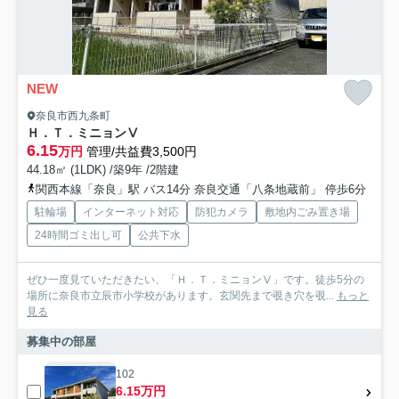
NEW
奈良市西九条町
Ｈ．Ｔ．ミニョンⅤ
6.15
万円
管理/共益費3,500円
44.18㎡ (1LDK) /築9年 /2階建
関西本線「奈良」駅 バス14分 奈良交通「八条地蔵前」 停歩6分
駐輪場
インターネット対応
防犯カメラ
敷地内ごみ置き場
24時間ゴミ出し可
公共下水
ぜひ一度見ていただきたい、「Ｈ．Ｔ．ミニョンⅤ」です。徒歩5分の
場所に奈良市立辰市小学校があります。玄関先まで覗き穴を覗...
もっと
見る
募集中の部屋
102
6.15万円