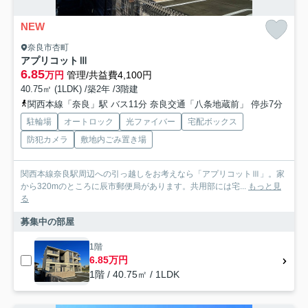
NEW
奈良市杏町
アプリコットⅢ
6.85
万円
管理/共益費4,100円
40.75㎡ (1LDK) /築2年 /3階建
関西本線「奈良」駅 バス11分 奈良交通「八条地蔵前」 停歩7分
駐輪場
オートロック
光ファイバー
宅配ボックス
防犯カメラ
敷地内ごみ置き場
関西本線奈良駅周辺への引っ越しをお考えなら「アプリコットⅢ」。家
から320mのところに辰市郵便局があります。共用部には宅...
もっと見
る
募集中の部屋
1階
6.85万円
1階 / 40.75㎡ / 1LDK