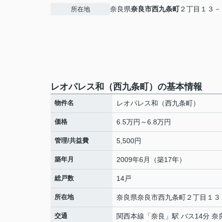
奈良県
奈良市
西九条町
２丁目１３－
所在地
レオパレス和（西九条町）の基本情報
物件名
レオパレス和（西九条町）
価格
6.5万円～6.8万円
管理/共益費
5,500円
築年月
2009年6月（築17年）
総戸数
14戸
所在地
奈良県
奈良市
西九条町
２丁目１３
交通
関西本線
「
奈良
」駅 バス14分 