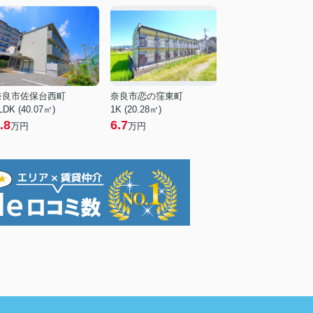
奈良市佐保台西町
奈良市恋の窪東町
LDK (40.07㎡)
1K (20.28㎡)
.8
6.7
万円
万円