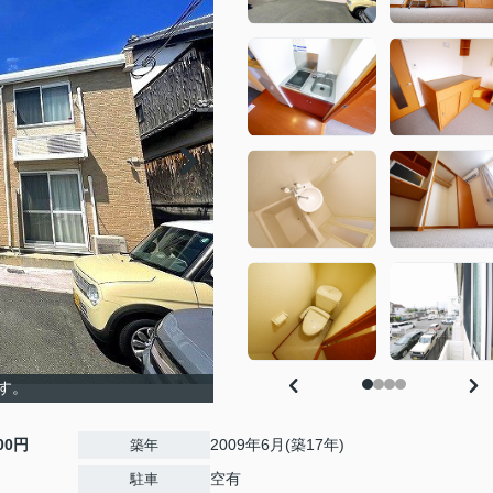
す。
500円
2009年6月(築17年)
築年
空有
駐車