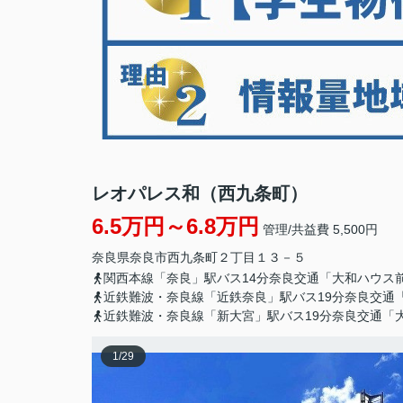
レオパレス和（西九条町）
6.5万円～6.8万円
管理/共益費 5,500円
奈良県
奈良市
西九条町
２丁目１３－５
関西本線「奈良」駅バス14分奈良交通「大和ハウス
近鉄難波・奈良線「近鉄奈良」駅バス19分奈良交通
近鉄難波・奈良線「新大宮」駅バス19分奈良交通「
1
/
29