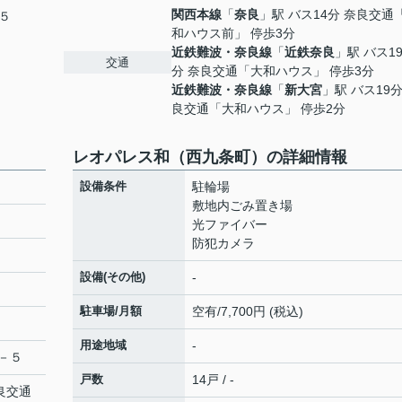
関西本線
「
奈良
」駅 バス14分 奈良交通
５
和ハウス前」 停歩3分
近鉄難波・奈良線
「
近鉄奈良
」駅 バス1
交通
分 奈良交通「大和ハウス」 停歩3分
近鉄難波・奈良線
「
新大宮
」駅 バス19分
良交通「大和ハウス」 停歩2分
レオパレス和（西九条町）の詳細情報
設備条件
駐輪場
敷地内ごみ置き場
光ファイバー
防犯カメラ
設備(その他)
-
駐車場/月額
空有/7,700円 (税込)
用途地域
-
－５
戸数
14戸 / -
奈良交通