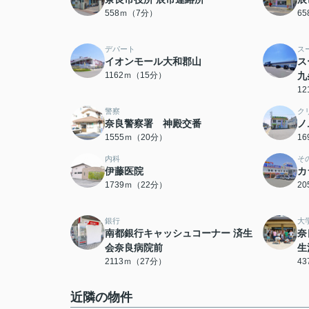
558ｍ（7分）
6
デパート
ス
イオンモール大和郡山
ス
1162ｍ（15分）
九
1
警察
ク
奈良警察署 神殿交番
ノ
1555ｍ（20分）
1
内科
そ
伊藤医院
カ
1739ｍ（22分）
2
銀行
大
南都銀行キャッシュコーナー 済生
奈
会奈良病院前
生
2113ｍ（27分）
4
近隣の物件