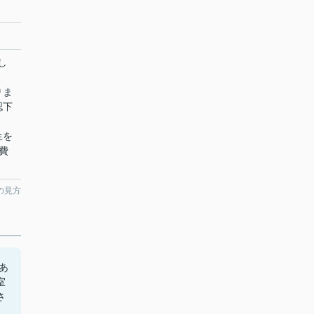
し
りま
認下
生を
費
の見方
あ
室
さ