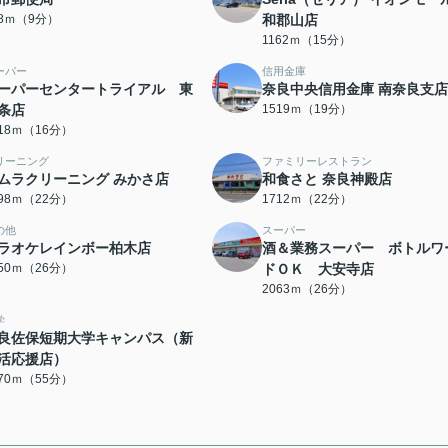
58ｍ（9分）
和郡山店
1162ｍ（15分）
ーパー
信用金庫
ーパーセンタートライアル 東
奈良中央信用金庫 南奈良支店
条店
1519ｍ（19分）
218ｍ（16分）
リーニング
ファミリーレストラン
ムラクリーニング みかさ店
和食さと 奈良神殿店
698ｍ（22分）
1712ｍ（22分）
の他
スーパー
ラオケレインボー柏木店
酒＆業務スーパー ボトルワ
050ｍ（26分）
ドＯＫ 大安寺店
2063ｍ（26分）
学
良佐保短期大学キャンパス（新
活応援店）
370ｍ（55分）