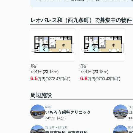
レオパレス和（西九条町）で募集中の物件
1階
2階
7.01坪 (23.18㎡)
7.01坪 (23.18㎡)
6.5
6.8
万円(9272.47円/坪)
万円(9700.43円/坪)
周辺施設
歯科
コ
いちろう歯科クリニック
ロ
245ｍ（4分）
3
市役所・区役所
郵
奈良市役所 辰市連絡所
辰