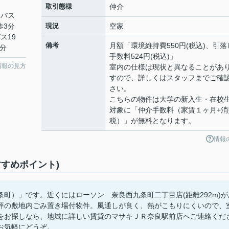
取引態様
仲介
 バス
歩3分
現況
空家
ス19
備考
月額「環境維持費550円(税込)、引落
2分
手数料524円(税込)」
情報の見方
室内の仕様は現状と異なることがあ
すので、詳しくはスタッフまでご確
さい。
こちらの物件は大学の新入生・在校
対象に「仲介手数料（家賃１ヶ月+消
税）」が無料となります。
情報
すめポイント)
町）」です。近くにはローソン 奈良西九条町二丁目店(距離292m)が
評の敷地内ごみ置き場付物件。風通しが良く、熱がこもりにくいので、
をお探しなら、地域に詳しい賃貸のマサキＪＲ奈良駅前店へご連絡くだ
comへお気軽にどうぞ。