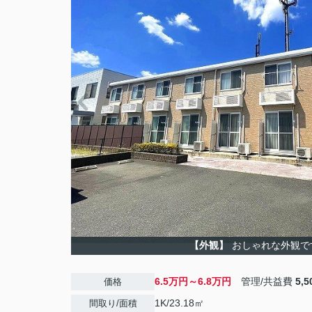
【外観】
おしゃれな外観で
6.5万円～6.8万円
管理/共益費
5,
価格
1K/23.18㎡
間取り/面積