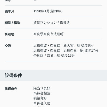
1998年1月(築28年)
築年月
賃貸マンション / 鉄骨造
種別 / 構造
奈良県
奈良市
法蓮町
所在地
近鉄難波・奈良線
「
新大宮
」駅 徒歩8分
交通
近鉄難波・奈良線
「
近鉄奈良
」駅 徒歩17分
奈良線
「
奈良
」駅 徒歩18分
設備条件
陽当り良好
設備条件
高齢者相談
眺望良好
単身者入居