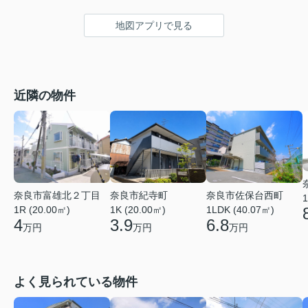
地図アプリで見る
近隣の物件
奈良市富雄北２丁目
奈良市佐保台西町
奈良市紀寺町
1
1R (20.00㎡)
1LDK (40.07㎡)
1K (20.00㎡)
4
6.8
3.9
万円
万円
万円
よく見られている物件