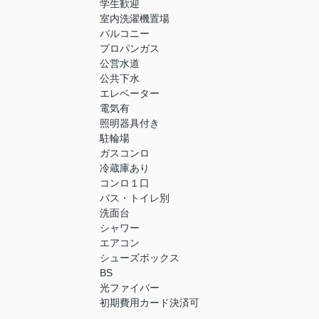
学生歓迎
室内洗濯機置場
バルコニー
プロパンガス
公営水道
公共下水
エレベーター
電気有
照明器具付き
駐輪場
ガスコンロ
冷蔵庫あり
コンロ１口
バス・トイレ別
洗面台
シャワー
エアコン
シューズボックス
BS
光ファイバー
初期費用カード決済可