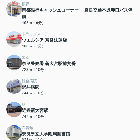
銀行
南都銀行キャッシュコーナー 奈良交通不退寺口バス停
前
462ｍ（6分）
ドラッグストア
ウエルシア 奈良法蓮店
486ｍ（7分）
警察
奈良警察署 新大宮駅前交番
728ｍ（10分）
総合病院
沢井病院
744ｍ（10分）
駅
近鉄新大宮駅
747ｍ（10分）
図書館
奈良県立大学附属図書館