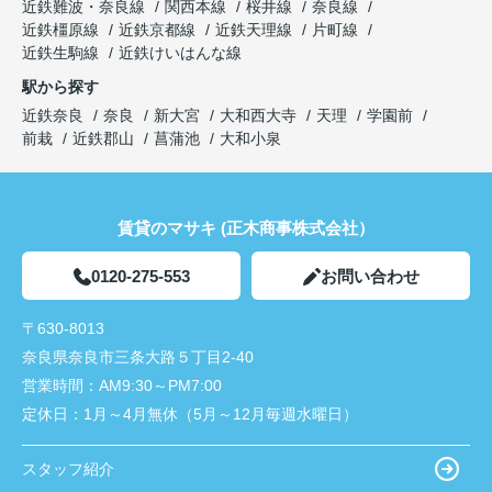
近鉄難波・奈良線
関西本線
桜井線
奈良線
近鉄橿原線
近鉄京都線
近鉄天理線
片町線
近鉄生駒線
近鉄けいはんな線
駅から探す
近鉄奈良
奈良
新大宮
大和西大寺
天理
学園前
前栽
近鉄郡山
菖蒲池
大和小泉
賃貸のマサキ (正木商事株式会社）
0120-275-553
お問い合わせ
〒630-8013
奈良県奈良市三条大路５丁目2-40
営業時間：
AM9:30～PM7:00
定休日：
1月～4月無休（5月～12月毎週水曜日）
スタッフ紹介