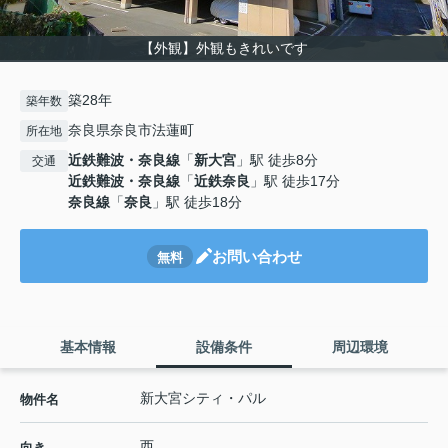
【外観】外観もきれいです
築28年
築年数
奈良県奈良市法蓮町
所在地
近鉄難波・奈良線
「
新大宮
」駅 徒歩8分
交通
近鉄難波・奈良線
「
近鉄奈良
」駅 徒歩17分
奈良線
「
奈良
」駅 徒歩18分
お問い合わせ
無料
基本情報
設備条件
周辺環境
新大宮シティ・パル
物件名
西
向き