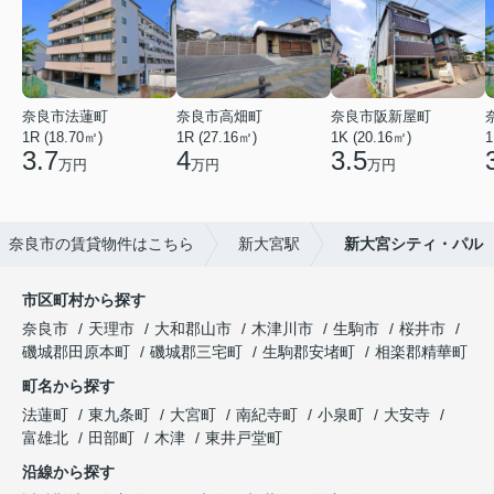
奈良市法蓮町
奈良市高畑町
奈良市阪新屋町
1R (18.70㎡)
1R (27.16㎡)
1K (20.16㎡)
1
3.7
4
3.5
万円
万円
万円
奈良市の賃貸物件はこちら
新大宮駅
新大宮シティ・パル
市区町村から探す
奈良市
天理市
大和郡山市
木津川市
生駒市
桜井市
磯城郡田原本町
磯城郡三宅町
生駒郡安堵町
相楽郡精華町
町名から探す
法蓮町
東九条町
大宮町
南紀寺町
小泉町
大安寺
富雄北
田部町
木津
東井戸堂町
沿線から探す